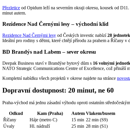
Přezletice
od Opidum leží na severním okraji okresu, kousek od D11
minut autem.
Rezidence Nad Černými lesy – východní klid
Rezidence Nad Černými lesy
od Českých investic nabízí
28 jednotek
Ideální pro rodiny s dětmi, které chtějí přírodu za prahem a Říčany v 
BD Brandýs nad Labem – sever okresu
Deepak Business staví v Brandýse bytový dům s
16 volnými jednotk
NATO Strategic Communications Centre of Excellence, což přináší me
Kompletní nabídku všech projektů v okrese najdete na stránce
novost
Dopravní dostupnost: 20 minut, ne 60
Praha-východ má jednu zásadní výhodu oproti ostatním středočeským 
Odkud
Kam (Praha)
Autem
Vlakem/busem
Říčany
Háje (metro C)
15 min
22 min (S9)
Úvaly
Hl. nádraží
25 min
28 min (S1)