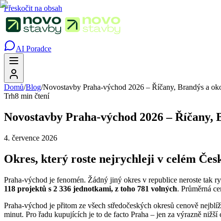
Přeskočit na obsah
AI Poradce
Domů
/
Blog
/
Novostavby Praha-východ 2026 – Říčany, Brandýs a oko
Trh
8 min čtení
Novostavby Praha-východ 2026 – Říčany, B
4. července 2026
Okres, který roste nejrychleji v celém Čes
Praha-východ je fenomén. Žádný jiný okres v republice neroste tak ryc
118 projektů s 2 336 jednotkami, z toho 781 volných
. Průměrná c
Praha-východ je přitom ze všech středočeských okresů cenově nejblíž 
minut. Pro řadu kupujících je to de facto Praha – jen za výrazně nižší