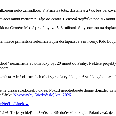
 balkónem nebo zahrádkou. V Praze za totéž dostanete 2+kk bez parková
dvacet minut metrem z Háje do centra. Celková dojížďka pod 45 minut –
 na Černém Mostě prodá byt za 5–6 milionů. S hypotékou na doplatek 
ernizace příměstské železnice zvýší dostupnost a s ní i ceny. Kdo koup
hod" neznamená automaticky být 20 minut od Prahy. Některé projekty 
opera.
ěsta. Ale řada menších obcí vyrostla rychleji, než stačila vybudovat š
 nejdražší středočeský okres. Pokud nepotřebujete denně dojíždět, za 
v článku
Novostavby Středočeský kraj 2026
.
e
Přečíst článek →
 %. To je rychlejší než většina Středočeského kraje. Pokud zvažujete 