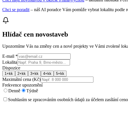
Chci se poradit
– náš AI poradce Vám pomůže vybrat lokalitu podle ro
Hlídač cen novostaveb
Upozorníme Vás na změny cen a nové projekty ve Vámi zvolené lokal
E-mail
*
Lokalita
Dispozice
1+kk
2+kk
3+kk
4+kk
5+kk
Maximální cena (Kč)
Frekvence upozornění
Denně
Týdně
Souhlasím se zpracováním osobních údajů za účelem zasílání ceno