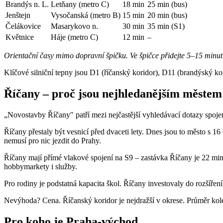
Brandýs n. L.
Letňany (metro C)
18 min
25 min (bus)
Jenštejn
Vysočanská (metro B)
15 min
20 min (bus)
Čelákovice
Masarykovo n.
30 min
35 min (S1)
Květnice
Háje (metro C)
12 min
–
Orientační časy mimo dopravní špičku. Ve špičce přidejte 5–15 minut 
Klíčové silniční tepny jsou D1 (říčanský koridor), D11 (brandýský kori
Říčany – proč jsou nejhledanějším městem
„Novostavby Říčany" patří mezi nejčastější vyhledávací dotazy spoj
Říčany přestaly být vesnicí před dvaceti lety. Dnes jsou to město s 
nemusí pro nic jezdit do Prahy.
Říčany mají přímé vlakové spojení na S9 – zastávka Říčany je 22 min
hobbymarkety i služby.
Pro rodiny je podstatná kapacita škol. Říčany investovaly do rozšířen
Nevýhoda? Cena. Říčanský koridor je nejdražší v okrese. Průměr kol
Pro koho je Praha-východ