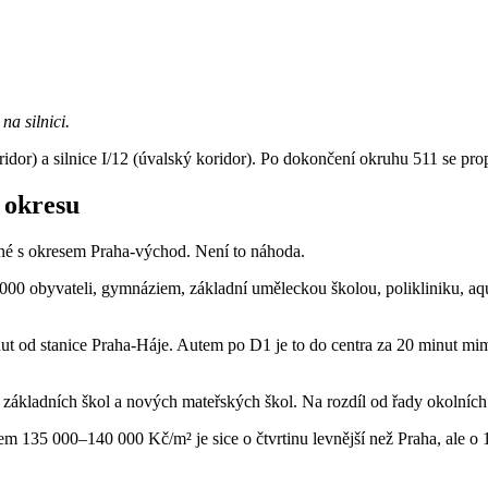
na silnici.
dor) a silnice I/12 (úvalský koridor). Po dokončení okruhu 511 se propo
 okresu
ené s okresem Praha-východ. Není to náhoda.
16 000 obyvateli, gymnáziem, základní uměleckou školou, polikliniku, a
ut od stanice Praha-Háje. Autem po D1 je to do centra za 20 minut mi
í základních škol a nových mateřských škol. Na rozdíl od řady okolních 
em 135 000–140 000 Kč/m² je sice o čtvrtinu levnější než Praha, ale 