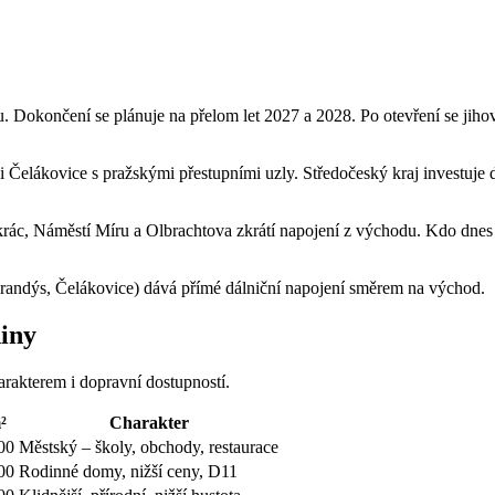
Dokončení se plánuje na přelom let 2027 a 2028. Po otevření se jihov
i Čelákovice s pražskými přestupními uzly. Středočeský kraj investuje
nkrác, Náměstí Míru a Olbrachtova zkrátí napojení z východu. Kdo dnes 
Brandýs, Čelákovice) dává přímé dálniční napojení směrem na východ.
diny
harakterem i dopravní dostupností.
²
Charakter
00
Městský – školy, obchody, restaurace
00
Rodinné domy, nižší ceny, D11