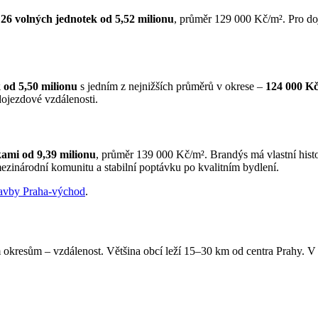
.
26 volných jednotek od 5,52 milionu
, průměr 129 000 Kč/m². Pro doj
 od 5,50 milionu
s jedním z nejnižších průměrů v okrese –
124 000 K
dojezdové vzdálenosti.
ami od 9,39 milionu
, průměr 139 000 Kč/m². Brandýs má vlastní histo
zinárodní komunitu a stabilní poptávku po kvalitním bydlení.
avby Praha-východ
.
okresům – vzdálenost. Většina obcí leží 15–30 km od centra Prahy. V