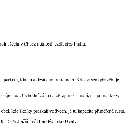
jí všechny tři bez nutnosti jezdit přes Prahu.
quaparkem, kinem a desítkami restaurací. Kdo se sem přestěhuje,
mo špičku. Obchodní zóna na okraji města nabízí supermarkety,
obcí, kde školky praskají ve švech, je tu kapacita přiměřená růstu.
o 10–15 % dražší než Brandýs nebo Úvaly.