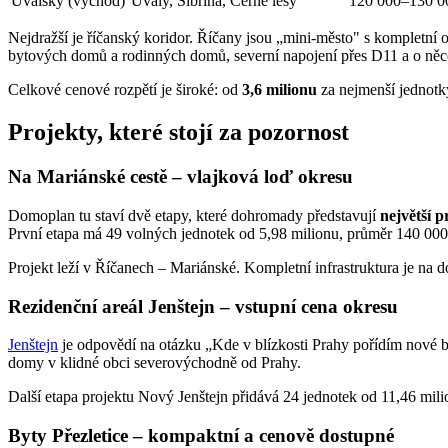
Úvalský (východ)
Úvaly, Sibřina, Černé lesy
120 000–130 0
Nejdražší je říčanský koridor. Říčany jsou „mini-město" s kompletní
bytových domů a rodinných domů, severní napojení přes D11 a o něco n
Celkové cenové rozpětí je široké: od
3,6 milionu
za nejmenší jednotk
Projekty, které stojí za pozornost
Na Mariánské cestě – vlajková loď okresu
Domoplan tu staví dvě etapy, které dohromady představují
největší p
První etapa má 49 volných jednotek od 5,98 milionu, průměr 140 00
Projekt leží v Říčanech – Mariánské. Kompletní infrastruktura je n
Rezidenční areál Jenštejn – vstupní cena okresu
Jenštejn
je odpovědí na otázku „Kde v blízkosti Prahy pořídím nové b
domy v klidné obci severovýchodně od Prahy.
Další etapa projektu Nový Jenštejn přidává 24 jednotek od 11,46 mil
Byty Přezletice – kompaktní a cenově dostupné