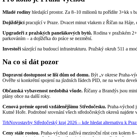
Mladé rodiny
hledající prostor. Za 8–10 milionů tu pořídíte 3+kk s
Dojíždějící
pracující v Praze. Dvacet minut vlakem z Říčan na Háje, 
Upgradeři z pražských panelákových bytů.
Rodina v pražském 2+kk
parkováním – a dojížďka do práce se nezmění.
Investoři
sázející na budoucí infrastrukturu. Pražský okruh 511 a mod
Na co si dát pozor
Dopravní dostupnost se liší dům od domu.
Být „v okrese Praha-výc
Ověřte si konkrétní spojení na jízdních řádech PID, ne na webu devel
Občanská vybavenost nedobíhá všude.
Říčany a Brandýs jsou mini-m
plány obce na další roky.
Cenová prémie oproti vzdálenějšímu Středočesku.
Praha-východ je
Kutné Hoře. Podrobné srovnání všech středočeských okresů najdete 
Trh
Novostavby Středočeský kraj 2026 – kde hledat alternativu k Praz
Ceny stále rostou.
Praha-východ zažívá meziroční růst cen kolem 8–12