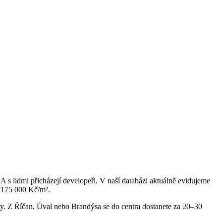
 A s lidmi přicházejí developeři. V naší databázi aktuálně evidujeme
 175 000 Kč/m².
cky. Z Říčan, Úval nebo Brandýsa se do centra dostanete za 20–30