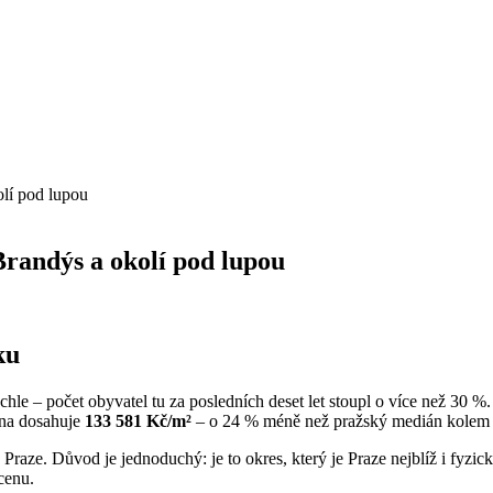
lí pod lupou
randýs a okolí pod lupou
ku
hle – počet obyvatel tu za posledních deset let stoupl o více než 30 %.
ena dosahuje
133 581 Kč/m²
– o 24 % méně než pražský medián kolem
Praze. Důvod je jednoduchý: je to okres, který je Praze nejblíž i fyzi
 cenu.