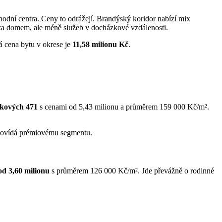
odní centra. Ceny to odrážejí. Brandýský koridor nabízí mix
s za domem, ale méně služeb v docházkové vzdálenosti.
 cena bytu v okrese je
11,58 milionu Kč
.
lkových 471
s cenami od 5,43 milionu a průměrem 159 000 Kč/m².
odpovídá prémiovému segmentu.
od 3,60 milionu
s průměrem 126 000 Kč/m². Jde převážně o rodinné