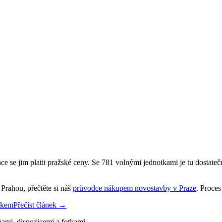
hce se jim platit pražské ceny. Se 781 volnými jednotkami je tu dostate
Prahou, přečtěte si náš
průvodce nákupem novostavby v Praze
. Proces
okem
Přečíst článek →
nami, dispozicemi a fotkami.