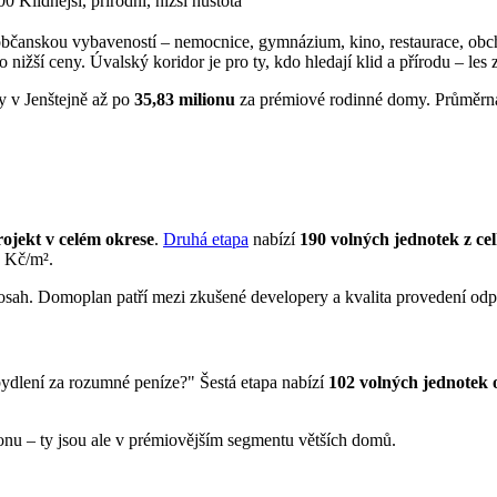
00
Klidnější, přírodní, nižší hustota
 občanskou vybaveností – nemocnice, gymnázium, kino, restaurace, obch
ižší ceny. Úvalský koridor je pro ty, kdo hledají klid a přírodu – le
y v Jenštejně až po
35,83 milionu
za prémiové rodinné domy. Průměrná
rojekt v celém okrese
.
Druhá etapa
nabízí
190 volných jednotek z ce
0 Kč/m².
a dosah. Domoplan patří mezi zkušené developery a kvalita provedení 
ydlení za rozumné peníze?" Šestá etapa nabízí
102 volných jednotek 
ionu – ty jsou ale v prémiovějším segmentu větších domů.