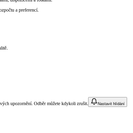
zpočtu a preferencí.
itě.
vých upozornění. Odběr můžete kdykoli zrušit.
Nastavit hlídání