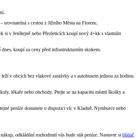
ní.
 srovnatelná s cestou z Jižního Města na Florenc.
si v Jenštejně nebo Přezleticích koupí nový 4+kk s vlastním
í dnes, koupí za ceny před infrastrukturním skokem.
leží v obcích bez vlakové zastávky a s autobusem jednou za hodinu.
koly, lékaře nebo obchody. Ptejte se na kapacitu místní školky a
stejné peníze dostanete o dispozici víc v Kladně, Nymburce nebo
nákup, odkládání rozhodnutí vás bude stát peníze. Nastavte si
hlídač