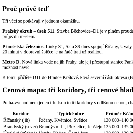
Proč právě teď
Tři věci se potkávají v jednom okamžiku.
Pražský okruh – úsek 511.
Stavba Běchovice–D1 je v plném proudu. 
průjezdu městem.
Příměstská železnice.
Linky S1, S2 a S9 dnes spojují Říčany, Úvaly 
20 minut v dopravní špičce je na řadě tratí už realitou.
Metro D.
Nová linka vede na jih Prahy, ale její přestupní stanice Pa
možnost navíc.
K tomu přičtěte D11 do Hradce Králové, která severní části okresu (
Cenová mapa: tři koridory, tři cenové hla
Praha-východ není jeden trh. Jsou to tři koridory s odlišnou cenou, c
Koridor
Typické obce
Průměr Kč/m
Říčanský (jih)
Říčany, Květnice, Světice
130 000–140 0
Brandýský (sever)
Brandýs n. L., Přezletice, Jenštejn
125 000–135 0