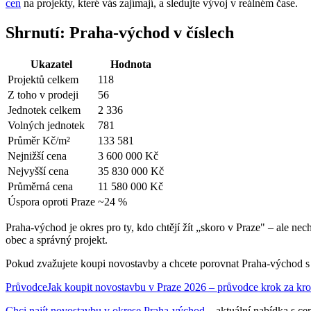
cen
na projekty, které vás zajímají, a sledujte vývoj v reálném čase.
Shrnutí: Praha-východ v číslech
Ukazatel
Hodnota
Projektů celkem
118
Z toho v prodeji
56
Jednotek celkem
2 336
Volných jednotek
781
Průměr Kč/m²
133 581
Nejnižší cena
3 600 000 Kč
Nejvyšší cena
35 830 000 Kč
Průměrná cena
11 580 000 Kč
Úspora oproti Praze
~24 %
Praha-východ je okres pro ty, kdo chtějí žít „skoro v Praze" – ale nec
obec a správný projekt.
Pokud zvažujete koupi novostavby a chcete porovnat Praha-východ s 
Průvodce
Jak koupit novostavbu v Praze 2026 – průvodce krok za kr
Chci najít novostavbu v okrese Praha-východ
– aktuální nabídka s ce