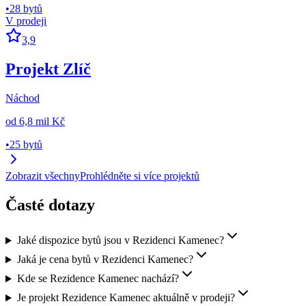
•
28 bytů
V prodeji
3,9
Projekt Zlíč
Náchod
od
6,8 mil Kč
•
25 bytů
Zobrazit všechny
Prohlédněte si více projektů
Časté dotazy
Jaké dispozice bytů jsou v Rezidenci Kamenec?
Jaká je cena bytů v Rezidenci Kamenec?
Kde se Rezidence Kamenec nachází?
Je projekt Rezidence Kamenec aktuálně v prodeji?