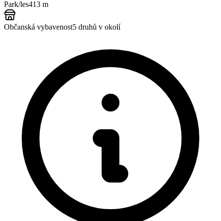
Park/les
413 m
Občanská vybavenost
5
druhů v okolí