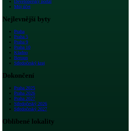
Developerský portál
Můj účet
Nejlevnější byty
Praha
Praha 5
Praha 9
Praha 10
Kladno
Beroun
Středočeský kraj
Dokončení
Praha 2025
Praha 2026
Praha 2027
Středočeský 2026
Středočeský 2027
Oblíbené lokality