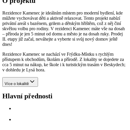
O projektu
Rezidence Kamenec je ideálním místem pro moderní bydlení, kde
můžete vychovávat děti a aktivně relaxovat. Tento projekt nabízí
privátní areál s bazénem, grilem a dětským hřištěm, což z něj činí
skvělou volbu pro rodiny. V rezidenci Kamenec máte vše na dosah
– příroda je jen 5 minut od domu a město je na dosah ruky. Prodej
II. etapy již začal, neváhejte a vyberte si svůj nový domov ještě
dnes!
Rezidence Kamenec se nachází ve Frýdku-Místku s rychlým
přístupem k obchodům, školám a přírodě. Z lokality se dojedete za
cca 5 minut na nákup, ke škole i k turistickým trasám v Beskydech;
v dohledu je Lysá hora.
Více o lokalitě
Hlavní přednosti