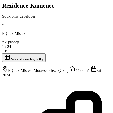
Rezidence Kamenec
Soukromý developer
*
Frýdek-Místek
*
V prodeji
1 /
24
+
19
Zobrazit všechny fotky
Frýdek-Místek, Moravskoslezský kraj
.
44 domů
.
září
2024