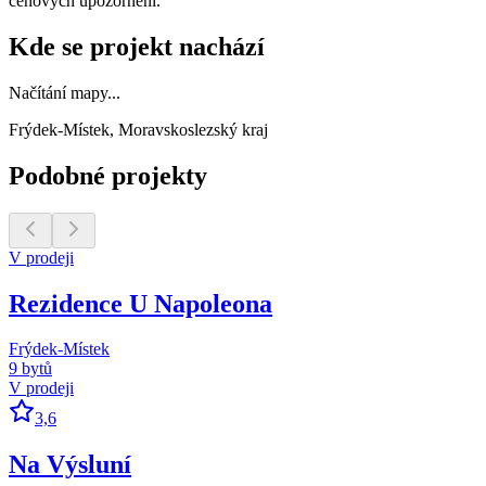
cenových upozornění.
Kde se projekt nachází
Načítání mapy...
Frýdek-Místek, Moravskoslezský kraj
Podobné projekty
V prodeji
Rezidence U Napoleona
Frýdek-Místek
9 bytů
V prodeji
3,6
Na Výsluní