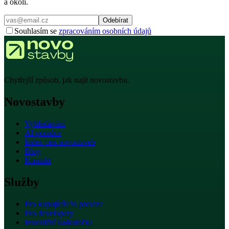
a okolí.
Odebírat
Souhlasím se
zpracováním osobních údajů
Chytřejší způsob, jak najít novostavbu.
Novostavby
Vyhledávání
AI poradce
Index cen novostaveb
Blog
Kontakt
Služby
Pro kupující
0 % provize
Pro developery
Investiční kalkulačka