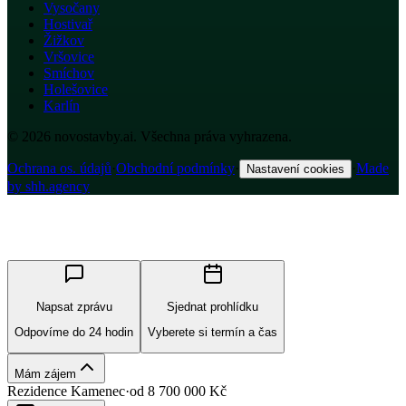
Vysočany
Hostivař
Žižkov
Vršovice
Smíchov
Holešovice
Karlín
© 2026 novostavby.ai. Všechna práva vyhrazena.
Ochrana os. údajů
·
Obchodní podmínky
·
·
Made
Nastavení cookies
by shh.agency
Napsat zprávu
Sjednat prohlídku
Odpovíme do 24 hodin
Vyberete si termín a čas
Mám zájem
Rezidence Kamenec
·
od
8 700 000
Kč