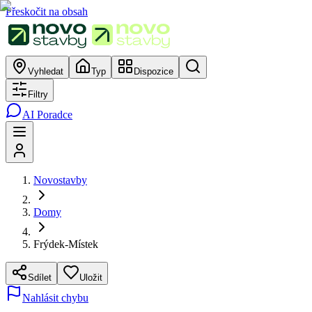
Přeskočit na obsah
Vyhledat
Typ
Dispozice
Filtry
AI Poradce
Novostavby
Domy
Frýdek-Místek
Sdílet
Uložit
Nahlásit chybu