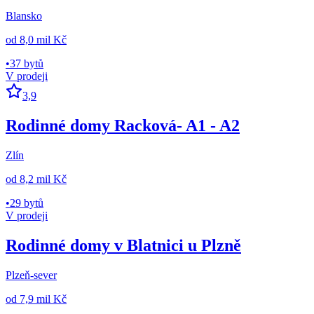
Blansko
od
8,0 mil Kč
•
37 bytů
V prodeji
3,9
Rodinné domy Racková- A1 - A2
Zlín
od
8,2 mil Kč
•
29 bytů
V prodeji
Rodinné domy v Blatnici u Plzně
Plzeň-sever
od
7,9 mil Kč