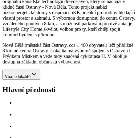
originální kanadské technologii dřevostaveb, který se nachází v
klidné části Ostravy - Nová Bělá. Tento projekt nabízí
nízkoenergetické domy s dispozicí 5KK, ideální pro rodiny hledající
vlastní prostor a zahradu. S výbornou dostupností do centra Ostravy,
vzdáleného pouhých 8 km, a s možností parkování pro dvě auta, je
Lifestyle City Home skvělou volbou pro ty, kteří chtějí spojit
komfort bydlení s přírodou.
Nová Bělá (městská část Ostravy, cca 1 460 obyvatel) leží přibližně
8 km od centra Ostravy. Lokalita má výborné spojení s Ostravou i
Frýdkem‑Místkem a vede tudy značená cyklotrasa H. V okolí je
dostupná základní občanská vybavenost.
Více o lokalitě
Hlavní přednosti