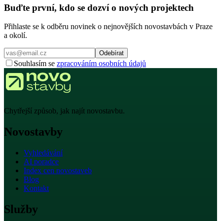
Buďte první, kdo se dozví o nových projektech
Přihlaste se k odběru novinek o nejnovějších novostavbách v Praze
a okolí.
Odebírat
Souhlasím se
zpracováním osobních údajů
Chytřejší způsob, jak najít novostavbu.
Novostavby
Vyhledávání
AI poradce
Index cen novostaveb
Blog
Kontakt
Služby