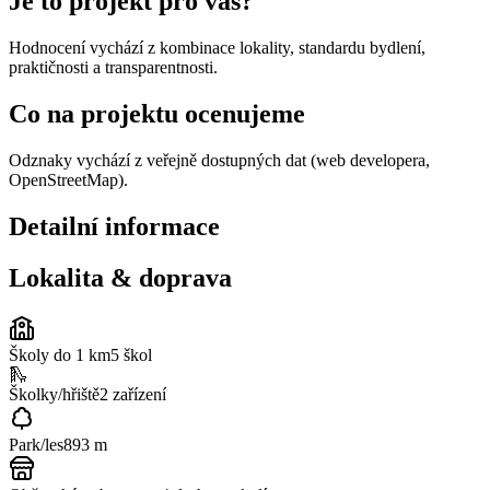
Je to projekt pro vás?
Hodnocení vychází z kombinace lokality, standardu bydlení,
praktičnosti a transparentnosti.
Co na projektu ocenujeme
Odznaky vychází z veřejně dostupných dat (web developera,
OpenStreetMap).
Detailní informace
Lokalita & doprava
Školy do 1 km
5
škol
🛝
Školky/hřiště
2
zařízení
Park/les
893 m