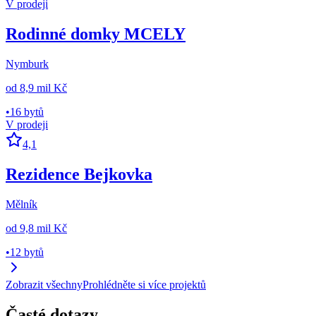
V prodeji
Rodinné domky MCELY
Nymburk
od
8,9 mil Kč
•
16 bytů
V prodeji
4,1
Rezidence Bejkovka
Mělník
od
9,8 mil Kč
•
12 bytů
Zobrazit všechny
Prohlédněte si více projektů
Časté dotazy