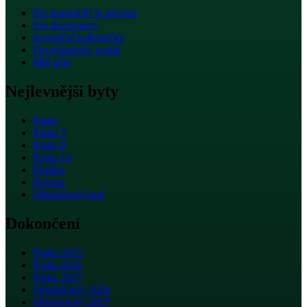
Pro kupující
0 % provize
Pro developery
Investiční kalkulačka
Developerský portál
Můj účet
Nejlevnější byty
Praha
Praha 5
Praha 9
Praha 10
Kladno
Beroun
Středočeský kraj
Dokončení
Praha 2025
Praha 2026
Praha 2027
Středočeský 2026
Středočeský 2027