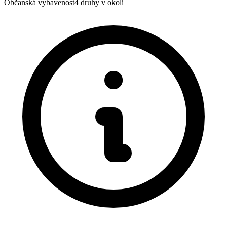
Občanská vybavenost
4
druhy v okolí