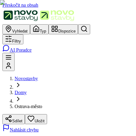
Přeskočit na obsah
Vyhledat
Typ
Dispozice
Filtry
AI Poradce
Novostavby
Domy
Ostrava-město
Sdílet
Uložit
Nahlásit chybu