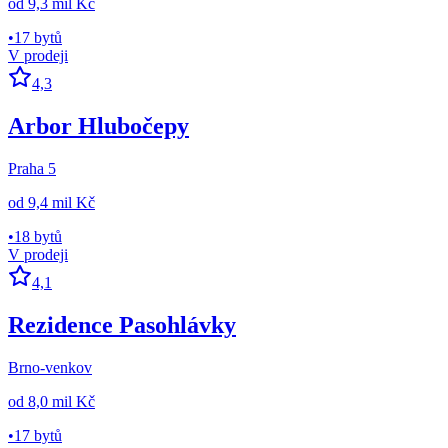
od
9,3 mil Kč
•
17 bytů
V prodeji
4,3
Arbor Hlubočepy
Praha 5
od
9,4 mil Kč
•
18 bytů
V prodeji
4,1
Rezidence Pasohlávky
Brno-venkov
od
8,0 mil Kč
•
17 bytů