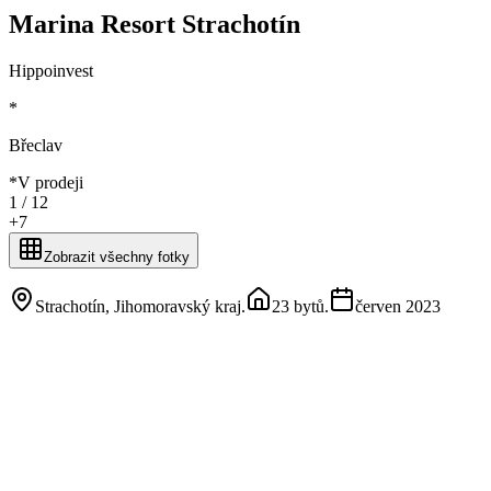
Marina Resort Strachotín
Hippoinvest
*
Břeclav
*
V prodeji
1 /
12
+
7
Zobrazit všechny fotky
Strachotín, Jihomoravský kraj
.
23 bytů
.
červen 2023