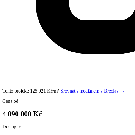
Tento projekt:
125 021
Kč/m²
·
Srovnat s mediánem v
Břeclav
→
Cena od
4 090 000 Kč
Dostupné