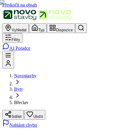
Přeskočit na obsah
Vyhledat
Typ
Dispozice
Filtry
AI Poradce
Novostavby
Byty
Břeclav
Sdílet
Uložit
Nahlásit chybu