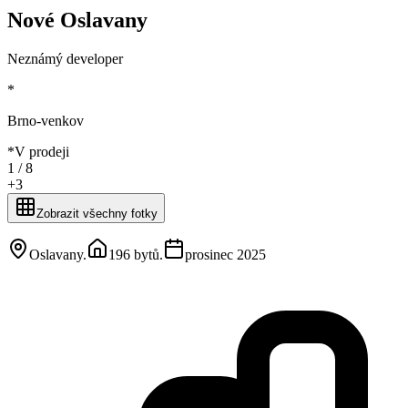
Nové Oslavany
Neznámý developer
*
Brno-venkov
*
V prodeji
1 /
8
+
3
Zobrazit všechny fotky
Oslavany
.
196 bytů
.
prosinec 2025