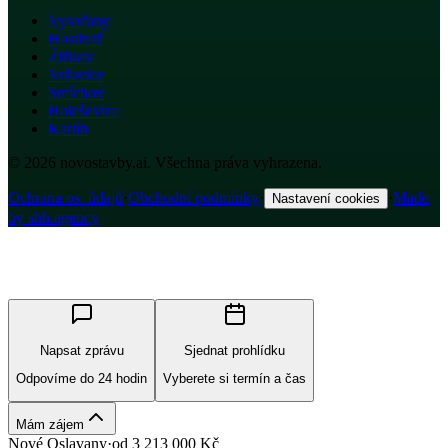
Vysočany
Hostivař
Žižkov
Vršovice
Smíchov
Holešovice
Karlín
© 2026 novostavby.ai. Všechna práva vyhrazena.
Ochrana os. údajů
·
Obchodní podmínky
·
·
Made
Nastavení cookies
by shh.agency
Napsat zprávu
Sjednat prohlídku
Odpovíme do 24 hodin
Vyberete si termín a čas
Mám zájem
Nové Oslavany
·
od
3 213 000
Kč