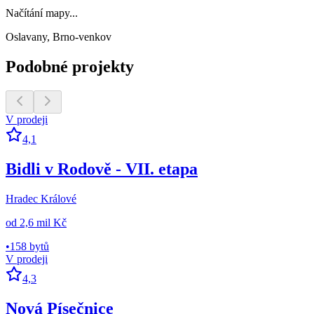
Načítání mapy...
Oslavany, Brno-venkov
Podobné projekty
V prodeji
4,1
Bidli v Rodově - VII. etapa
Hradec Králové
od
2,6 mil Kč
•
158 bytů
V prodeji
4,3
Nová Písečnice