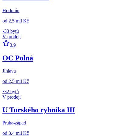
Hodonín
od
2,5 mil Kč
•
33 bytů
V prodeji
3,9
OC Polná
Jihlava
od
2,5 mil Kč
•
32 bytů
V prodeji
U Turského rybníka III
Praha-západ
od
3,4 mil Kč