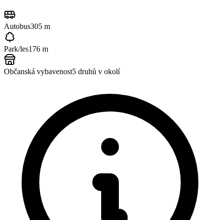
Autobus
305 m
Park/les
176 m
Občanská vybavenost
5
druhů v okolí