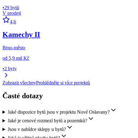
•
29 bytů
V prodeji
4,6
Kamechy II
Brno-město
od
5,9 mil Kč
•
2 byty
Zobrazit všechny
Prohlédněte si více projektů
Časté dotazy
Jaké dispozice bytů jsou v projektu Nové Oslavany?
Jaké je cenové rozmezí bytů a pozemků?
Jsou v nabídce sklepy u bytů?
Jaká je užitná plocha bytů?