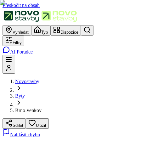
Přeskočit na obsah
Vyhledat
Typ
Dispozice
Filtry
AI Poradce
Novostavby
Byty
Brno-venkov
Sdílet
Uložit
Nahlásit chybu