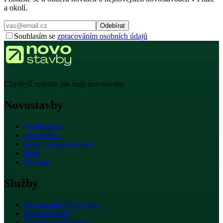
a okolí.
Odebírat
Souhlasím se
zpracováním osobních údajů
Chytřejší způsob, jak najít novostavbu.
Novostavby
Vyhledávání
AI poradce
Index cen novostaveb
Blog
Kontakt
Služby
Pro kupující
0 % provize
Pro developery
Investiční kalkulačka