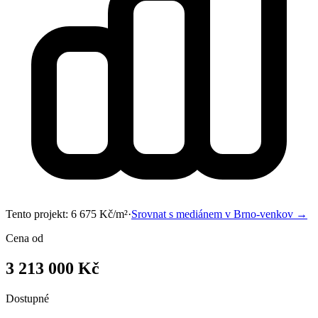
Tento projekt:
6 675
Kč/m²
·
Srovnat s mediánem v
Brno-venkov
→
Cena od
3 213 000 Kč
Dostupné