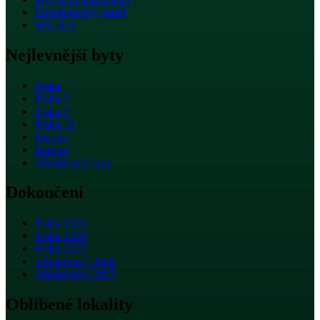
Developerský portál
Můj účet
Nejlevnější byty
Praha
Praha 5
Praha 9
Praha 10
Kladno
Beroun
Středočeský kraj
Dokončení
Praha 2025
Praha 2026
Praha 2027
Středočeský 2026
Středočeský 2027
Oblíbené lokality