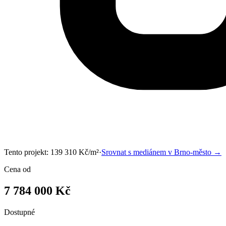
Tento projekt:
139 310
Kč/m²
·
Srovnat s mediánem v
Brno-město
→
Cena od
7 784 000 Kč
Dostupné