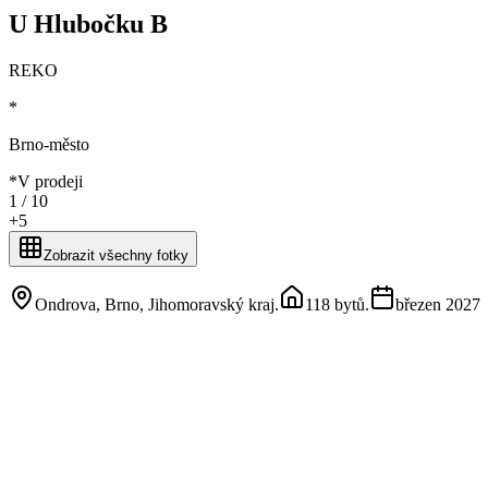
U Hlubočku B
REKO
*
Brno-město
*
V prodeji
1 /
10
+
5
Zobrazit všechny fotky
Ondrova, Brno, Jihomoravský kraj
.
118 bytů
.
březen 2027