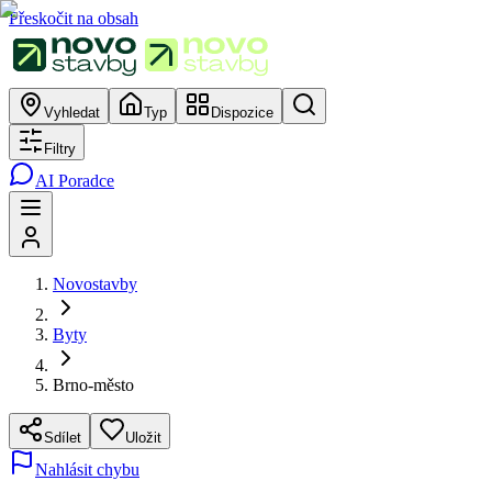
Přeskočit na obsah
Vyhledat
Typ
Dispozice
Filtry
AI Poradce
Novostavby
Byty
Brno-město
Sdílet
Uložit
Nahlásit chybu