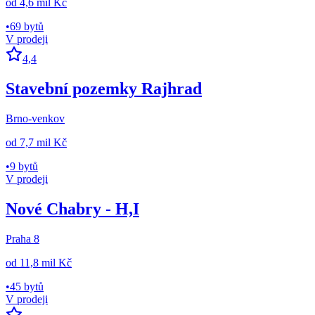
od
4,6 mil Kč
•
69 bytů
V prodeji
4,4
Stavební pozemky Rajhrad
Brno-venkov
od
7,7 mil Kč
•
9 bytů
V prodeji
Nové Chabry - H,I
Praha 8
od
11,8 mil Kč
•
45 bytů
V prodeji