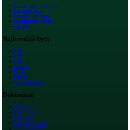
Pro kupující
0 % provize
Pro developery
Investiční kalkulačka
Developerský portál
Můj účet
Nejlevnější byty
Praha
Praha 5
Praha 9
Praha 10
Kladno
Beroun
Středočeský kraj
Dokončení
Praha 2025
Praha 2026
Praha 2027
Středočeský 2026
Středočeský 2027