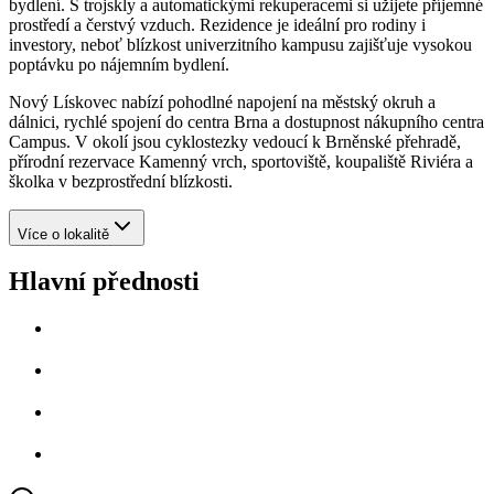
bydlení. S trojskly a automatickými rekuperacemi si užijete příjemné
prostředí a čerstvý vzduch. Rezidence je ideální pro rodiny i
investory, neboť blízkost univerzitního kampusu zajišťuje vysokou
poptávku po nájemním bydlení.
Nový Lískovec nabízí pohodlné napojení na městský okruh a
dálnici, rychlé spojení do centra Brna a dostupnost nákupního centra
Campus. V okolí jsou cyklostezky vedoucí k Brněnské přehradě,
přírodní rezervace Kamenný vrch, sportoviště, koupaliště Riviéra a
školka v bezprostřední blízkosti.
Více o lokalitě
Hlavní přednosti