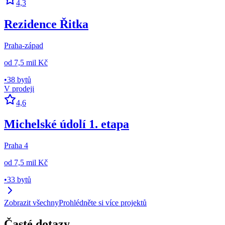
4,3
Rezidence Řitka
Praha-západ
od
7,5 mil Kč
•
38 bytů
V prodeji
4,6
Michelské údolí 1. etapa
Praha 4
od
7,5 mil Kč
•
33 bytů
Zobrazit všechny
Prohlédněte si více projektů
Časté dotazy