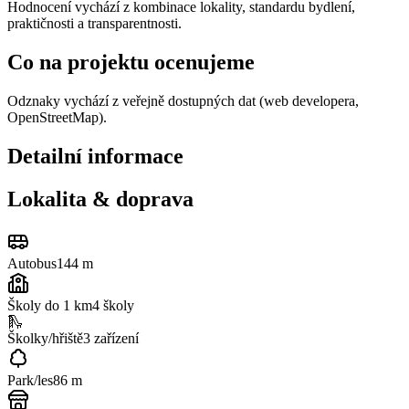
Hodnocení vychází z kombinace lokality, standardu bydlení,
praktičnosti a transparentnosti.
Co na projektu ocenujeme
Odznaky vychází z veřejně dostupných dat (web developera,
OpenStreetMap).
Detailní informace
Lokalita & doprava
Autobus
144 m
Školy do 1 km
4
školy
🛝
Školky/hřiště
3
zařízení
Park/les
86 m