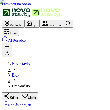
Přeskočit na obsah
Vyhledat
Typ
Dispozice
Filtry
AI Poradce
Novostavby
Byty
Brno-město
Sdílet
Uložit
Nahlásit chybu