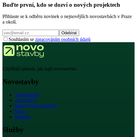
Buďte první, kdo se dozví o nových projektech
Přihlaste se k odběru novinek o nejnovějších novostavbách v Praze
a okolí.
Odebírat
Souhlasím se
zpracováním osobních údajů
Chytřejší způsob, jak najít novostavbu.
Novostavby
Vyhledávání
AI poradce
Index cen novostaveb
Blog
Kontakt
Služby