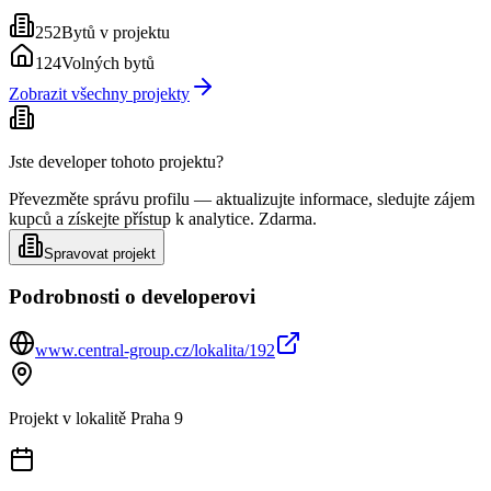
252
Bytů v projektu
124
Volných bytů
Zobrazit všechny projekty
Jste developer tohoto projektu?
Převezměte správu profilu — aktualizujte informace, sledujte zájem
kupců a získejte přístup k analytice. Zdarma.
Spravovat projekt
Podrobnosti o developerovi
www.central-group.cz/lokalita/192
Projekt v lokalitě
Praha 9