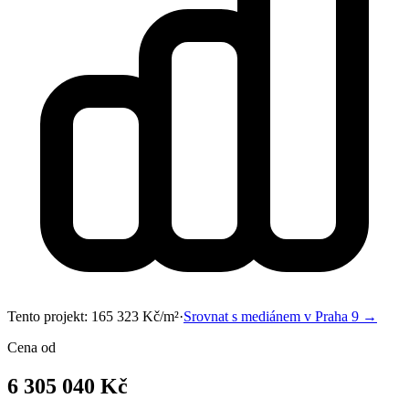
Tento projekt:
165 323
Kč/m²
·
Srovnat s mediánem v
Praha 9
→
Cena od
6 305 040 Kč