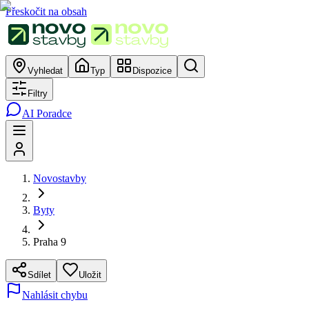
Přeskočit na obsah
Vyhledat
Typ
Dispozice
Filtry
AI Poradce
Novostavby
Byty
Praha 9
Sdílet
Uložit
Nahlásit chybu