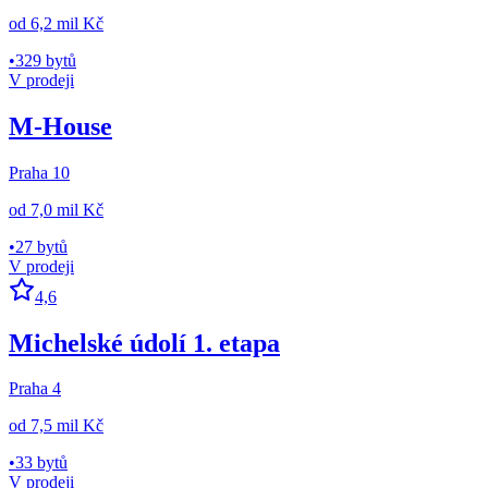
od
6,2 mil Kč
•
329 bytů
V prodeji
M-House
Praha 10
od
7,0 mil Kč
•
27 bytů
V prodeji
4,6
Michelské údolí 1. etapa
Praha 4
od
7,5 mil Kč
•
33 bytů
V prodeji