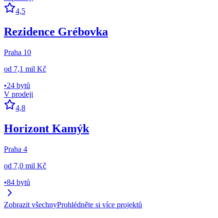
4,5
Rezidence Grébovka
Praha 10
od
7,1 mil Kč
•
24 bytů
V prodeji
4,8
Horizont Kamýk
Praha 4
od
7,0 mil Kč
•
84 bytů
Zobrazit všechny
Prohlédněte si více projektů