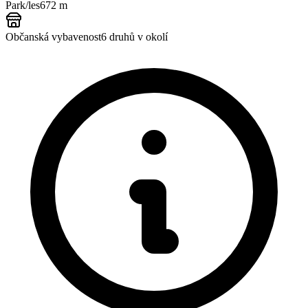
Park/les
672 m
Občanská vybavenost
6
druhů v okolí