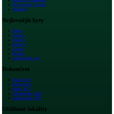
Investiční kalkulačka
Developerský portál
Můj účet
Nejlevnější byty
Praha
Praha 5
Praha 9
Praha 10
Kladno
Beroun
Středočeský kraj
Dokončení
Praha 2025
Praha 2026
Praha 2027
Středočeský 2026
Středočeský 2027
Oblíbené lokality