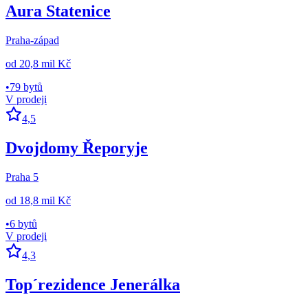
Aura Statenice
Praha-západ
od
20,8 mil Kč
•
79 bytů
V prodeji
4,5
Dvojdomy Řeporyje
Praha 5
od
18,8 mil Kč
•
6 bytů
V prodeji
4,3
Top´rezidence Jenerálka