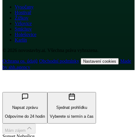
Vysočany
Hostivař
Žižkov
Vršovice
Smíchov
Holešovice
Karlín
© 2026 novostavby.ai. Všechna práva vyhrazena.
Ochrana os. údajů
·
Obchodní podmínky
·
·
Made
Nastavení cookies
by shh.agency
Napsat zprávu
Sjednat prohlídku
Odpovíme do 24 hodin
Vyberete si termín a čas
Mám zájem
Sunset Nebušice