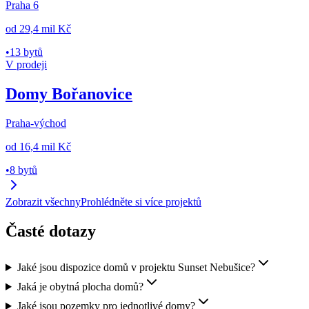
Praha 6
od
29,4 mil Kč
•
13 bytů
V prodeji
Domy Bořanovice
Praha-východ
od
16,4 mil Kč
•
8 bytů
Zobrazit všechny
Prohlédněte si více projektů
Časté dotazy
Jaké jsou dispozice domů v projektu Sunset Nebušice?
Jaká je obytná plocha domů?
Jaké jsou pozemky pro jednotlivé domy?