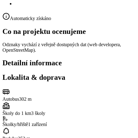
Automaticky získáno
Co na projektu ocenujeme
Odznaky vychází z veřejně dostupných dat (web developera,
OpenStreetMap).
Detailní informace
Lokalita & doprava
Autobus
302 m
Školy do 1 km
3
školy
🛝
Školky/hřiště
1
zařízení