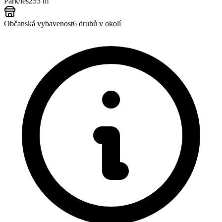
Park/les
253 m
Občanská vybavenost
6
druhů v okolí