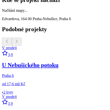
Kde se projekt nachází
Načítání mapy...
Edvardova, 164 00 Praha-Nebušice, Praha 6
Podobné projekty
V prodeji
3,9
U Nebušického potoku
Praha 6
od
17,6 mil Kč
•
2 byty
V prodeji
3,9