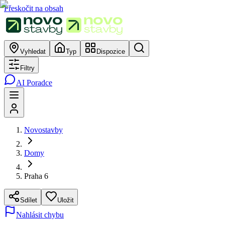
Přeskočit na obsah
Vyhledat
Typ
Dispozice
Filtry
AI Poradce
Novostavby
Domy
Praha 6
Sdílet
Uložit
Nahlásit chybu