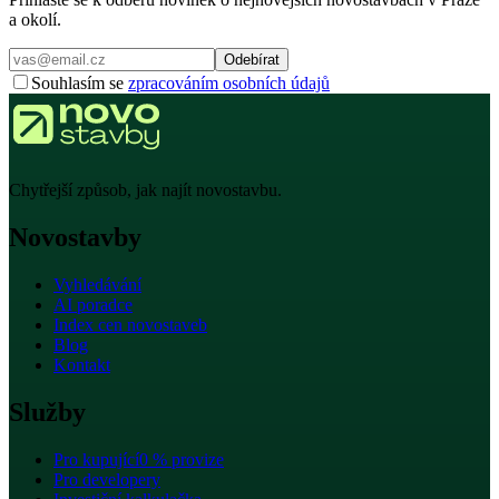
a okolí.
Odebírat
Souhlasím se
zpracováním osobních údajů
Chytřejší způsob, jak najít novostavbu.
Novostavby
Vyhledávání
AI poradce
Index cen novostaveb
Blog
Kontakt
Služby
Pro kupující
0 % provize
Pro developery