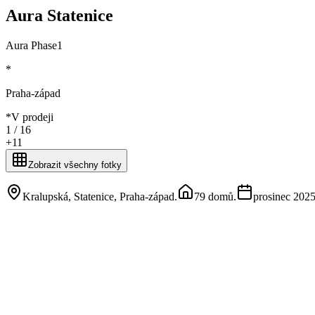
Aura Statenice
Aura Phase1
*
Praha-západ
*
V prodeji
1 /
16
+
11
Zobrazit všechny fotky
Kralupská, Statenice, Praha-západ
.
79 domů
.
prosinec 202