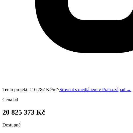
Tento projekt:
116 782
Kč/m²
·
Srovnat s mediánem v
Praha-západ
→
Cena od
20 825 373 Kč
Dostupné