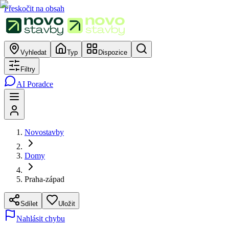
Přeskočit na obsah
Vyhledat
Typ
Dispozice
Filtry
AI Poradce
Novostavby
Domy
Praha-západ
Sdílet
Uložit
Nahlásit chybu