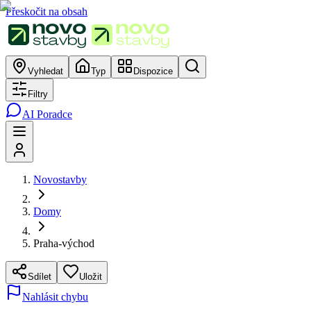
Přeskočit na obsah
Vyhledat
Typ
Dispozice
Filtry
AI Poradce
Novostavby
Domy
Praha-východ
Sdílet
Uložit
Nahlásit chybu