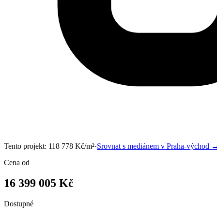
Tento projekt:
118 778
Kč/m²
·
Srovnat s mediánem v
Praha-východ
Cena od
16 399 005 Kč
Dostupné