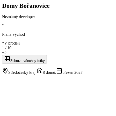
Domy Bořanovice
Neznámý developer
*
Praha-východ
*
V prodeji
1 /
10
+
5
Zobrazit všechny fotky
Středočeský kraj
.
8 domů
.
březen 2027