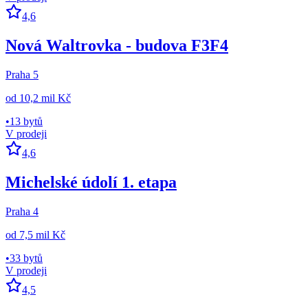
4,6
Nová Waltrovka - budova F3F4
Praha 5
od
10,2 mil Kč
•
13 bytů
V prodeji
4,6
Michelské údolí 1. etapa
Praha 4
od
7,5 mil Kč
•
33 bytů
V prodeji
4,5