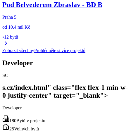
Pod Belvederem Zbraslav - BD B
Praha 5
od
10,4 mil Kč
•
12 bytů
Zobrazit všechny
Prohlédněte si více projektů
Developer
SC
s.cz/index.html" class="flex flex-1 min-w-
0 justify-center" target="_blank">
Developer
180
Bytů v projektu
25
Volných bytů