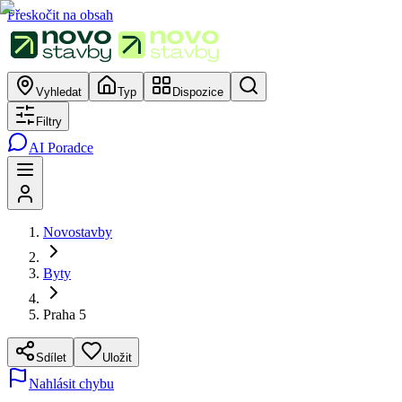
Přeskočit na obsah
Vyhledat
Typ
Dispozice
Filtry
AI Poradce
Novostavby
Byty
Praha 5
Sdílet
Uložit
Nahlásit chybu