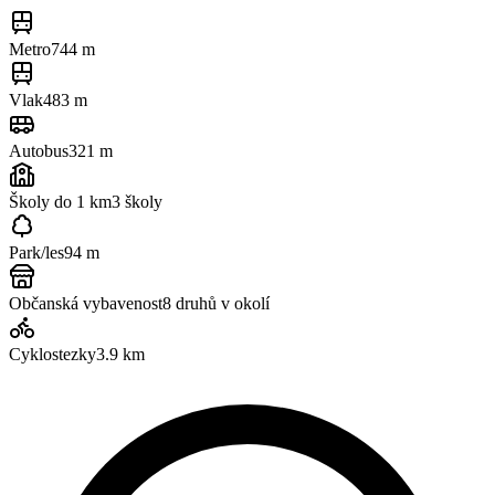
Metro
744 m
Vlak
483 m
Autobus
321 m
Školy do 1 km
3
školy
Park/les
94 m
Občanská vybavenost
8
druhů v okolí
Cyklostezky
3.9
km