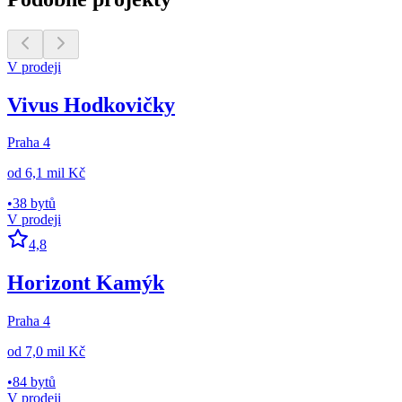
V prodeji
Vivus Hodkovičky
Praha 4
od
6,1 mil Kč
•
38 bytů
V prodeji
4,8
Horizont Kamýk
Praha 4
od
7,0 mil Kč
•
84 bytů
V prodeji