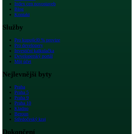
Index cen novostaveb
Blog
Kontakt
Služby
Pro kupující
0 % provize
Pro developery
Investiční kalkulačka
Developerský portál
Můj účet
Nejlevnější byty
Praha
Praha 5
Praha 9
Praha 10
Kladno
Beroun
Středočeský kraj
Dokončení