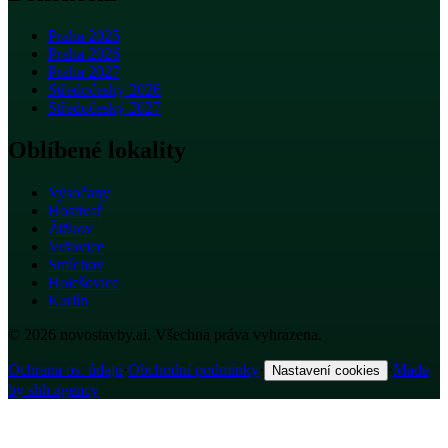
Praha 2025
Praha 2026
Praha 2027
Středočeský 2026
Středočeský 2027
Oblíbené lokality
Vysočany
Hostivař
Žižkov
Vršovice
Smíchov
Holešovice
Karlín
© 2026 novostavby.ai. Všechna práva vyhrazena.
Ochrana os. údajů
·
Obchodní podmínky
·
·
Made
Nastavení cookies
by shh.agency