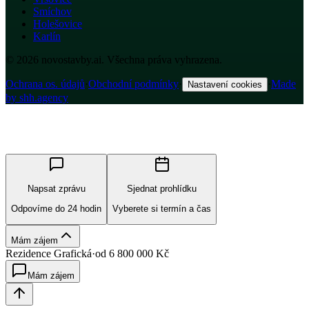
Smíchov
Holešovice
Karlín
© 2026 novostavby.ai. Všechna práva vyhrazena.
Ochrana os. údajů
·
Obchodní podmínky
·
·
Made
Nastavení cookies
by shh.agency
Napsat zprávu
Sjednat prohlídku
Odpovíme do 24 hodin
Vyberete si termín a čas
Mám zájem
Rezidence Grafická
·
od
6 800 000
Kč
Mám zájem