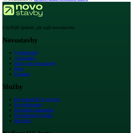
Chytřejší způsob, jak najít novostavbu.
Novostavby
Vyhledávání
AI poradce
Index cen novostaveb
Blog
Kontakt
Služby
Pro kupující
0 % provize
Pro developery
Investiční kalkulačka
Developerský portál
Můj účet