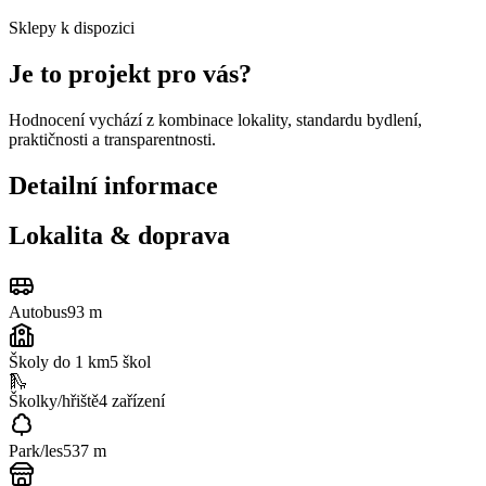
Sklepy k dispozici
Je to projekt pro vás?
Hodnocení vychází z kombinace lokality, standardu bydlení,
praktičnosti a transparentnosti.
Detailní informace
Lokalita & doprava
Autobus
93 m
Školy do 1 km
5
škol
🛝
Školky/hřiště
4
zařízení
Park/les
537 m