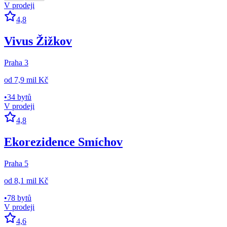
V prodeji
4,8
Vivus Žižkov
Praha 3
od
7,9 mil Kč
•
34 bytů
V prodeji
4,8
Ekorezidence Smíchov
Praha 5
od
8,1 mil Kč
•
78 bytů
V prodeji
4,6