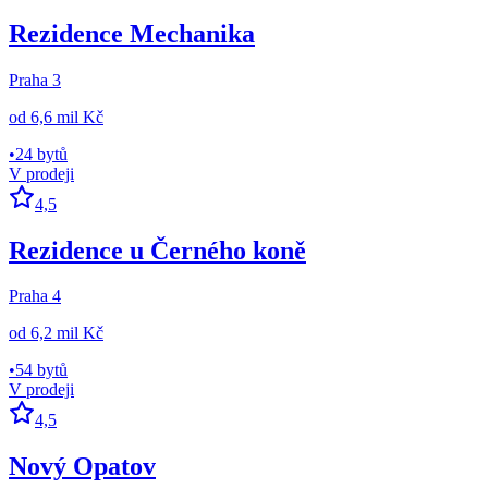
Rezidence Mechanika
Praha 3
od
6,6 mil Kč
•
24 bytů
V prodeji
4,5
Rezidence u Černého koně
Praha 4
od
6,2 mil Kč
•
54 bytů
V prodeji
4,5
Nový Opatov