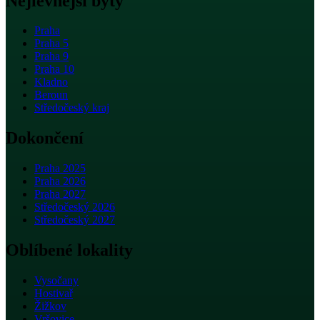
Nejlevnější byty
Praha
Praha 5
Praha 9
Praha 10
Kladno
Beroun
Středočeský kraj
Dokončení
Praha 2025
Praha 2026
Praha 2027
Středočeský 2026
Středočeský 2027
Oblíbené lokality
Vysočany
Hostivař
Žižkov
Vršovice