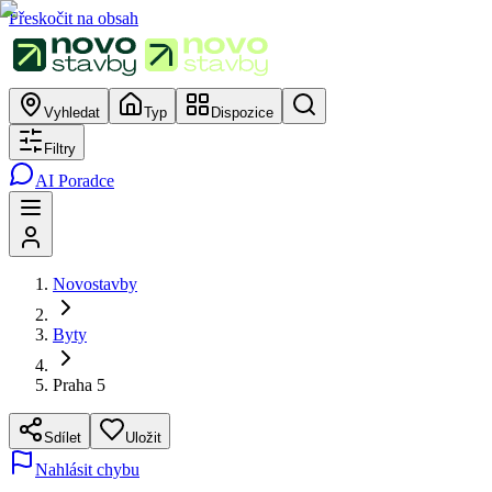
Přeskočit na obsah
Vyhledat
Typ
Dispozice
Filtry
AI Poradce
Novostavby
Byty
Praha 5
Sdílet
Uložit
Nahlásit chybu