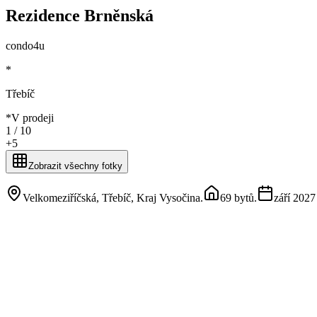
Rezidence Brněnská
condo4u
*
Třebíč
*
V prodeji
1 /
10
+
5
Zobrazit všechny fotky
Velkomeziříčská, Třebíč, Kraj Vysočina
.
69 bytů
.
září 2027