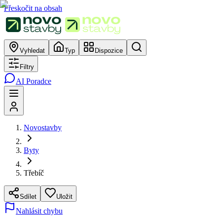
Přeskočit na obsah
Vyhledat
Typ
Dispozice
Filtry
AI Poradce
Novostavby
Byty
Třebíč
Sdílet
Uložit
Nahlásit chybu