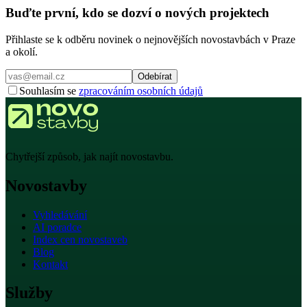
Buďte první, kdo se dozví o nových projektech
Přihlaste se k odběru novinek o nejnovějších novostavbách v Praze
a okolí.
Odebírat
Souhlasím se
zpracováním osobních údajů
Chytřejší způsob, jak najít novostavbu.
Novostavby
Vyhledávání
AI poradce
Index cen novostaveb
Blog
Kontakt
Služby