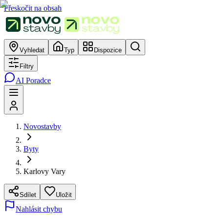
Přeskočit na obsah
Vyhledat
Typ
Dispozice
Filtry
AI Poradce
Novostavby
Byty
Karlovy Vary
Sdílet
Uložit
Nahlásit chybu