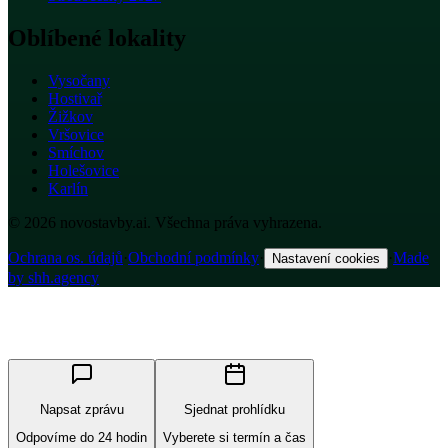
Oblíbené lokality
Vysočany
Hostivař
Žižkov
Vršovice
Smíchov
Holešovice
Karlín
© 2026 novostavby.ai. Všechna práva vyhrazena.
Ochrana os. údajů
·
Obchodní podmínky
·
·
Made
Nastavení cookies
by shh.agency
Napsat zprávu
Sjednat prohlídku
Odpovíme do 24 hodin
Vyberete si termín a čas