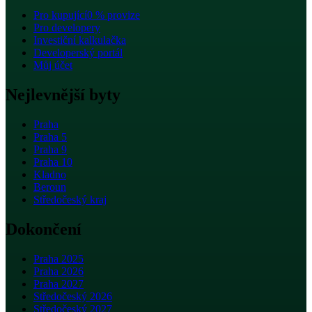
Pro kupující
0 % provize
Pro developery
Investiční kalkulačka
Developerský portál
Můj účet
Nejlevnější byty
Praha
Praha 5
Praha 9
Praha 10
Kladno
Beroun
Středočeský kraj
Dokončení
Praha 2025
Praha 2026
Praha 2027
Středočeský 2026
Středočeský 2027