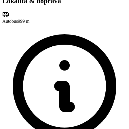
Lokalita & doprava
Autobus
999 m