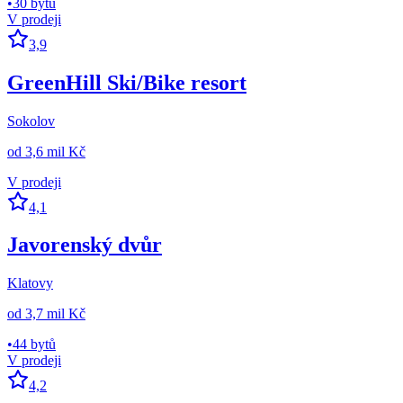
•
30 bytů
V prodeji
3,9
GreenHill Ski/Bike resort
Sokolov
od
3,6 mil Kč
V prodeji
4,1
Javorenský dvůr
Klatovy
od
3,7 mil Kč
•
44 bytů
V prodeji
4,2