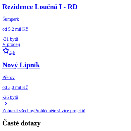
Rezidence Loučná I - RD
Šumperk
od
5,2 mil Kč
•
31 bytů
V prodeji
4,6
Nový Lipník
Přerov
od
3,0 mil Kč
•
26 bytů
Zobrazit všechny
Prohlédněte si více projektů
Časté dotazy