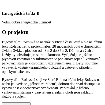
Energetická třída
B
Velmi dobrá energetická účinnost
O projektu
Bytový dům Rolavská se nachází v klidné části Staré Role na břehu
řeky Rolava. Tento projekt nabízí 28 moderních bytů o dispozicích
2+kk a 3+kk, s plochou od 48 m2 do 87 m2. Dům má výtah a
každý byt obsahuje prostornou komoru. Vytápění je zajištěno
plynovou kotelnou a v místnostech je podlahové topení. Venkovní
parkovací stání je k dispozici v uzavřeném areálu. Byty jsou plně
vybavené, včetně keramického obložení a datového připojení
optickým kabelem.
Bytový dům Rolavská stojí ve Staré Roli na břehu řeky Rolava; na
webu je uvedeno „příroda za rohem“, dobrou dopravní dostupnost a
vybavenost v docházkové vzdálenosti. Parkování je řešeno
venkovními stáními v uzavřeném areálu; v okolí jsou základní
služby a spojení.