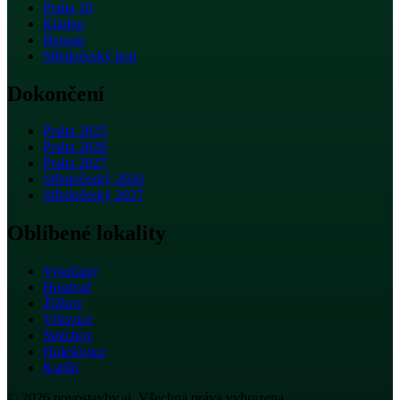
Praha 10
Kladno
Beroun
Středočeský kraj
Dokončení
Praha 2025
Praha 2026
Praha 2027
Středočeský 2026
Středočeský 2027
Oblíbené lokality
Vysočany
Hostivař
Žižkov
Vršovice
Smíchov
Holešovice
Karlín
© 2026 novostavby.ai. Všechna práva vyhrazena.