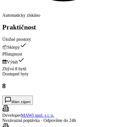
Automaticky získáno
Praktičnost
Úložné prostory
📦
Sklepy
Přístupnost
🛗
Výtah
Zbývá 8 bytů
Dostupné
byty
8
Mám zájem
Developer
MAWI spol. s r. o.
Nezávazná poptávka · Odpovíme do 24h