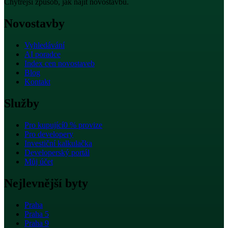
Chytřejší způsob, jak najít novostavbu.
Novostavby
Vyhledávání
AI poradce
Index cen novostaveb
Blog
Kontakt
Služby
Pro kupující
0 % provize
Pro developery
Investiční kalkulačka
Developerský portál
Můj účet
Nejlevnější byty
Praha
Praha 5
Praha 9