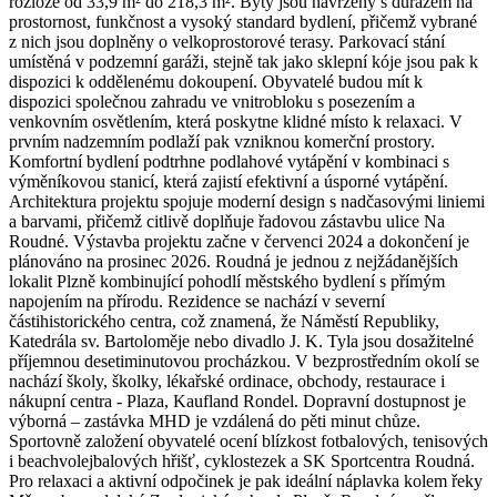
rozloze od 33,9 m² do 218,3 m². Byty jsou navrženy s důrazem na
prostornost, funkčnost a vysoký standard bydlení, přičemž vybrané
z nich jsou doplněny o velkoprostorové terasy. Parkovací stání
umístěná v podzemní garáži, stejně tak jako sklepní kóje jsou pak k
dispozici k oddělenému dokoupení. Obyvatelé budou mít k
dispozici společnou zahradu ve vnitrobloku s posezením a
venkovním osvětlením, která poskytne klidné místo k relaxaci. V
prvním nadzemním podlaží pak vzniknou komerční prostory.
Komfortní bydlení podtrhne podlahové vytápění v kombinaci s
výměníkovou stanicí, která zajistí efektivní a úsporné vytápění.
Architektura projektu spojuje moderní design s nadčasovými liniemi
a barvami, přičemž citlivě doplňuje řadovou zástavbu ulice Na
Roudné. Výstavba projektu začne v červenci 2024 a dokončení je
plánováno na prosinec 2026. Roudná je jednou z nejžádanějších
lokalit Plzně kombinující pohodlí městského bydlení s přímým
napojením na přírodu. Rezidence se nachází v severní
částihistorického centra, což znamená, že Náměstí Republiky,
Katedrála sv. Bartoloměje nebo divadlo J. K. Tyla jsou dosažitelné
příjemnou desetiminutovou procházkou. V bezprostředním okolí se
nachází školy, školky, lékařské ordinace, obchody, restaurace i
nákupní centra - Plaza, Kaufland Rondel. Dopravní dostupnost je
výborná – zastávka MHD je vzdálená do pěti minut chůze.
Sportovně založení obyvatelé ocení blízkost fotbalových, tenisových
i beachvolejbalových hřišť, cyklostezek a SK Sportcentra Roudná.
Pro relaxaci a aktivní odpočinek je pak ideální náplavka kolem řeky