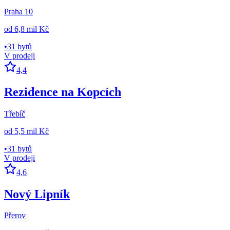
Praha 10
od
6,8 mil Kč
•
31 bytů
V prodeji
4,4
Rezidence na Kopcích
Třebíč
od
5,5 mil Kč
•
31 bytů
V prodeji
4,6
Nový Lipník
Přerov