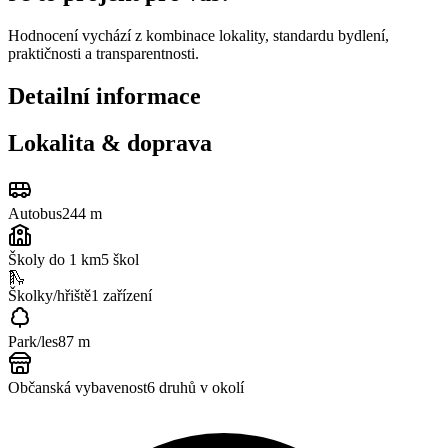
Hodnocení vychází z kombinace lokality, standardu bydlení,
praktičnosti a transparentnosti.
Detailní informace
Lokalita & doprava
Autobus
244 m
Školy do 1 km
5
škol
🛝
Školky/hřiště
1
zařízení
Park/les
87 m
Občanská vybavenost
6
druhů v okolí