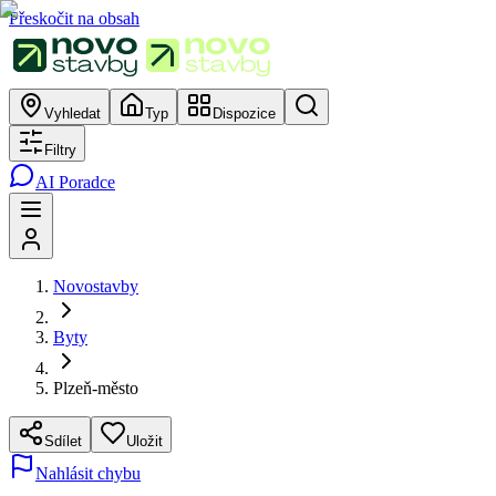
Přeskočit na obsah
Vyhledat
Typ
Dispozice
Filtry
AI Poradce
Novostavby
Byty
Plzeň-město
Sdílet
Uložit
Nahlásit chybu