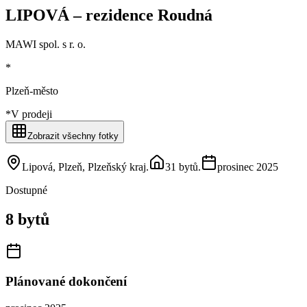
LIPOVÁ – rezidence Roudná
MAWI spol. s r. o.
*
Plzeň-město
*
V prodeji
Zobrazit všechny fotky
Lipová, Plzeň, Plzeňský kraj
.
31 bytů
.
prosinec 2025
Dostupné
8 bytů
Plánované dokončení