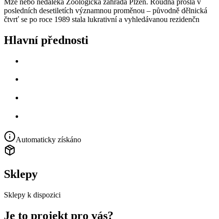
Mže nebo nedaleká Zoologická zahrada Plzeň. Roudná prošla v
posledních desetiletích významnou proměnou – původně dělnická
čtvrť se po roce 1989 stala lukrativní a vyhledávanou rezidenčn
Hlavní přednosti
Automaticky získáno
Sklepy
Sklepy k dispozici
Je to projekt pro vás?