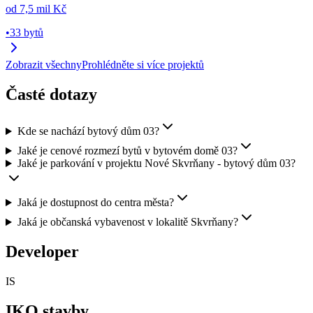
od
7,5 mil Kč
•
33 bytů
Zobrazit všechny
Prohlédněte si více projektů
Časté dotazy
Kde se nachází bytový dům 03?
Jaké je cenové rozmezí bytů v bytovém domě 03?
Jaké je parkování v projektu Nové Skvrňany - bytový dům 03?
Jaká je dostupnost do centra města?
Jaká je občanská vybavenost v lokalitě Skvrňany?
Developer
IS
IKO stavby