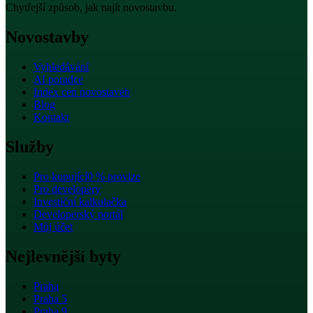
Chytřejší způsob, jak najít novostavbu.
Novostavby
Vyhledávání
AI poradce
Index cen novostaveb
Blog
Kontakt
Služby
Pro kupující
0 % provize
Pro developery
Investiční kalkulačka
Developerský portál
Můj účet
Nejlevnější byty
Praha
Praha 5
Praha 9