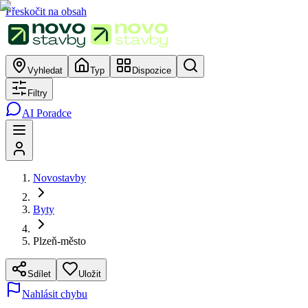
Přeskočit na obsah
Vyhledat
Typ
Dispozice
Filtry
AI Poradce
Novostavby
Byty
Plzeň-město
Sdílet
Uložit
Nahlásit chybu