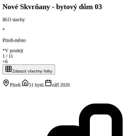
Nové Skvrňany - bytový dům 03
IKO stavby
*
Plzeň-město
*
V prodeji
1 /
11
+
6
Zobrazit všechny fotky
Plzeň
.
51 bytů
.
září 2026