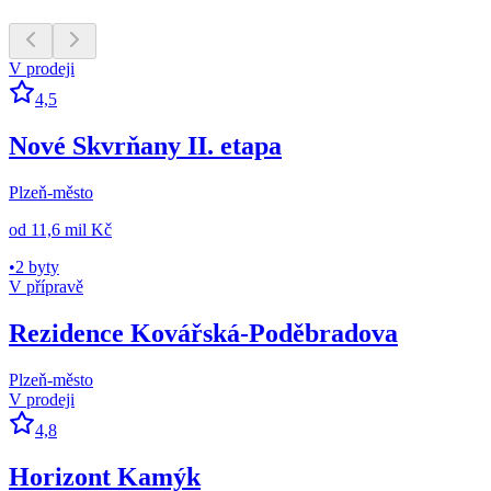
V prodeji
4,5
Nové Skvrňany II. etapa
Plzeň-město
od
11,6 mil Kč
•
2 byty
V přípravě
Rezidence Kovářská-Poděbradova
Plzeň-město
V prodeji
4,8
Horizont Kamýk