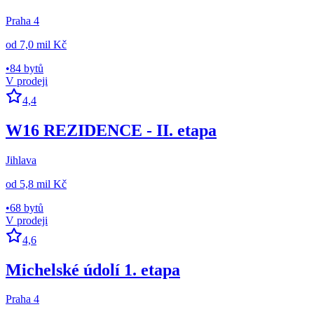
Praha 4
od
7,0 mil Kč
•
84 bytů
V prodeji
4,4
W16 REZIDENCE - II. etapa
Jihlava
od
5,8 mil Kč
•
68 bytů
V prodeji
4,6
Michelské údolí 1. etapa
Praha 4