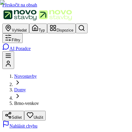
Přeskočit na obsah
Vyhledat
Typ
Dispozice
Filtry
AI Poradce
Novostavby
Domy
Brno-venkov
Sdílet
Uložit
Nahlásit chybu