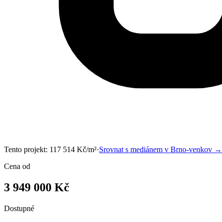
Tento projekt:
117 514
Kč/m²
·
Srovnat s mediánem v
Brno-venkov
→
Cena od
3 949 000 Kč
Dostupné