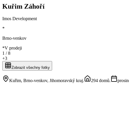
Kuřim Záhoří
Imos Development
*
Brno-venkov
*
V prodeji
1 /
8
+
3
Zobrazit všechny fotky
Kuřim, Brno-venkov, Jihomoravský kraj
.
294 domů
.
prosi