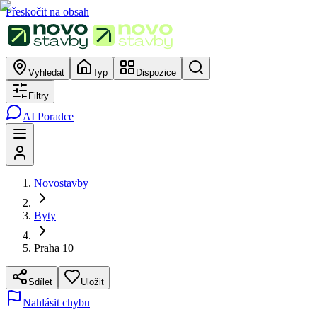
Přeskočit na obsah
Vyhledat
Typ
Dispozice
Filtry
AI Poradce
Novostavby
Byty
Praha 10
Sdílet
Uložit
Nahlásit chybu