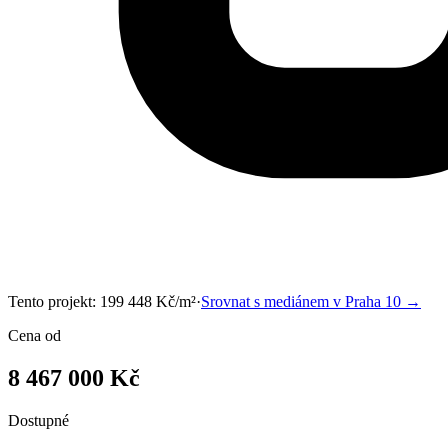
Tento projekt:
199 448
Kč/m²
·
Srovnat s mediánem v
Praha 10
→
Cena od
8 467 000 Kč
Dostupné