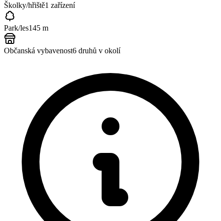
Školky/hřiště
1
zařízení
Park/les
145 m
Občanská vybavenost
6
druhů v okolí