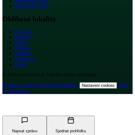
Středočeský 2026
Středočeský 2027
Oblíbené lokality
Vysočany
Hostivař
Žižkov
Vršovice
Smíchov
Holešovice
Karlín
© 2026 novostavby.ai. Všechna práva vyhrazena.
Ochrana os. údajů
·
Obchodní podmínky
·
·
Made
Nastavení cookies
by shh.agency
Napsat zprávu
Sjednat prohlídku