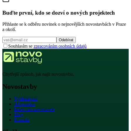
Buďte první, kdo se dozví o nových projektech
Přihlaste se k odběru novinek o nejnovějších novostavbách v Praze
a okolí.
Odebírat
Souhlasím se
zpracováním osobních údajů
Chytřejší způsob, jak najít novostavbu.
Novostavby
Vyhledávání
AI poradce
Index cen novostaveb
Blog
Kontakt