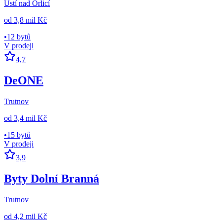
Ústí nad Orlicí
od
3,8 mil Kč
•
12 bytů
V prodeji
4,7
DeONE
Trutnov
od
3,4 mil Kč
•
15 bytů
V prodeji
3,9
Byty Dolní Branná
Trutnov
od
4,2 mil Kč