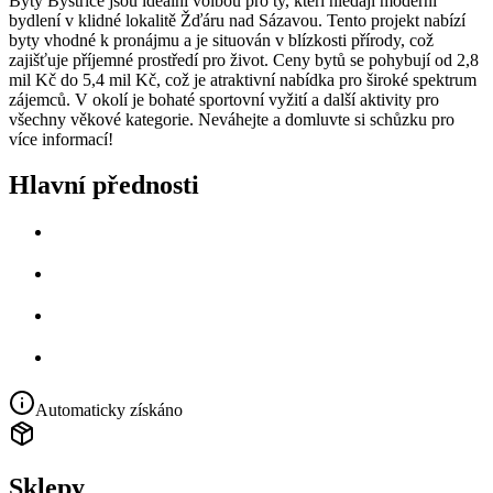
Byty Bystřice jsou ideální volbou pro ty, kteří hledají moderní
bydlení v klidné lokalitě Žďáru nad Sázavou. Tento projekt nabízí
byty vhodné k pronájmu a je situován v blízkosti přírody, což
zajišťuje příjemné prostředí pro život. Ceny bytů se pohybují od 2,8
mil Kč do 5,4 mil Kč, což je atraktivní nabídka pro široké spektrum
zájemců. V okolí je bohaté sportovní vyžití a další aktivity pro
všechny věkové kategorie. Neváhejte a domluvte si schůzku pro
více informací!
Hlavní přednosti
Automaticky získáno
Sklepy