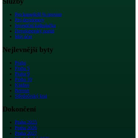
Služby
Pro kupující
0 % provize
Pro developery
Investiční kalkulačka
Developerský portál
Můj účet
Nejlevnější byty
Praha
Praha 5
Praha 9
Praha 10
Kladno
Beroun
Středočeský kraj
Dokončení
Praha 2025
Praha 2026
Praha 2027