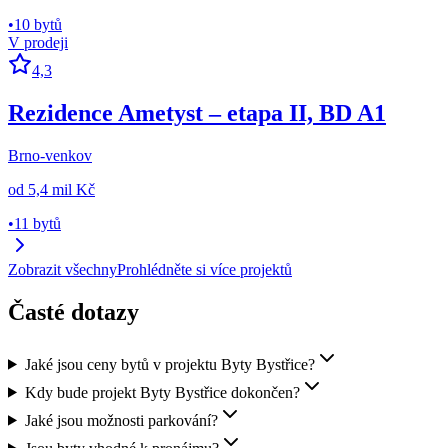
•
10 bytů
V prodeji
4,3
Rezidence Ametyst – etapa II, BD A1
Brno-venkov
od
5,4 mil Kč
•
11 bytů
Zobrazit všechny
Prohlédněte si více projektů
Časté dotazy
Jaké jsou ceny bytů v projektu Byty Bystřice?
Kdy bude projekt Byty Bystřice dokončen?
Jaké jsou možnosti parkování?