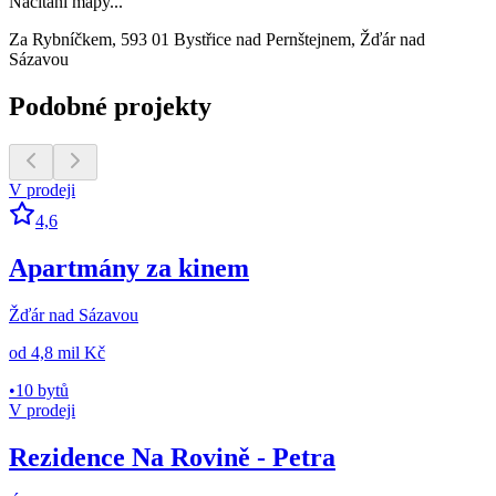
Načítání mapy...
Za Rybníčkem, 593 01 Bystřice nad Pernštejnem, Žďár nad
Sázavou
Podobné projekty
V prodeji
4,6
Apartmány za kinem
Žďár nad Sázavou
od
4,8 mil Kč
•
10 bytů
V prodeji
Rezidence Na Rovině - Petra