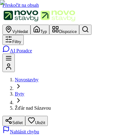
Přeskočit na obsah
Vyhledat
Typ
Dispozice
Filtry
AI Poradce
Novostavby
Byty
Žďár nad Sázavou
Sdílet
Uložit
Nahlásit chybu