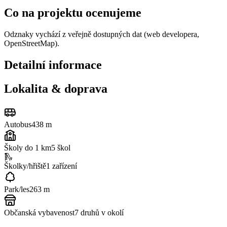
Co na projektu ocenujeme
Odznaky vychází z veřejně dostupných dat (web developera,
OpenStreetMap).
Detailní informace
Lokalita & doprava
Autobus
438 m
Školy do 1 km
5
škol
🛝
Školky/hřiště
1
zařízení
Park/les
263 m
Občanská vybavenost
7
druhů v okolí