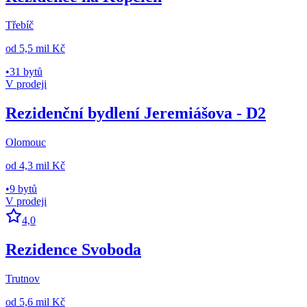
Třebíč
od
5,5 mil Kč
•
31 bytů
V prodeji
Rezidenční bydlení Jeremiášova - D2
Olomouc
od
4,3 mil Kč
•
9 bytů
V prodeji
4,0
Rezidence Svoboda
Trutnov
od
5,6 mil Kč