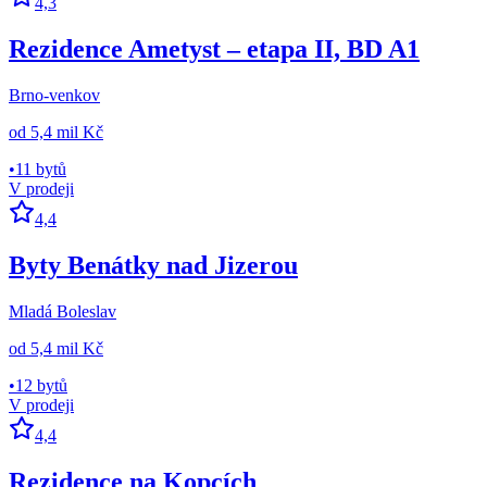
4,3
Rezidence Ametyst – etapa II, BD A1
Brno-venkov
od
5,4 mil Kč
•
11 bytů
V prodeji
4,4
Byty Benátky nad Jizerou
Mladá Boleslav
od
5,4 mil Kč
•
12 bytů
V prodeji
4,4
Rezidence na Kopcích