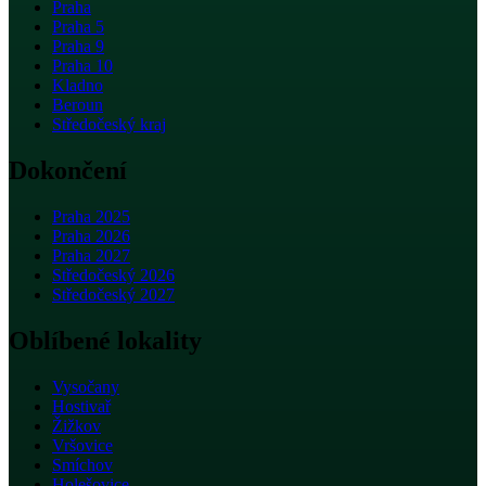
Praha
Praha 5
Praha 9
Praha 10
Kladno
Beroun
Středočeský kraj
Dokončení
Praha 2025
Praha 2026
Praha 2027
Středočeský 2026
Středočeský 2027
Oblíbené lokality
Vysočany
Hostivař
Žižkov
Vršovice
Smíchov
Holešovice