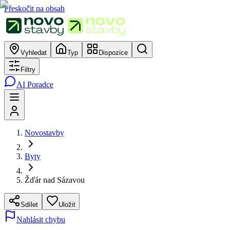
Přeskočit na obsah
Vyhledat
Typ
Dispozice
Filtry
AI Poradce
Novostavby
Byty
Žďár nad Sázavou
Sdílet
Uložit
Nahlásit chybu