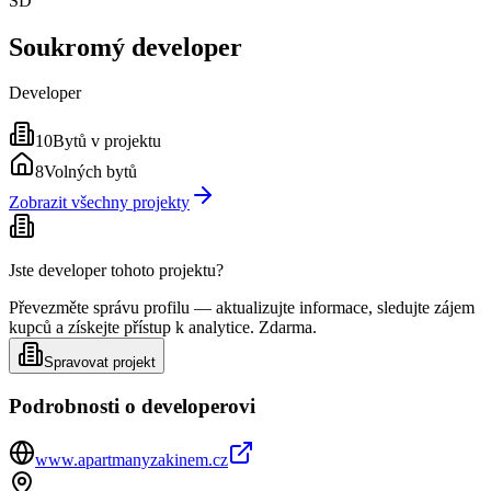
SD
Soukromý developer
Developer
10
Bytů v projektu
8
Volných bytů
Zobrazit všechny projekty
Jste developer tohoto projektu?
Převezměte správu profilu — aktualizujte informace, sledujte zájem
kupců a získejte přístup k analytice. Zdarma.
Spravovat projekt
Podrobnosti o developerovi
www.apartmanyzakinem.cz