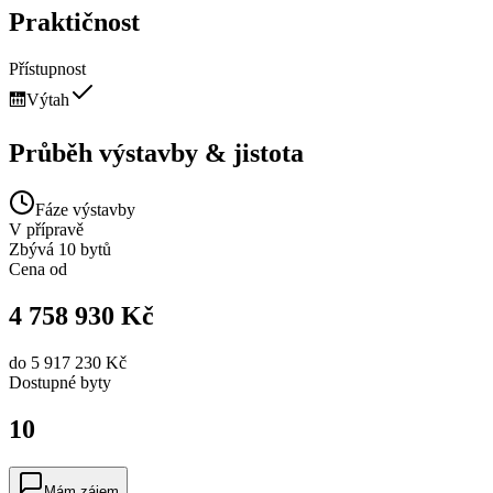
Praktičnost
Přístupnost
🛗
Výtah
Průběh výstavby & jistota
Fáze výstavby
V přípravě
Zbývá 10 bytů
Cena od
4 758 930 Kč
do
5 917 230 Kč
Dostupné
byty
10
Mám zájem