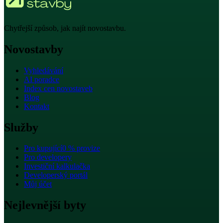
Chytřejší způsob, jak najít novostavbu.
Novostavby
Vyhledávání
AI poradce
Index cen novostaveb
Blog
Kontakt
Služby
Pro kupující
0 % provize
Pro developery
Investiční kalkulačka
Developerský portál
Můj účet
Nejlevnější byty