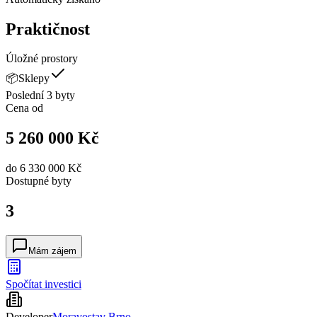
Praktičnost
Úložné prostory
📦
Sklepy
Poslední 3 byty
Cena od
5 260 000 Kč
do
6 330 000 Kč
Dostupné
byty
3
Mám zájem
Spočítat investici
Developer
Moravostav Brno