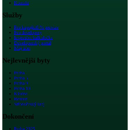
Kontakt
Služby
Pro kupující
0 % provize
Pro developery
Investiční kalkulačka
Developerský portál
Můj účet
Nejlevnější byty
Praha
Praha 5
Praha 9
Praha 10
Kladno
Beroun
Středočeský kraj
Dokončení
Praha 2025