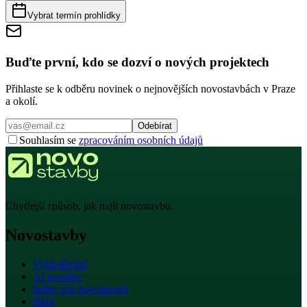
Vybrat termín prohlídky
Buďte první, kdo se dozví o nových projektech
Přihlaste se k odběru novinek o nejnovějších novostavbách v Praze
a okolí.
Odebírat
Souhlasím se
zpracováním osobních údajů
Chytřejší způsob, jak najít novostavbu.
Novostavby
Vyhledávání
AI poradce
Index cen novostaveb
Blog