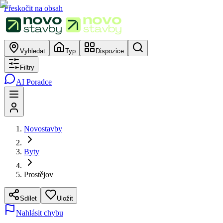
Přeskočit na obsah
Vyhledat
Typ
Dispozice
Filtry
AI Poradce
Novostavby
Byty
Prostějov
Sdílet
Uložit
Nahlásit chybu