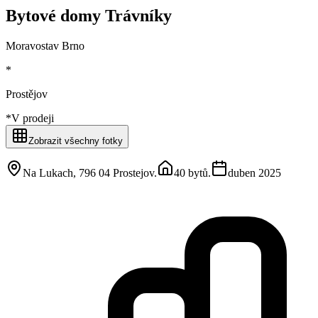
Bytové domy Trávníky
Moravostav Brno
*
Prostějov
*
V prodeji
Zobrazit všechny fotky
Na Lukach, 796 04 Prostejov
.
40 bytů
.
duben 2025