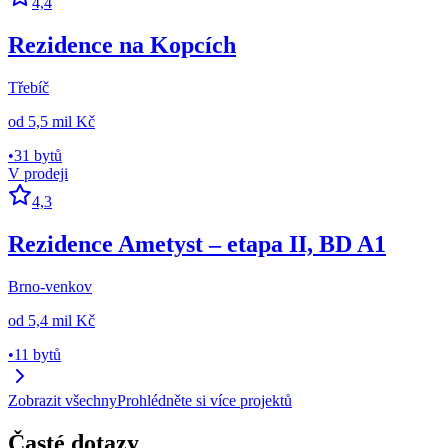
4,4
Rezidence na Kopcích
Třebíč
od
5,5 mil Kč
•
31 bytů
V prodeji
4,3
Rezidence Ametyst – etapa II, BD A1
Brno-venkov
od
5,4 mil Kč
•
11 bytů
Zobrazit všechny
Prohlédněte si více projektů
Časté dotazy