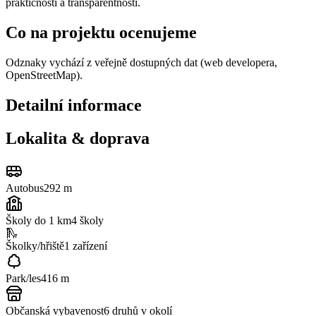
praktičnosti a transparentnosti.
Co na projektu ocenujeme
Odznaky vychází z veřejně dostupných dat (web developera,
OpenStreetMap).
Detailní informace
Lokalita & doprava
Autobus
292 m
Školy do 1 km
4
školy
🛝
Školky/hřiště
1
zařízení
Park/les
416 m
Občanská vybavenost
6
druhů v okolí