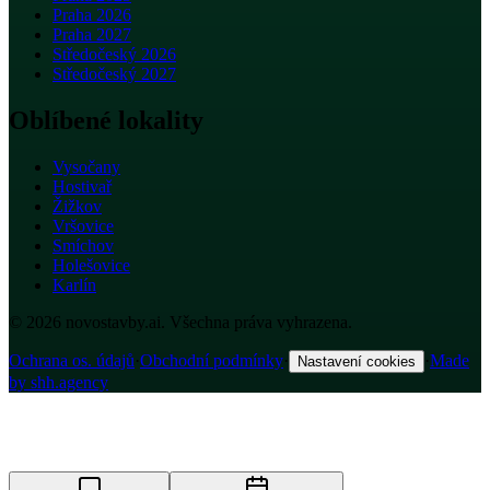
Praha 2026
Praha 2027
Středočeský 2026
Středočeský 2027
Oblíbené lokality
Vysočany
Hostivař
Žižkov
Vršovice
Smíchov
Holešovice
Karlín
© 2026 novostavby.ai. Všechna práva vyhrazena.
Ochrana os. údajů
·
Obchodní podmínky
·
·
Made
Nastavení cookies
by shh.agency