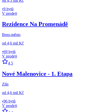
od
4,3 mil Kč
•
9 bytů
V prodeji
Rezidence Na Promenádě
Brno-město
od
4,6 mil Kč
•
69 bytů
V prodeji
4,5
Nové Malenovice - 1. Etapa
Zlín
od
4,6 mil Kč
•
96 bytů
V prodeji