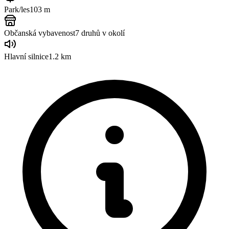
Park/les
103 m
Občanská vybavenost
7
druhů v okolí
Hlavní silnice
1.2 km