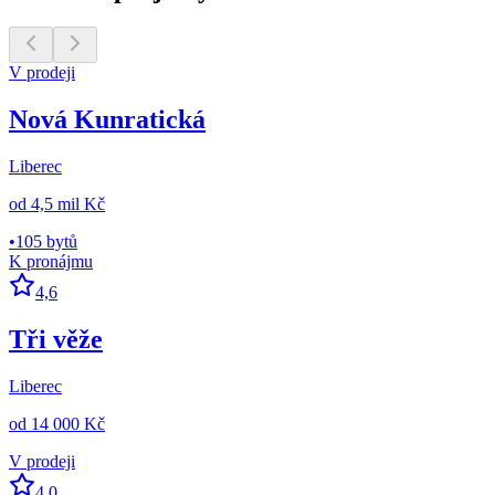
V prodeji
Nová Kunratická
Liberec
od
4,5 mil Kč
•
105 bytů
K pronájmu
4,6
Tři věže
Liberec
od
14 000 Kč
V prodeji
4,0