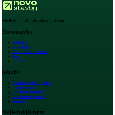
Chytřejší způsob, jak najít novostavbu.
Novostavby
Vyhledávání
AI poradce
Index cen novostaveb
Blog
Kontakt
Služby
Pro kupující
0 % provize
Pro developery
Investiční kalkulačka
Developerský portál
Můj účet
Nejlevnější byty