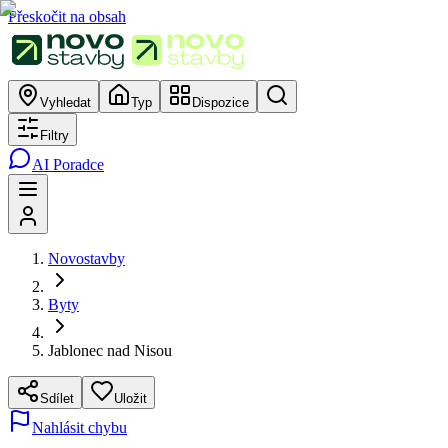
Přeskočit na obsah
Vyhledat
Typ
Dispozice
Filtry
AI Poradce
Novostavby
Byty
Jablonec nad Nisou
Sdílet
Uložit
Nahlásit chybu