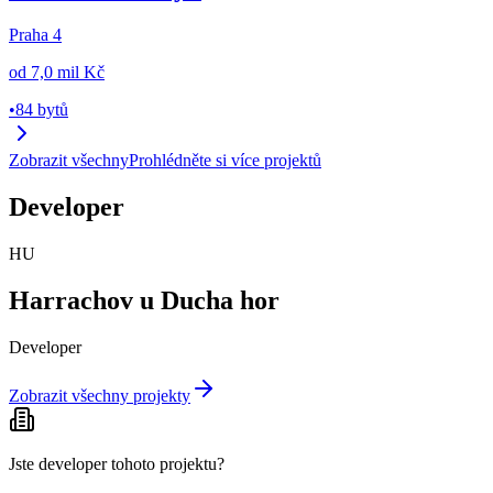
Praha 4
od
7,0 mil Kč
•
84 bytů
Zobrazit všechny
Prohlédněte si více projektů
Developer
HU
Harrachov u Ducha hor
Developer
Zobrazit všechny projekty
Jste developer tohoto projektu?