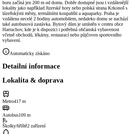
horu začíná jen 200 m od domu. Dobře dostupné jsou i vzdálenější
lokality jako například Jizerské hory nebo polská strana Krkonoš s
lázeňskými městy, termálními koupališti a aquaparky. Praha je
vzdálena necelé 2 hodiny automobilem, nedaleko domu se nachází
také autobusová zastávka. Bytový dům je umístěn v centru obce
Harrachov, kde je k dispozici i potřebná občanská vybavenost
včetně obchodů, lékárny, restaurací nebo půjčoven sportovního
vybavení.
Automaticky získáno
Detailní informace
Lokalita & doprava
Metro
417 m
Autobus
109 m
🛝
Školky/hřiště
2
zařízení