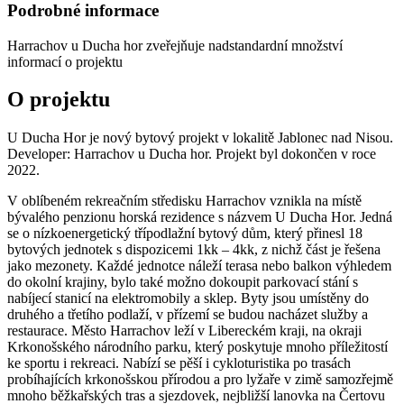
Podrobné informace
Harrachov u Ducha hor
zveřejňuje nadstandardní množství
informací o projektu
O projektu
U Ducha Hor je nový bytový projekt v lokalitě Jablonec nad Nisou.
Developer: Harrachov u Ducha hor. Projekt byl dokončen v roce
2022.
V oblíbeném rekreačním středisku Harrachov vznikla na místě
bývalého penzionu horská rezidence s názvem U Ducha Hor. Jedná
se o nízkoenergetický třípodlažní bytový dům, který přinesl 18
bytových jednotek s dispozicemi 1kk – 4kk, z nichž část je řešena
jako mezonety. Každé jednotce náleží terasa nebo balkon výhledem
do okolní krajiny, bylo také možno dokoupit parkovací stání s
nabíjecí stanicí na elektromobily a sklep. Byty jsou umístěny do
druhého a třetího podlaží, v přízemí se budou nacházet služby a
restaurace. Město Harrachov leží v Libereckém kraji, na okraji
Krkonošského národního parku, který poskytuje mnoho příležitostí
ke sportu i rekreaci. Nabízí se pěší i cykloturistika po trasách
probíhajících krkonošskou přírodou a pro lyžaře v zimě samozřejmě
mnoho běžkařských tras a sjezdovek, nejbližší lanovka na Čertovu