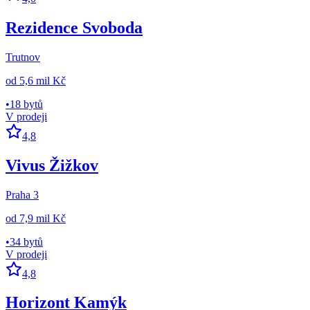
Rezidence Svoboda
Trutnov
od
5,6 mil Kč
•
18 bytů
V prodeji
4,8
Vivus Žižkov
Praha 3
od
7,9 mil Kč
•
34 bytů
V prodeji
4,8
Horizont Kamýk