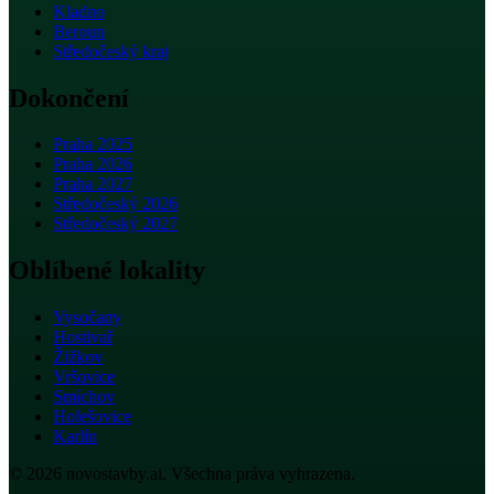
Kladno
Beroun
Středočeský kraj
Dokončení
Praha 2025
Praha 2026
Praha 2027
Středočeský 2026
Středočeský 2027
Oblíbené lokality
Vysočany
Hostivař
Žižkov
Vršovice
Smíchov
Holešovice
Karlín
© 2026 novostavby.ai. Všechna práva vyhrazena.