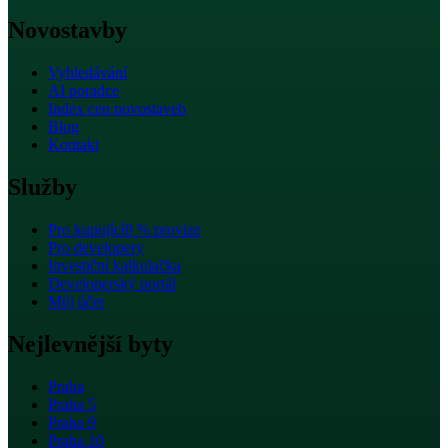
Novostavby
Vyhledávání
AI poradce
Index cen novostaveb
Blog
Kontakt
Služby
Pro kupující
0 % provize
Pro developery
Investiční kalkulačka
Developerský portál
Můj účet
Nejlevnější byty
Praha
Praha 5
Praha 9
Praha 10