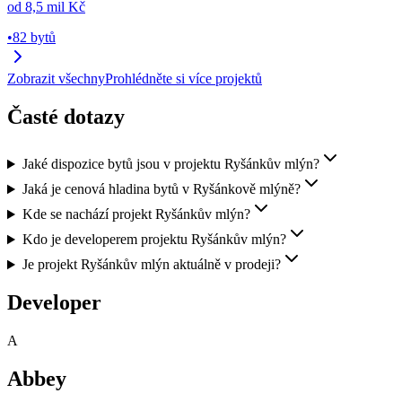
od
8,5 mil Kč
•
82 bytů
Zobrazit všechny
Prohlédněte si více projektů
Časté dotazy
Jaké dispozice bytů jsou v projektu Ryšánkův mlýn?
Jaká je cenová hladina bytů v Ryšánkově mlýně?
Kde se nachází projekt Ryšánkův mlýn?
Kdo je developerem projektu Ryšánkův mlýn?
Je projekt Ryšánkův mlýn aktuálně v prodeji?
Developer
A
Abbey