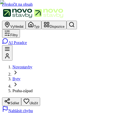
Přeskočit na obsah
Vyhledat
Typ
Dispozice
Filtry
AI Poradce
Novostavby
Byty
Praha-západ
Sdílet
Uložit
Nahlásit chybu