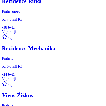
Rezidence Řitka
Praha-západ
od
7,5 mil Kč
•
38 bytů
V prodeji
4,6
Rezidence Mechanika
Praha 3
od
6,6 mil Kč
•
24 bytů
V prodeji
4,8
Vivus Žižkov
Praha 3