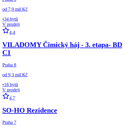
od
7,9 mil Kč
•
34 bytů
V prodeji
4,4
VILADOMY Čimický háj - 3. etapa- BD
C1
Praha 8
od
9,3 mil Kč
•
18 bytů
V prodeji
4,7
SO-HO Rezidence
Praha 7