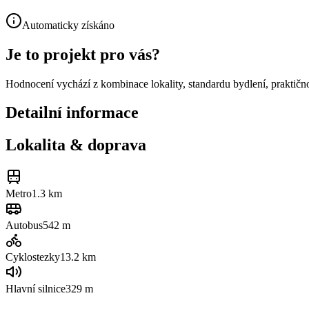
Automaticky získáno
Je to projekt pro vás?
Hodnocení vychází z kombinace lokality, standardu bydlení, praktičnos
Detailní informace
Lokalita & doprava
Metro
1.3 km
Autobus
542 m
Cyklostezky
13.2
km
Hlavní silnice
329 m