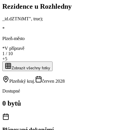
Rezidence u Rozhledny
_id.dZTNiMT", true);
*
Plzeň-město
*
V přípravě
1 /
10
+
5
Zobrazit všechny fotky
Plzeňský kraj
.
červen 2028
Dostupné
0 bytů
Plánované dokončení