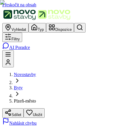
Přeskočit na obsah
Vyhledat
Typ
Dispozice
Filtry
AI Poradce
Novostavby
Byty
Plzeň-město
Sdílet
Uložit
Nahlásit chybu