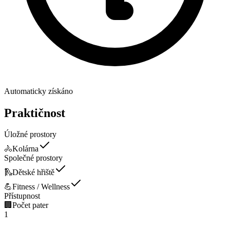
Automaticky získáno
Praktičnost
Úložné prostory
🚴
Kolárna
Společné prostory
🛝
Dětské hřiště
💪
Fitness / Wellness
Přístupnost
🏢
Počet pater
1