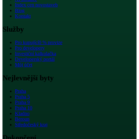
Index cen novostaveb
Blog
Kontakt
Služby
Pro kupující
0 % provize
Pro developery
Investiční kalkulačka
Developerský portál
Můj účet
Nejlevnější byty
Praha
Praha 5
Praha 9
Praha 10
Kladno
Beroun
Středočeský kraj
Dokončení