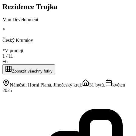
Rezidence Trojka
Man Development
*
Český Krumlov
*
V prodeji
1 /
11
+
6
Zobrazit všechny fotky
Náměstí, Horní Planá, Jihočeský kraj
.
31 bytů
.
květen
2025