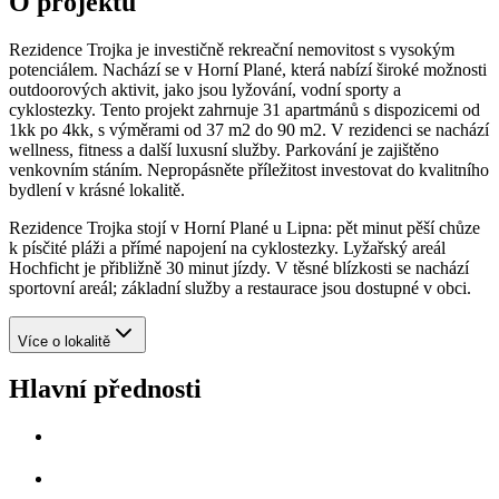
O projektu
Rezidence Trojka je investičně rekreační nemovitost s vysokým
potenciálem. Nachází se v Horní Plané, která nabízí široké možnosti
outdoorových aktivit, jako jsou lyžování, vodní sporty a
cyklostezky. Tento projekt zahrnuje 31 apartmánů s dispozicemi od
1kk po 4kk, s výměrami od 37 m2 do 90 m2. V rezidenci se nachází
wellness, fitness a další luxusní služby. Parkování je zajištěno
venkovním stáním. Nepropásněte příležitost investovat do kvalitního
bydlení v krásné lokalitě.
Rezidence Trojka stojí v Horní Plané u Lipna: pět minut pěší chůze
k písčité pláži a přímé napojení na cyklostezky. Lyžařský areál
Hochficht je přibližně 30 minut jízdy. V těsné blízkosti se nachází
sportovní areál; základní služby a restaurace jsou dostupné v obci.
Více o lokalitě
Hlavní přednosti