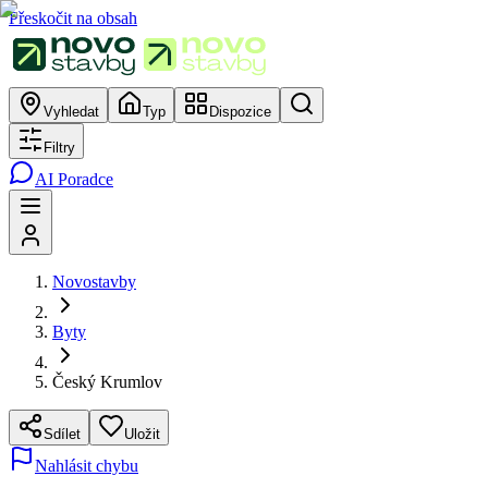
Přeskočit na obsah
Vyhledat
Typ
Dispozice
Filtry
AI Poradce
Novostavby
Byty
Český Krumlov
Sdílet
Uložit
Nahlásit chybu