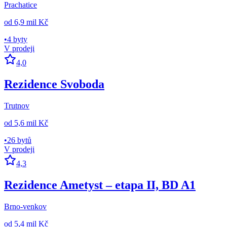
Prachatice
od
6,9 mil Kč
•
4 byty
V prodeji
4,0
Rezidence Svoboda
Trutnov
od
5,6 mil Kč
•
26 bytů
V prodeji
4,3
Rezidence Ametyst – etapa II, BD A1
Brno-venkov
od
5,4 mil Kč