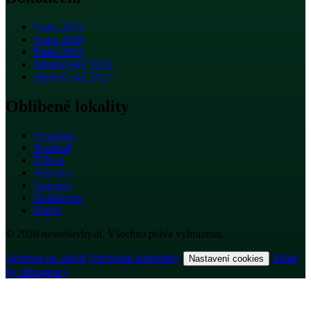
Praha 2025
Praha 2026
Praha 2027
Středočeský 2026
Středočeský 2027
Oblíbené lokality
Vysočany
Hostivař
Žižkov
Vršovice
Smíchov
Holešovice
Karlín
© 2026 novostavby.ai. Všechna práva vyhrazena.
Ochrana os. údajů
·
Obchodní podmínky
·
·
Made
Nastavení cookies
by shh.agency