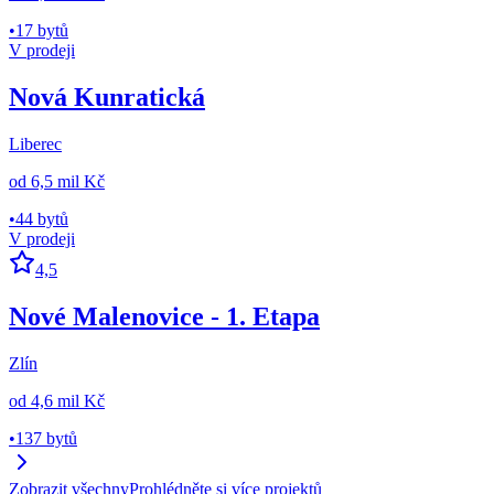
•
17 bytů
V prodeji
Nová Kunratická
Liberec
od
6,5 mil Kč
•
44 bytů
V prodeji
4,5
Nové Malenovice - 1. Etapa
Zlín
od
4,6 mil Kč
•
137 bytů
Zobrazit všechny
Prohlédněte si více projektů