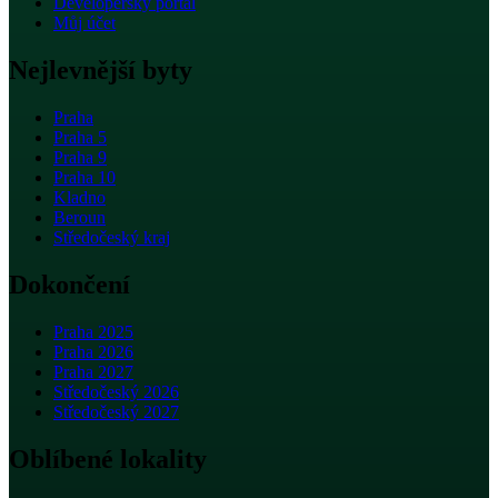
Developerský portál
Můj účet
Nejlevnější byty
Praha
Praha 5
Praha 9
Praha 10
Kladno
Beroun
Středočeský kraj
Dokončení
Praha 2025
Praha 2026
Praha 2027
Středočeský 2026
Středočeský 2027
Oblíbené lokality