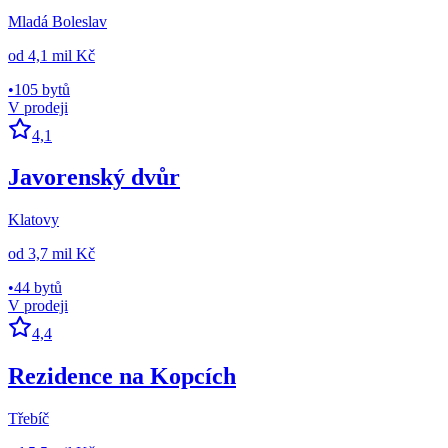
Mladá Boleslav
od
4,1 mil Kč
•
105 bytů
V prodeji
4,1
Javorenský dvůr
Klatovy
od
3,7 mil Kč
•
44 bytů
V prodeji
4,4
Rezidence na Kopcích
Třebíč