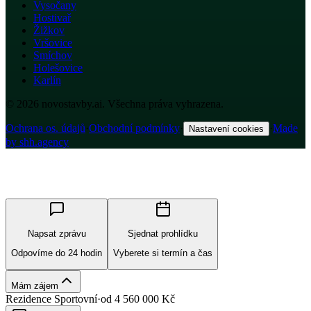
Vysočany
Hostivař
Žižkov
Vršovice
Smíchov
Holešovice
Karlín
© 2026 novostavby.ai. Všechna práva vyhrazena.
Ochrana os. údajů
·
Obchodní podmínky
·
·
Made
Nastavení cookies
by shh.agency
Napsat zprávu
Sjednat prohlídku
Odpovíme do 24 hodin
Vyberete si termín a čas
Mám zájem
Rezidence Sportovní
·
od
4 560 000
Kč