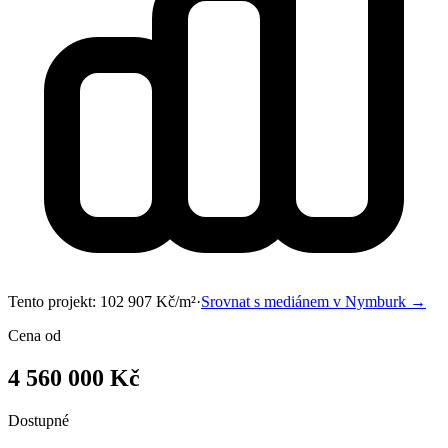
Tento projekt:
102 907
Kč/m²
·
Srovnat s mediánem v
Nymburk
→
Cena od
4 560 000 Kč
Dostupné