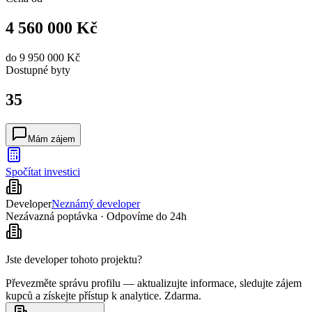
4 560 000 Kč
do
9 950 000 Kč
Dostupné
byty
35
Mám zájem
Spočítat investici
Developer
Neznámý developer
Nezávazná poptávka · Odpovíme do 24h
Jste developer tohoto projektu?
Převezměte správu profilu — aktualizujte informace, sledujte zájem
kupců a získejte přístup k analytice. Zdarma.