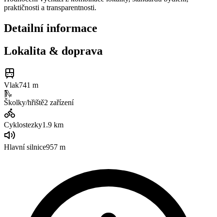
praktičnosti a transparentnosti.
Detailní informace
Lokalita & doprava
Vlak
741 m
🛝
Školky/hřiště
2
zařízení
Cyklostezky
1.9
km
Hlavní silnice
957 m