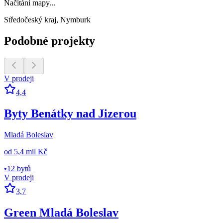
Načítání mapy...
Středočeský kraj, Nymburk
Podobné projekty
V prodeji
4,4
Byty Benátky nad Jizerou
Mladá Boleslav
od
5,4 mil Kč
•
12 bytů
V prodeji
3,7
Green Mladá Boleslav