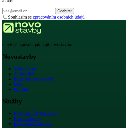
a okolí.
Odebírat
Souhlasím se
zpracováním osobních údajů
Chytřejší způsob, jak najít novostavbu.
Novostavby
Vyhledávání
AI poradce
Index cen novostaveb
Blog
Kontakt
Služby
Pro kupující
0 % provize
Pro developery
Investiční kalkulačka