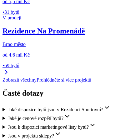
od
5,5 mil Kč
•
31 bytů
V prodeji
Rezidence Na Promenádě
Brno-město
od
4,6 mil Kč
•
69 bytů
Zobrazit všechny
Prohlédněte si více projektů
Časté dotazy
Jaké dispozice bytů jsou v Rezidenci Sportovní?
Jaké je cenové rozpětí bytů?
Jsou k dispozici marketingové listy bytů?
Jsou v projektu sklepy?