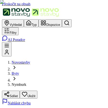
Přeskočit na obsah
Vyhledat
Typ
Dispozice
Filtry
AI Poradce
Novostavby
Byty
Nymburk
Sdílet
Uložit
Nahlásit chybu