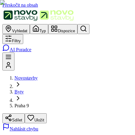
Přeskočit na obsah
Vyhledat
Typ
Dispozice
Filtry
AI Poradce
Novostavby
Byty
Praha 9
Sdílet
Uložit
Nahlásit chybu