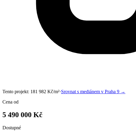
Tento projekt:
181 982
Kč/m²
·
Srovnat s mediánem v
Praha 9
→
Cena od
5 490 000 Kč
Dostupné