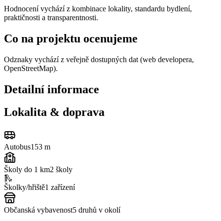
Hodnocení vychází z kombinace lokality, standardu bydlení,
praktičnosti a transparentnosti.
Co na projektu ocenujeme
Odznaky vychází z veřejně dostupných dat (web developera,
OpenStreetMap).
Detailní informace
Lokalita & doprava
Autobus
153 m
Školy do 1 km
2
školy
🛝
Školky/hřiště
1
zařízení
Občanská vybavenost
5
druhů v okolí