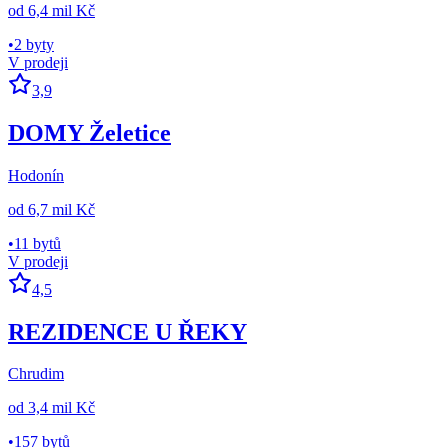
od
6,4 mil Kč
•
2 byty
V prodeji
3,9
DOMY Želetice
Hodonín
od
6,7 mil Kč
•
11 bytů
V prodeji
4,5
REZIDENCE U ŘEKY
Chrudim
od
3,4 mil Kč
•
157 bytů