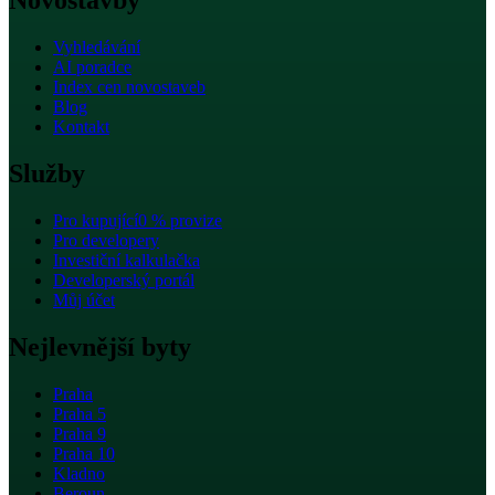
Novostavby
Vyhledávání
AI poradce
Index cen novostaveb
Blog
Kontakt
Služby
Pro kupující
0 % provize
Pro developery
Investiční kalkulačka
Developerský portál
Můj účet
Nejlevnější byty
Praha
Praha 5
Praha 9
Praha 10
Kladno
Beroun