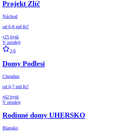
Projekt Zlíč
Náchod
od
6,8 mil Kč
•
25 bytů
V prodeji
3,6
Domy Podlesí
Chrudim
od
6,7 mil Kč
•
62 bytů
V prodeji
Rodinné domy UHERSKO
Blansko