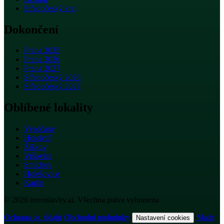
Středočeský kraj
Dokončení
Praha 2025
Praha 2026
Praha 2027
Středočeský 2026
Středočeský 2027
Oblíbené lokality
Vysočany
Hostivař
Žižkov
Vršovice
Smíchov
Holešovice
Karlín
© 2026 novostavby.ai. Všechna práva vyhrazena.
Ochrana os. údajů
·
Obchodní podmínky
·
·
Made
Nastavení cookies