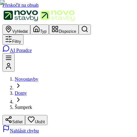
Přeskočit na obsah
Vyhledat
Typ
Dispozice
Filtry
AI Poradce
Novostavby
Domy
Šumperk
Sdílet
Uložit
Nahlásit chybu