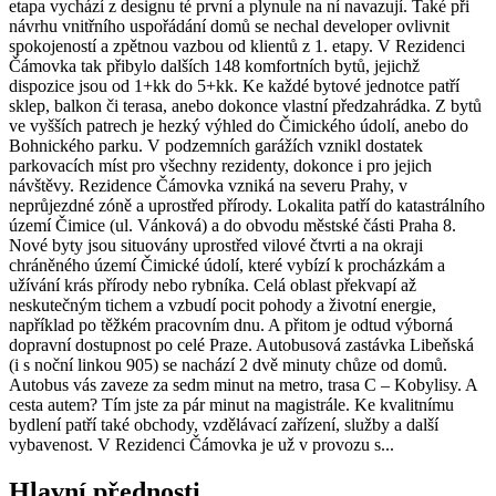
etapa vychází z designu té první a plynule na ní navazují. Také při
návrhu vnitřního uspořádání domů se nechal developer ovlivnit
spokojeností a zpětnou vazbou od klientů z 1. etapy. V Rezidenci
Čámovka tak přibylo dalších 148 komfortních bytů, jejichž
dispozice jsou od 1+kk do 5+kk. Ke každé bytové jednotce patří
sklep, balkon či terasa, anebo dokonce vlastní předzahrádka. Z bytů
ve vyšších patrech je hezký výhled do Čimického údolí, anebo do
Bohnického parku. V podzemních garážích vznikl dostatek
parkovacích míst pro všechny rezidenty, dokonce i pro jejich
návštěvy. Rezidence Čámovka vzniká na severu Prahy, v
neprůjezdné zóně a uprostřed přírody. Lokalita patří do katastrálního
území Čimice (ul. Vánková) a do obvodu městské části Praha 8.
Nové byty jsou situovány uprostřed vilové čtvrti a na okraji
chráněného území Čimické údolí, které vybízí k procházkám a
užívání krás přírody nebo rybníka. Celá oblast překvapí až
neskutečným tichem a vzbudí pocit pohody a životní energie,
například po těžkém pracovním dnu. A přitom je odtud výborná
dopravní dostupnost po celé Praze. Autobusová zastávka Libeňská
(i s noční linkou 905) se nachází 2 dvě minuty chůze od domů.
Autobus vás zaveze za sedm minut na metro, trasa C – Kobylisy. A
cesta autem? Tím jste za pár minut na magistrále. Ke kvalitnímu
bydlení patří také obchody, vzdělávací zařízení, služby a další
vybavenost. V Rezidenci Čámovka je už v provozu s...
Hlavní přednosti