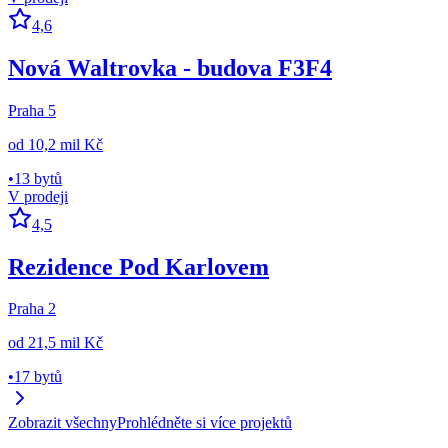
4,6
Nová Waltrovka - budova F3F4
Praha 5
od
10,2 mil Kč
•
13 bytů
V prodeji
4,5
Rezidence Pod Karlovem
Praha 2
od
21,5 mil Kč
•
17 bytů
Zobrazit všechny
Prohlédněte si více projektů