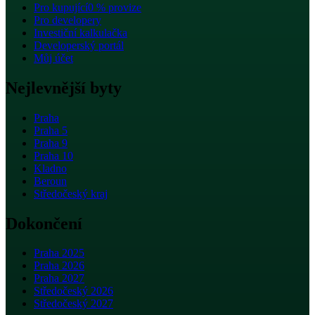
Pro kupující
0 % provize
Pro developery
Investiční kalkulačka
Developerský portál
Můj účet
Nejlevnější byty
Praha
Praha 5
Praha 9
Praha 10
Kladno
Beroun
Středočeský kraj
Dokončení
Praha 2025
Praha 2026
Praha 2027
Středočeský 2026
Středočeský 2027