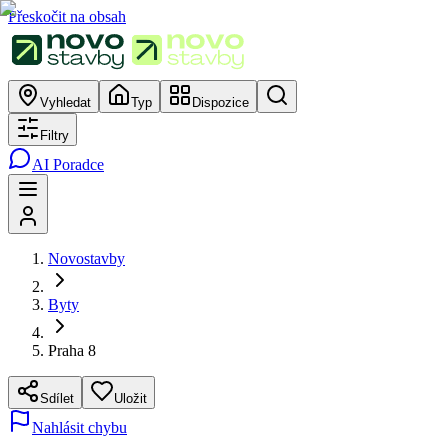
Přeskočit na obsah
Vyhledat
Typ
Dispozice
Filtry
AI Poradce
Novostavby
Byty
Praha 8
Sdílet
Uložit
Nahlásit chybu