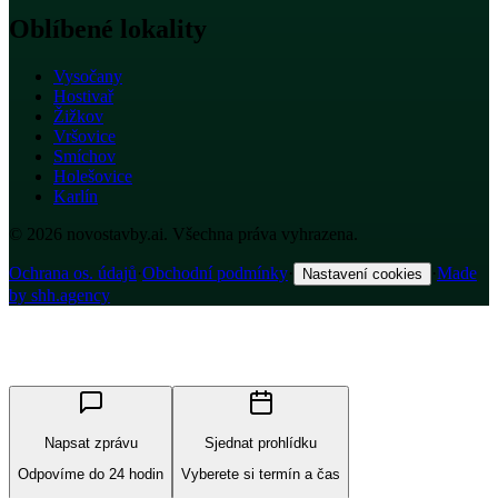
Oblíbené lokality
Vysočany
Hostivař
Žižkov
Vršovice
Smíchov
Holešovice
Karlín
© 2026 novostavby.ai. Všechna práva vyhrazena.
Ochrana os. údajů
·
Obchodní podmínky
·
·
Made
Nastavení cookies
by shh.agency
Napsat zprávu
Sjednat prohlídku
Odpovíme do 24 hodin
Vyberete si termín a čas