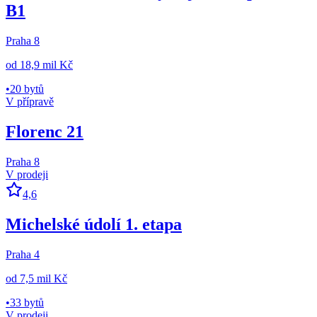
B1
Praha 8
od
18,9 mil Kč
•
20 bytů
V přípravě
Florenc 21
Praha 8
V prodeji
4,6
Michelské údolí 1. etapa
Praha 4
od
7,5 mil Kč
•
33 bytů
V prodeji