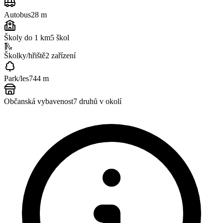
Autobus
28 m
Školy do 1 km
5
škol
🛝
Školky/hřiště
2
zařízení
Park/les
744 m
Občanská vybavenost
7
druhů v okolí