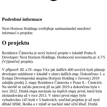
Podrobné informace
Next Horizon Holdings
zveřejňuje nadstandardní množství
informací o projektu
O projektu
Rezidence Čámovka je nový bytový projekt v lokalitě Praha 8.
Developer: Next Horizon Holdings. Hodnocení novostavby.ai: 4.7/5
(Výjimečný projekt).
V přípravě: III. a IV. etapa Více jak dalších 400 nových bytů plánuje
developer nabídnout v lokalitě v rámci dalších etap. Dokončeno: I. a
II.etapa Developerská skupina Horizon Holding v červenci 2019
zahájila prodej 2. etapy Rezidence Čámovka v Praze 8 – Čimicích.
Na stavbě se začalo pracovat již na jaře 2019 a dokončena byla v
roce 2022. Druhá etapa navázala na úspěch etapy první, která byla
zkolaudována už v roce 2013. V rámci první etapy bylo
vybudováno 145 bytů v 5 budovách, součástí projektu je už nyní
dětské hřiště, školka a v místě se nachází také oční lékař. Druhá