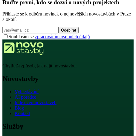
Buďte první, kdo se dozví o nových projektech
Přihlaste se k odběru novinek o nejnovějších novostavbách v Praze
a okolí.
Odebírat
Souhlasím se
zpracováním osobních údajů
Chytřejší způsob, jak najít novostavbu.
Novostavby
Vyhledávání
AI poradce
Index cen novostaveb
Blog
Kontakt
Služby