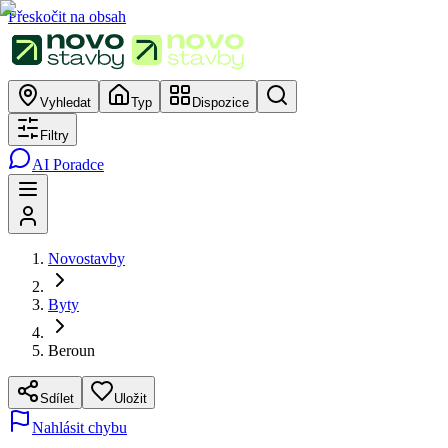
Přeskočit na obsah
Vyhledat
Typ
Dispozice
Filtry
AI Poradce
Novostavby
Byty
Beroun
Sdílet
Uložit
Nahlásit chybu