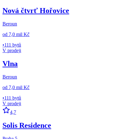
Nová čtvrť Hořovice
Beroun
od
7,0 mil Kč
•
111 bytů
V prodeji
Vlna
Beroun
od
7,0 mil Kč
•
111 bytů
V prodeji
4,7
Solis Residence
Praha 5