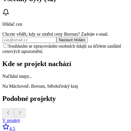
Hlídač cen
Chcete vědět, kdy se změní ceny
Beroun
? Zadejte e‑mail.
Nastavit hlídání
Souhlasím se zpracováním osobních údajů za účelem zasílání
cenových upozornění.
Kde se projekt nachází
Načítání mapy...
Na Máchovně, Beroun, Středočeský kraj
Podobné projekty
V prodeji
4,5