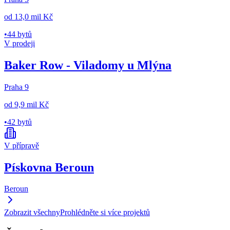
od
13,0 mil Kč
•
44 bytů
V prodeji
Baker Row - Viladomy u Mlýna
Praha 9
od
9,9 mil Kč
•
42 bytů
V přípravě
Pískovna Beroun
Beroun
Zobrazit všechny
Prohlédněte si více projektů