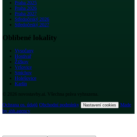
Praha 2025
Praha 2026
Praha 2027
Středočeský 2026
Středočeský 2027
Oblíbené lokality
Vysočany
Hostivař
Žižkov
Vršovice
Smíchov
Holešovice
Karlín
© 2026 novostavby.ai. Všechna práva vyhrazena.
Ochrana os. údajů
·
Obchodní podmínky
·
·
Made
Nastavení cookies
by shh.agency