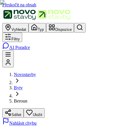
Přeskočit na obsah
Vyhledat
Typ
Dispozice
Filtry
AI Poradce
Novostavby
Byty
Beroun
Sdílet
Uložit
Nahlásit chybu