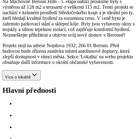
Na Máchovně Beroun Hills - 5. etapa nabízí prostorné byty s
výměrou až 128 m2 a terasami o velikosti 115 m2. Tento projekt se
nachází v krásném prostředí Středočeského kraje a je ideální pro ty,
kteří hledají kvalitní bydlení za rozumnou cenu. V ceně bytu je
zahrnuto parkovací stání a sklepní kóje. Byty jsou vybaveny okny s
trojskly a silnou tepelnou izolací, což zajišťuje komfortní bydlení.
Nezmeškejte příležitost a objevte svůj nový domov v Berouně!
Projekt stojí na adrese Nepilova 1932, 266 01 Beroun. Před
budovou bude zřízena zastávka místní autobusové dopravy, která
zlepší dostupnost v rámci města. Sekce 'Lokalita' na webu projektu
obsahuje další informace o okolní občanské vybavenosti.
Více o lokalitě
Hlavní přednosti