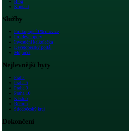
Blog
Kontakt
Služby
Pro kupující
0 % provize
Pro developery
Investiční kalkulačka
Developerský portál
Můj účet
Nejlevnější byty
Praha
Praha 5
Praha 9
Praha 10
Kladno
Beroun
Středočeský kraj
Dokončení