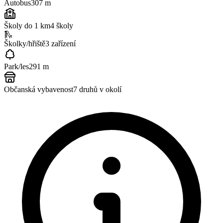
Autobus
307 m
Školy do 1 km
4
školy
🛝
Školky/hřiště
3
zařízení
Park/les
291 m
Občanská vybavenost
7
druhů v okolí