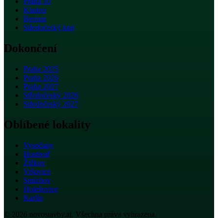
Praha 10
Kladno
Beroun
Středočeský kraj
Dokončení
Praha 2025
Praha 2026
Praha 2027
Středočeský 2026
Středočeský 2027
Oblíbené lokality
Vysočany
Hostivař
Žižkov
Vršovice
Smíchov
Holešovice
Karlín
© 2026 novostavby.ai. Všechna práva vyhrazena.