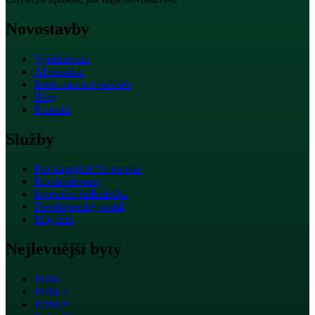
Novostavby
Vyhledávání
AI poradce
Index cen novostaveb
Blog
Kontakt
Služby
Pro kupující
0 % provize
Pro developery
Investiční kalkulačka
Developerský portál
Můj účet
Nejlevnější byty
Praha
Praha 5
Praha 9