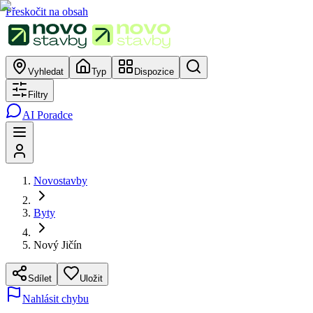
Přeskočit na obsah
Vyhledat
Typ
Dispozice
Filtry
AI Poradce
Novostavby
Byty
Nový Jičín
Sdílet
Uložit
Nahlásit chybu