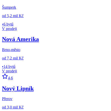
Šumperk
od
5,2 mil Kč
•
6 bytů
V prodeji
Nová Amerika
Brno-město
od
7,2 mil Kč
•
14 bytů
V prodeji
4,6
Nový Lipník
Přerov
od
3,0 mil Kč