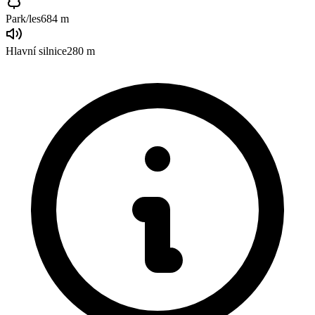
Park/les
684 m
Hlavní silnice
280 m