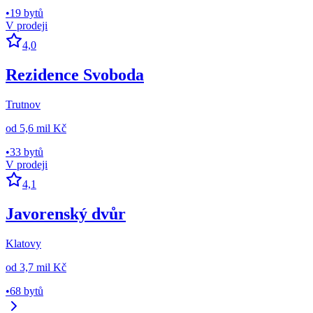
•
19 bytů
V prodeji
4,0
Rezidence Svoboda
Trutnov
od
5,6 mil Kč
•
33 bytů
V prodeji
4,1
Javorenský dvůr
Klatovy
od
3,7 mil Kč
•
68 bytů