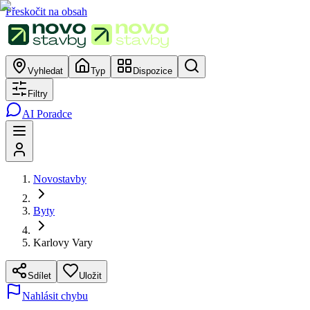
Přeskočit na obsah
Vyhledat
Typ
Dispozice
Filtry
AI Poradce
Novostavby
Byty
Karlovy Vary
Sdílet
Uložit
Nahlásit chybu