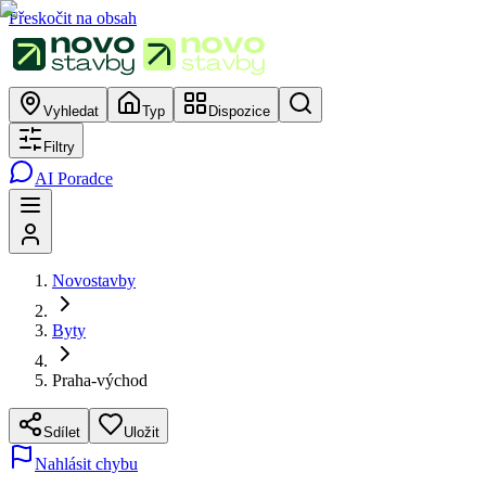
Přeskočit na obsah
Vyhledat
Typ
Dispozice
Filtry
AI Poradce
Novostavby
Byty
Praha-východ
Sdílet
Uložit
Nahlásit chybu