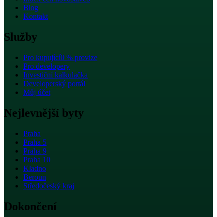
Blog
Kontakt
Služby
Pro kupující
0 % provize
Pro developery
Investiční kalkulačka
Developerský portál
Můj účet
Nejlevnější byty
Praha
Praha 5
Praha 9
Praha 10
Kladno
Beroun
Středočeský kraj
Dokončení