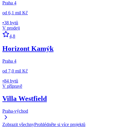
Praha 4
od
6,1 mil Kč
•
38 bytů
V prodeji
4,8
Horizont Kamýk
Praha 4
od
7,0 mil Kč
•
84 bytů
V přípravě
Villa Westfield
Praha-východ
Zobrazit všechny
Prohlédněte si více projektů