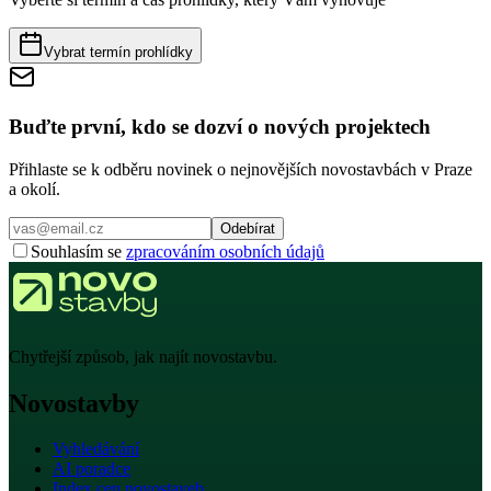
Vybrat termín prohlídky
Buďte první, kdo se dozví o nových projektech
Přihlaste se k odběru novinek o nejnovějších novostavbách v Praze
a okolí.
Odebírat
Souhlasím se
zpracováním osobních údajů
Chytřejší způsob, jak najít novostavbu.
Novostavby
Vyhledávání
AI poradce
Index cen novostaveb