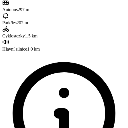
Autobus
297 m
Park/les
202 m
Cyklostezky
1.5
km
Hlavní silnice
1.0 km