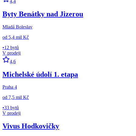
4,4
Byty Benátky nad Jizerou
Mladá Boleslav
od
5,4 mil Kč
•
12 bytů
V prodeji
4,6
Michelské údolí 1. etapa
Praha 4
od
7,5 mil Kč
•
33 bytů
V prodeji
Vivus Hodkovičky