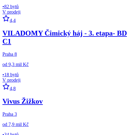
•
82 bytů
V prodeji
4,4
VILADOMY Čimický háj - 3. etapa- BD
C1
Praha 8
od
9,3 mil Kč
•
18 bytů
V prodeji
4,8
Vivus Žižkov
Praha 3
od
7,9 mil Kč
•
34 bytů