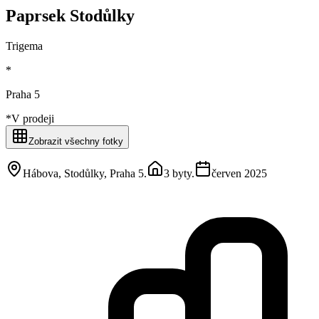
Paprsek Stodůlky
Trigema
*
Praha 5
*
V prodeji
Zobrazit všechny fotky
Hábova, Stodůlky, Praha 5
.
3 byty
.
červen 2025