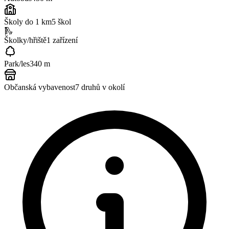
Školy do 1 km
5
škol
🛝
Školky/hřiště
1
zařízení
Park/les
340 m
Občanská vybavenost
7
druhů v okolí