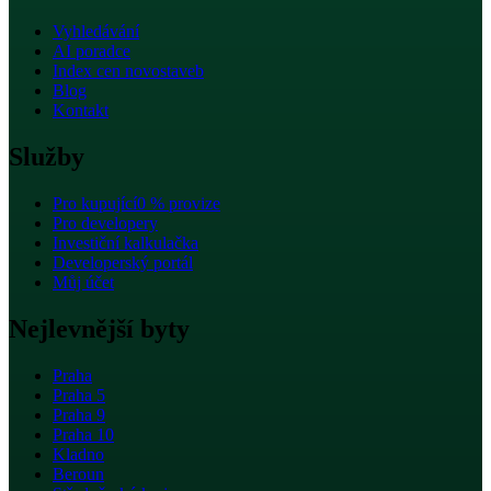
Vyhledávání
AI poradce
Index cen novostaveb
Blog
Kontakt
Služby
Pro kupující
0 % provize
Pro developery
Investiční kalkulačka
Developerský portál
Můj účet
Nejlevnější byty
Praha
Praha 5
Praha 9
Praha 10
Kladno
Beroun