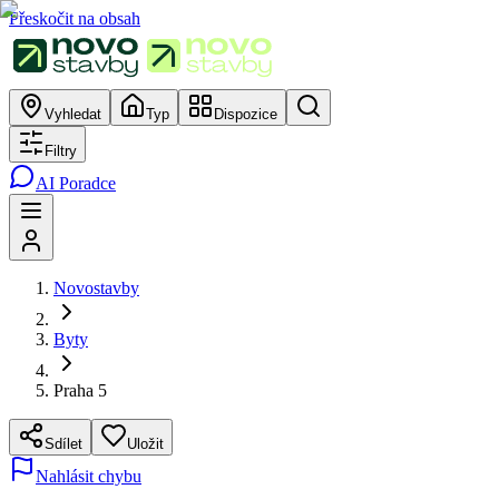
Přeskočit na obsah
Vyhledat
Typ
Dispozice
Filtry
AI Poradce
Novostavby
Byty
Praha 5
Sdílet
Uložit
Nahlásit chybu