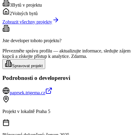
3
Bytů v projektu
2
Volných bytů
Zobrazit všechny projekty
Jste developer tohoto projektu?
Převezměte správu profilu — aktualizujte informace, sledujte zájem
kupců a získejte přístup k analytice. Zdarma.
Spravovat projekt
Podrobnosti o developerovi
paprsek.trigema.cz
Projekt v lokalitě
Praha 5
Plánované dokončení:
červen 2025