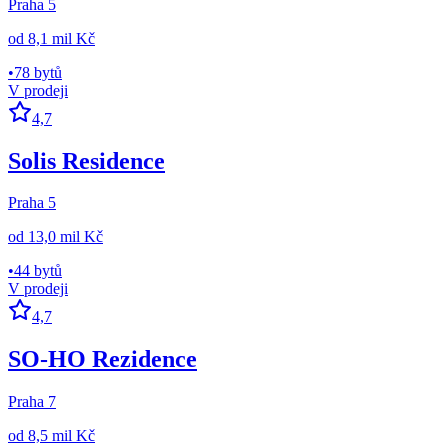
Praha 5
od
8,1 mil Kč
•
78 bytů
V prodeji
4,7
Solis Residence
Praha 5
od
13,0 mil Kč
•
44 bytů
V prodeji
4,7
SO-HO Rezidence
Praha 7
od
8,5 mil Kč