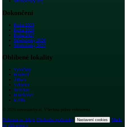
Středočeský kraj
Dokončení
Praha 2025
Praha 2026
Praha 2027
Středočeský 2026
Středočeský 2027
Oblíbené lokality
Vysočany
Hostivař
Žižkov
Vršovice
Smíchov
Holešovice
Karlín
© 2026 novostavby.ai. Všechna práva vyhrazena.
Ochrana os. údajů
·
Obchodní podmínky
·
·
Made
Nastavení cookies
by shh.agency