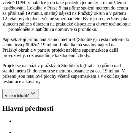
včetně DPH; v nabídce jsou také poslední jednotky k okamžitému
nastěhování. Lokalita v Praze 5 má přímé spojení metrem do centra
za přibližně 19 minut, snadný nájezd na Pražský okruh a v parteru
12 retailových ploch včetně supermarketu. Byty jsou navrženy jako
sluncem zalité s důrazem na praktické dispozice a chytré technologie
— prohlédněte si nabídku a domluvte si prohlídku.
Paprsek stojí přímo nad stanicí metra B (Stodůlky); cesta metrem do
centra trvá přibližně 19 minut. Lokalita má snadný nájezd na
Pražský okruh a v parteru projekt nabídne supermarket a další
provozovny, což usnadňuje každodenní chody.
Projekt se nachází v pražských Stodůlkách (Praha 5) přímo nad
stanicí metra B; do centra se metrem dostanete za cca 19 minut. V
přízemí jsou retailové plochy včetně supermarketu a v okolí najdete
restaurace a kavárny.
Více o lokalitě
Hlavní přednosti