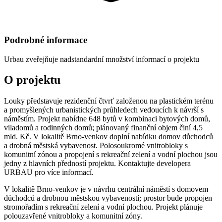
Podrobné informace
Urbau
zveřejňuje nadstandardní množství informací o projektu
O projektu
Louky představuje rezidenční čtvrť založenou na plastickém terénu
a promyšlených urbanistických průhledech vedoucích k návrší s
náměstím. Projekt nabídne 648 bytů v kombinaci bytových domů,
viladomů a rodinných domů; plánovaný finanční objem činí 4,5
mld. Kč. V lokalitě Brno‑venkov doplní nabídku domov důchodců
a drobná městská vybavenost. Polosoukromé vnitrobloky s
komunitní zónou a propojení s rekreační zelení a vodní plochou jsou
jedny z hlavních předností projektu. Kontaktujte developera
URBAU pro více informací.
V lokalitě Brno‑venkov je v návrhu centrální náměstí s domovem
důchodců a drobnou městskou vybaveností; prostor bude propojen
stromořadím s rekreační zelení a vodní plochou. Projekt plánuje
polouzavřené vnitrobloky a komunitní zóny.