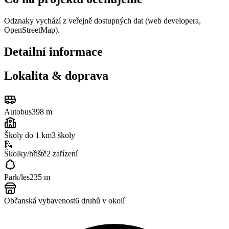
Odznaky vychází z veřejně dostupných dat (web developera,
OpenStreetMap).
Detailní informace
Lokalita & doprava
Autobus
398 m
Školy do 1 km
3
školy
🛝
Školky/hřiště
2
zařízení
Park/les
235 m
Občanská vybavenost
6
druhů v okolí