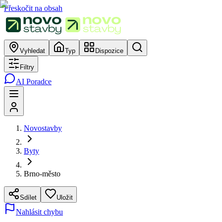
Přeskočit na obsah
Vyhledat
Typ
Dispozice
Filtry
AI Poradce
Novostavby
Byty
Brno-město
Sdílet
Uložit
Nahlásit chybu