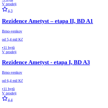
V prodeji
4,3
Rezidence Ametyst – etapa II, BD A1
Brno-venkov
od
5,4 mil Kč
•
11 bytů
V prodeji
Rezidence Ametyst - etapa I, BD A3
Brno-venkov
od
6,4 mil Kč
•
11 bytů
V prodeji
4,4