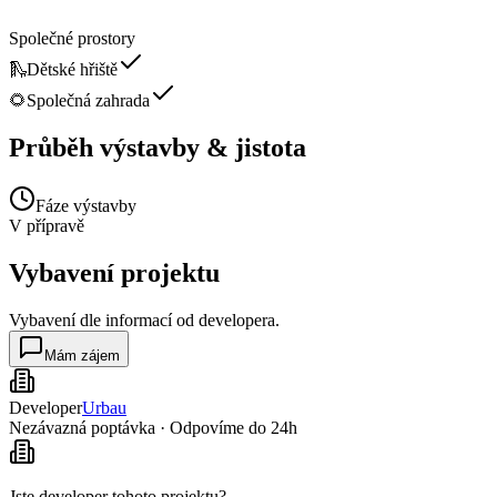
Společné prostory
🛝
Dětské hřiště
🌻
Společná zahrada
Průběh výstavby & jistota
Fáze výstavby
V přípravě
Vybavení projektu
Vybavení dle informací od developera.
Mám zájem
Developer
Urbau
Nezávazná poptávka · Odpovíme do 24h
Jste developer tohoto projektu?