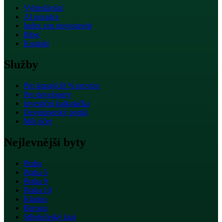
Vyhledávání
AI poradce
Index cen novostaveb
Blog
Kontakt
Služby
Pro kupující
0 % provize
Pro developery
Investiční kalkulačka
Developerský portál
Můj účet
Nejlevnější byty
Praha
Praha 5
Praha 9
Praha 10
Kladno
Beroun
Středočeský kraj