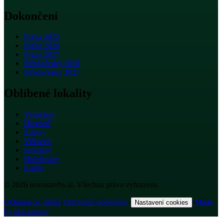
Dokončení
Praha 2025
Praha 2026
Praha 2027
Středočeský 2026
Středočeský 2027
Oblíbené lokality
Vysočany
Hostivař
Žižkov
Vršovice
Smíchov
Holešovice
Karlín
© 2026 novostavby.ai. Všechna práva vyhrazena.
Ochrana os. údajů
·
Obchodní podmínky
·
·
Made
Nastavení cookies
by shh.agency