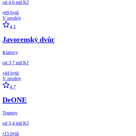
od
4,6 mil Kč
•
69 bytů
V prodeji
4,1
Javorenský dvůr
Klatovy
od
3,7 mil Kč
•
44 bytů
V prodeji
4,7
DeONE
Trutnov
od
3,4 mil Kč
•
15 bytů