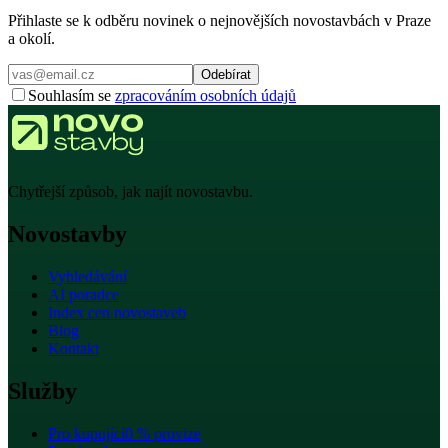
Přihlaste se k odběru novinek o nejnovějších novostavbách v Praze
a okolí.
Odebírat
Souhlasím se
zpracováním osobních údajů
Chytřejší způsob, jak najít novostavbu.
Novostavby
Vyhledávání
AI poradce
Index cen novostaveb
Blog
Kontakt
Služby
Pro kupující
0 % provize