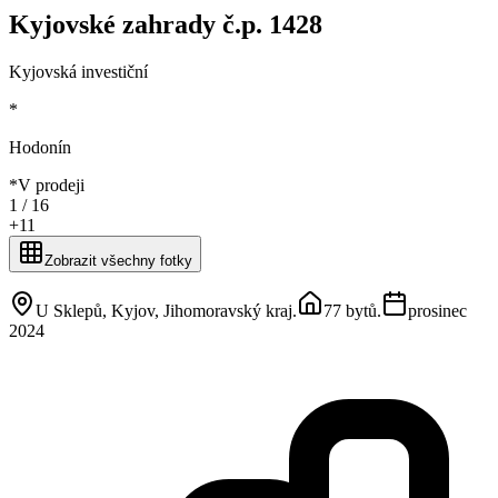
Kyjovské zahrady č.p. 1428
Kyjovská investiční
*
Hodonín
*
V prodeji
1 /
16
+
11
Zobrazit všechny fotky
U Sklepů, Kyjov, Jihomoravský kraj
.
77 bytů
.
prosinec
2024