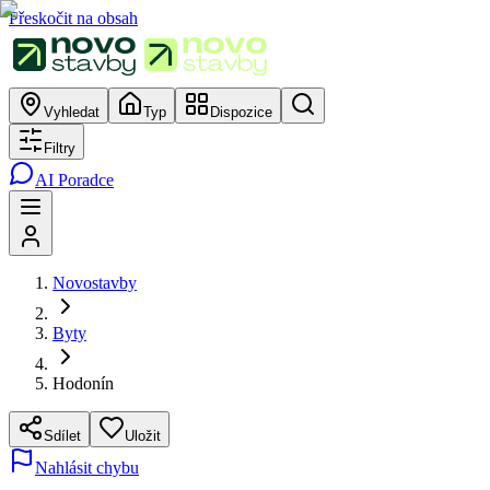
Přeskočit na obsah
Vyhledat
Typ
Dispozice
Filtry
AI Poradce
Novostavby
Byty
Hodonín
Sdílet
Uložit
Nahlásit chybu