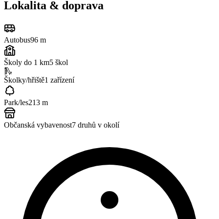
Lokalita & doprava
Autobus
96 m
Školy do 1 km
5
škol
🛝
Školky/hřiště
1
zařízení
Park/les
213 m
Občanská vybavenost
7
druhů v okolí