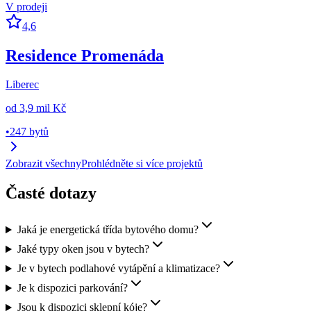
V prodeji
4,6
Residence Promenáda
Liberec
od
3,9 mil Kč
•
247 bytů
Zobrazit všechny
Prohlédněte si více projektů
Časté dotazy
Jaká je energetická třída bytového domu?
Jaké typy oken jsou v bytech?
Je v bytech podlahové vytápění a klimatizace?
Je k dispozici parkování?
Jsou k dispozici sklepní kóje?