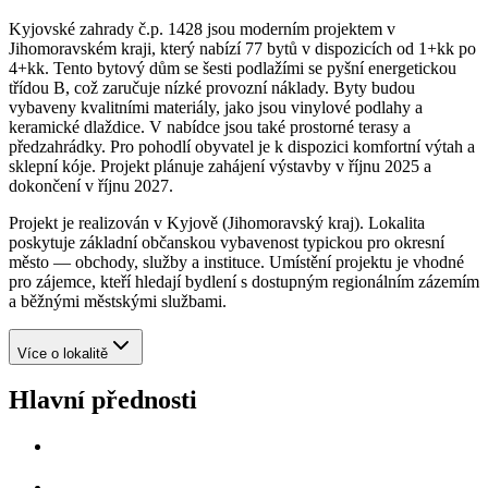
Kyjovské zahrady č.p. 1428 jsou moderním projektem v
Jihomoravském kraji, který nabízí 77 bytů v dispozicích od 1+kk po
4+kk. Tento bytový dům se šesti podlažími se pyšní energetickou
třídou B, což zaručuje nízké provozní náklady. Byty budou
vybaveny kvalitními materiály, jako jsou vinylové podlahy a
keramické dlaždice. V nabídce jsou také prostorné terasy a
předzahrádky. Pro pohodlí obyvatel je k dispozici komfortní výtah a
sklepní kóje. Projekt plánuje zahájení výstavby v říjnu 2025 a
dokončení v říjnu 2027.
Projekt je realizován v Kyjově (Jihomoravský kraj). Lokalita
poskytuje základní občanskou vybavenost typickou pro okresní
město — obchody, služby a instituce. Umístění projektu je vhodné
pro zájemce, kteří hledají bydlení s dostupným regionálním zázemím
a běžnými městskými službami.
Více o lokalitě
Hlavní přednosti