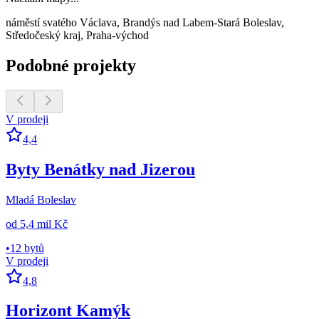
náměstí svatého Václava, Brandýs nad Labem-Stará Boleslav,
Středočeský kraj, Praha-východ
Podobné projekty
V prodeji
4,4
Byty Benátky nad Jizerou
Mladá Boleslav
od
5,4 mil Kč
•
12 bytů
V prodeji
4,8
Horizont Kamýk