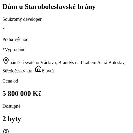
Dům u Staroboleslavské brány
Soukromý developer
*
Praha-východ
*
Vyprodáno
náměstí svatého Václava, Brandýs nad Labem-Stará Boleslav,
Středočeský kraj
.
6 bytů
Cena od
5 800 000 Kč
Dostupné
2 byty