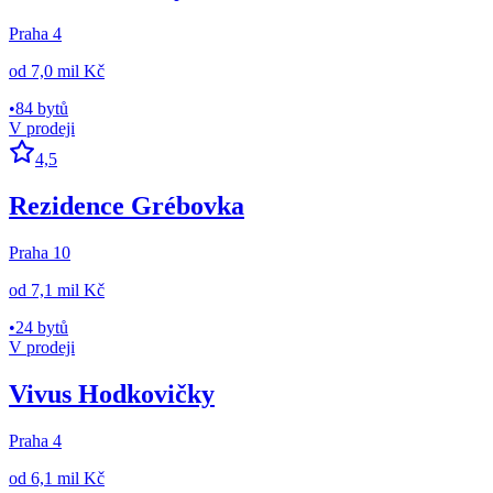
Praha 4
od
7,0 mil Kč
•
84 bytů
V prodeji
4,5
Rezidence Grébovka
Praha 10
od
7,1 mil Kč
•
24 bytů
V prodeji
Vivus Hodkovičky
Praha 4
od
6,1 mil Kč