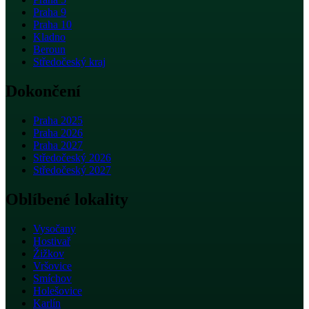
Praha 9
Praha 10
Kladno
Beroun
Středočeský kraj
Dokončení
Praha 2025
Praha 2026
Praha 2027
Středočeský 2026
Středočeský 2027
Oblíbené lokality
Vysočany
Hostivař
Žižkov
Vršovice
Smíchov
Holešovice
Karlín