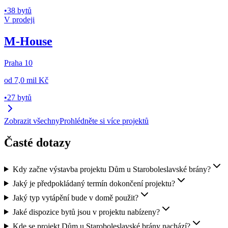
•
38 bytů
V prodeji
M-House
Praha 10
od
7,0 mil Kč
•
27 bytů
Zobrazit všechny
Prohlédněte si více projektů
Časté dotazy
Kdy začne výstavba projektu Dům u Staroboleslavské brány?
Jaký je předpokládaný termín dokončení projektu?
Jaký typ vytápění bude v domě použit?
Jaké dispozice bytů jsou v projektu nabízeny?
Kde se projekt Dům u Staroboleslavské brány nachází?