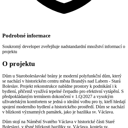
Podrobné informace
Soukromý developer
zveřejňuje nadstandardní množství informací o
projektu
O projektu
Dům u Staroboleslavské brány je moderní polyfunkční dům, který
se nachází v historickém centru města Brandýs nad Labem - Stará
Boleslav. Projekt rekonstrukce nabídne prostory k podnikání i k
bydlení, přičemž využívá tepelné čerpadlo pro efektivní vytápění. S
předpokládaným termínem dokončení v 1.Q/2027 a vysokým
uživatelským komfortem se jedná o ideální volbu pro ty, kteří hledají
spojení moderního bydlení a historického prostředí. Dům se nachází
v blízkosti významných památek, jako je bazilika sv. Václava.
Dům stojí na Náměstí Svatého Václava v historické části Staré
Boleslavi, v těsné blízkosti baziliky sv. Václava, kostela sv.