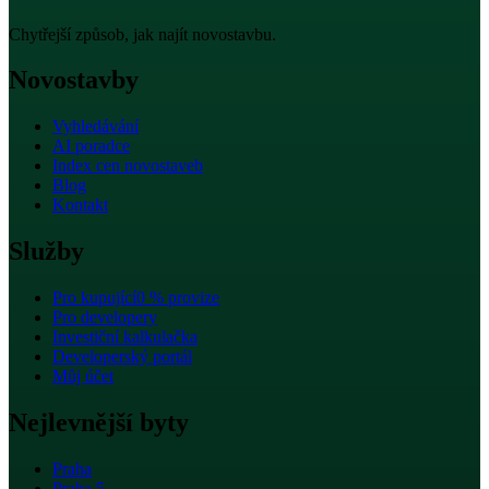
Chytřejší způsob, jak najít novostavbu.
Novostavby
Vyhledávání
AI poradce
Index cen novostaveb
Blog
Kontakt
Služby
Pro kupující
0 % provize
Pro developery
Investiční kalkulačka
Developerský portál
Můj účet
Nejlevnější byty
Praha
Praha 5