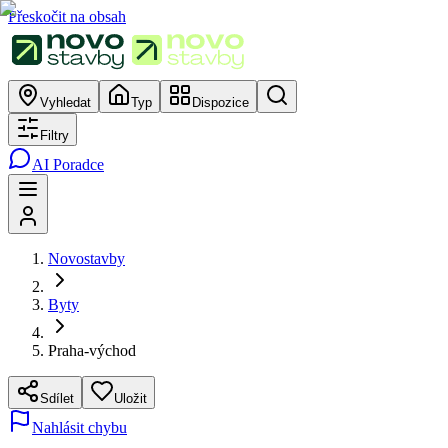
Přeskočit na obsah
Vyhledat
Typ
Dispozice
Filtry
AI Poradce
Novostavby
Byty
Praha-východ
Sdílet
Uložit
Nahlásit chybu