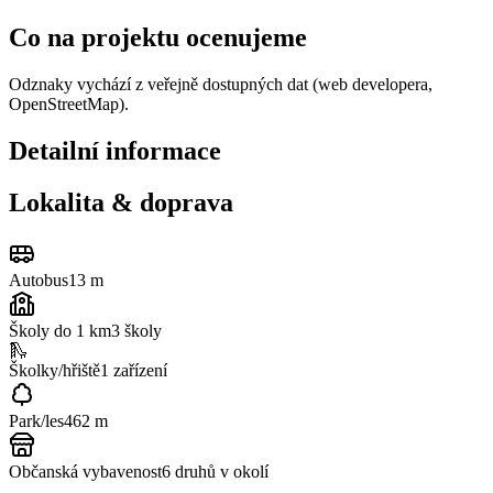
Co na projektu ocenujeme
Odznaky vychází z veřejně dostupných dat (web developera,
OpenStreetMap).
Detailní informace
Lokalita & doprava
Autobus
13 m
Školy do 1 km
3
školy
🛝
Školky/hřiště
1
zařízení
Park/les
462 m
Občanská vybavenost
6
druhů v okolí