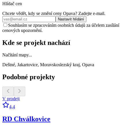
Hlídač cen
Chcete vědět, kdy se změní ceny
Opava
? Zadejte e‑mail.
Nastavit hlídání
Souhlasím se zpracováním osobních údajů za účelem zasílání
cenových upozornění.
Kde se projekt nachází
Načítání mapy...
Deštné, Jakartovice, Moravskoslezský kraj, Opava
Podobné projekty
V prodeji
4,4
RD Chválkovice