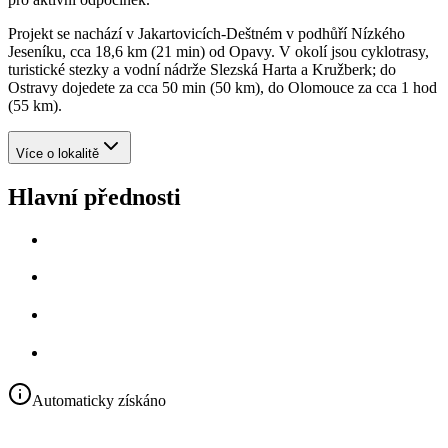
Projekt se nachází v Jakartovicích‑Deštném v podhůří Nízkého
Jeseníku, cca 18,6 km (21 min) od Opavy. V okolí jsou cyklotrasy,
turistické stezky a vodní nádrže Slezská Harta a Kružberk; do
Ostravy dojedete za cca 50 min (50 km), do Olomouce za cca 1 hod
(55 km).
Více o lokalitě
Hlavní přednosti
Automaticky získáno