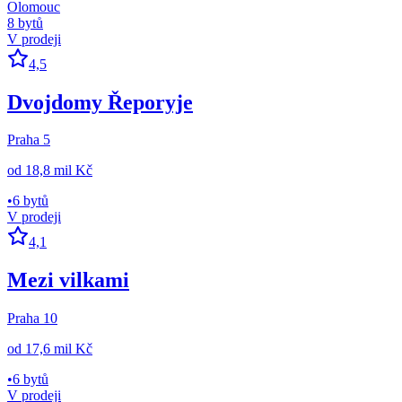
Olomouc
8 bytů
V prodeji
4,5
Dvojdomy Řeporyje
Praha 5
od
18,8 mil Kč
•
6 bytů
V prodeji
4,1
Mezi vilkami
Praha 10
od
17,6 mil Kč
•
6 bytů
V prodeji