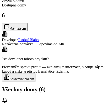
Zbývá 6 domů
Dostupné
domy
6
Mám zájem
Developer
Osobní Blaho
Nezávazná poptávka · Odpovíme do 24h
Jste developer tohoto projektu?
Převezměte správu profilu — aktualizujte informace, sledujte zájem
kupců a získejte přístup k analytice. Zdarma.
Spravovat projekt
Všechny domy (6)