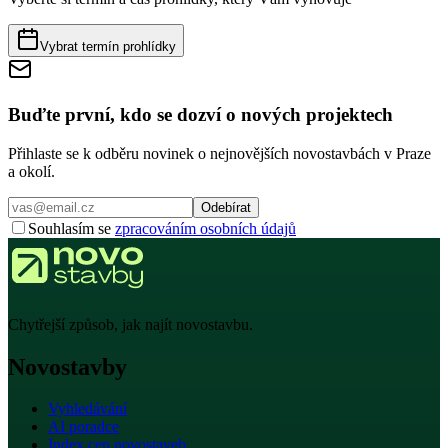
Vybrat termín prohlídky
Buďte první, kdo se dozví o nových projektech
Přihlaste se k odběru novinek o nejnovějších novostavbách v Praze
a okolí.
Odebírat
Souhlasím se
zpracováním osobních údajů
Chytřejší způsob, jak najít novostavbu.
Novostavby
Vyhledávání
AI poradce
Index cen novostaveb