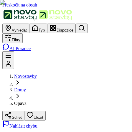
Přeskočit na obsah
Vyhledat
Typ
Dispozice
Filtry
AI Poradce
Novostavby
Domy
Opava
Sdílet
Uložit
Nahlásit chybu