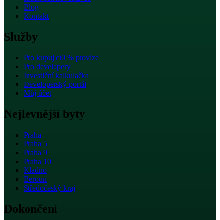
Blog
Kontakt
Služby
Pro kupující
0 % provize
Pro developery
Investiční kalkulačka
Developerský portál
Můj účet
Nejlevnější byty
Praha
Praha 5
Praha 9
Praha 10
Kladno
Beroun
Středočeský kraj
Dokončení