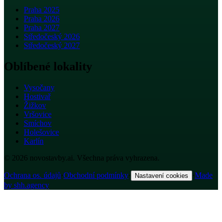
Praha 2025
Praha 2026
Praha 2027
Středočeský 2026
Středočeský 2027
Oblíbené lokality
Vysočany
Hostivař
Žižkov
Vršovice
Smíchov
Holešovice
Karlín
© 2026 novostavby.ai. Všechna práva vyhrazena.
Ochrana os. údajů
·
Obchodní podmínky
·
·
Made
Nastavení cookies
by shh.agency