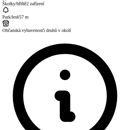
Školky/hřiště
2
zařízení
Park/les
657 m
Občanská vybavenost
5
druhů v okolí