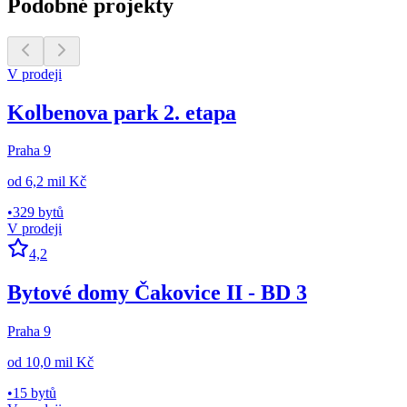
Podobné projekty
V prodeji
Kolbenova park 2. etapa
Praha 9
od
6,2 mil Kč
•
329 bytů
V prodeji
4,2
Bytové domy Čakovice II - BD 3
Praha 9
od
10,0 mil Kč
•
15 bytů