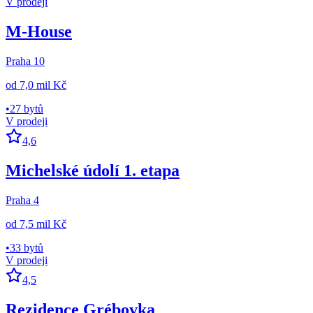
V prodeji
M-House
Praha 10
od
7,0 mil Kč
•
27 bytů
V prodeji
4,6
Michelské údolí 1. etapa
Praha 4
od
7,5 mil Kč
•
33 bytů
V prodeji
4,5
Rezidence Grébovka