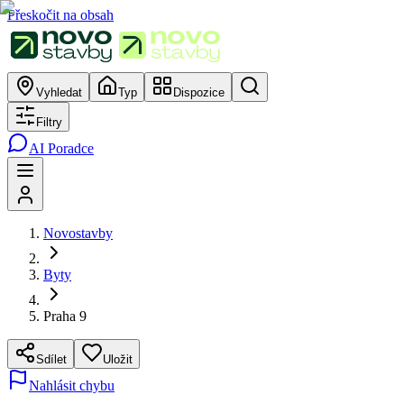
Přeskočit na obsah
Vyhledat
Typ
Dispozice
Filtry
AI Poradce
Novostavby
Byty
Praha 9
Sdílet
Uložit
Nahlásit chybu