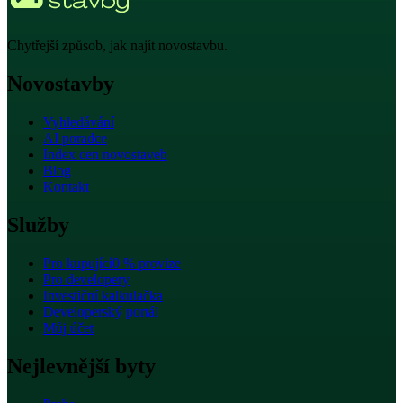
Chytřejší způsob, jak najít novostavbu.
Novostavby
Vyhledávání
AI poradce
Index cen novostaveb
Blog
Kontakt
Služby
Pro kupující
0 % provize
Pro developery
Investiční kalkulačka
Developerský portál
Můj účet
Nejlevnější byty