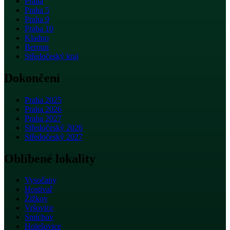
Praha
Praha 5
Praha 9
Praha 10
Kladno
Beroun
Středočeský kraj
Dokončení
Praha 2025
Praha 2026
Praha 2027
Středočeský 2026
Středočeský 2027
Oblíbené lokality
Vysočany
Hostivař
Žižkov
Vršovice
Smíchov
Holešovice