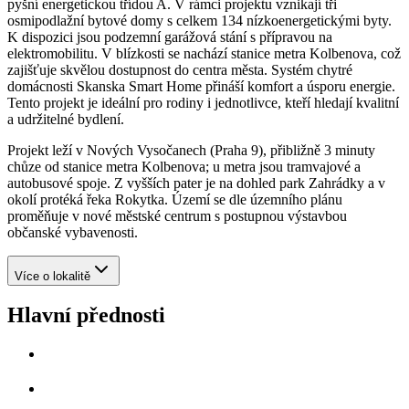
pyšní energetickou třídou A. V rámci projektu vznikají tři
osmipodlažní bytové domy s celkem 134 nízkoenergetickými byty.
K dispozici jsou podzemní garážová stání s přípravou na
elektromobilitu. V blízkosti se nachází stanice metra Kolbenova, což
zajišťuje skvělou dostupnost do centra města. Systém chytré
domácnosti Skanska Smart Home přináší komfort a úsporu energie.
Tento projekt je ideální pro rodiny i jednotlivce, kteří hledají kvalitní
a udržitelné bydlení.
Projekt leží v Nových Vysočanech (Praha 9), přibližně 3 minuty
chůze od stanice metra Kolbenova; u metra jsou tramvajové a
autobusové spoje. Z vyšších pater je na dohled park Zahrádky a v
okolí protéká řeka Rokytka. Území se dle územního plánu
proměňuje v nové městské centrum s postupnou výstavbou
občanské vybavenosti.
Více o lokalitě
Hlavní přednosti