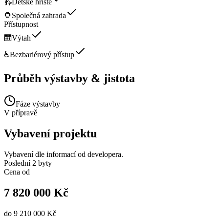
🛝
Dětské hřiště
🌻
Společná zahrada
Přístupnost
🛗
Výtah
♿
Bezbariérový přístup
Průběh výstavby & jistota
Fáze výstavby
V přípravě
Vybavení projektu
Vybavení dle informací od developera.
Poslední 2 byty
Cena od
7 820 000 Kč
do
9 210 000 Kč