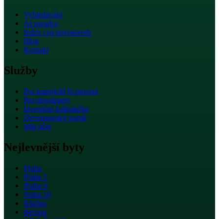
Vyhledávání
AI poradce
Index cen novostaveb
Blog
Kontakt
Služby
Pro kupující
0 % provize
Pro developery
Investiční kalkulačka
Developerský portál
Můj účet
Nejlevnější byty
Praha
Praha 5
Praha 9
Praha 10
Kladno
Beroun