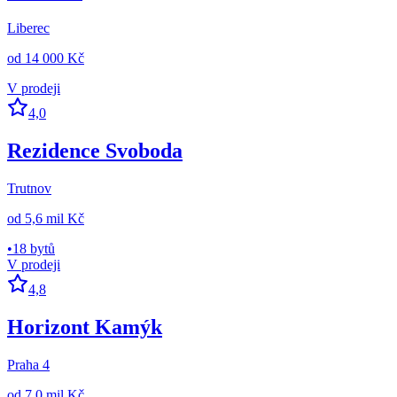
Liberec
od
14 000 Kč
V prodeji
4,0
Rezidence Svoboda
Trutnov
od
5,6 mil Kč
•
18 bytů
V prodeji
4,8
Horizont Kamýk
Praha 4
od
7,0 mil Kč