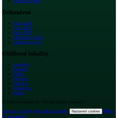
Středočeský kraj
Dokončení
Praha 2025
Praha 2026
Praha 2027
Středočeský 2026
Středočeský 2027
Oblíbené lokality
Vysočany
Hostivař
Žižkov
Vršovice
Smíchov
Holešovice
Karlín
© 2026 novostavby.ai. Všechna práva vyhrazena.
Ochrana os. údajů
·
Obchodní podmínky
·
·
Made
Nastavení cookies
by shh.agency