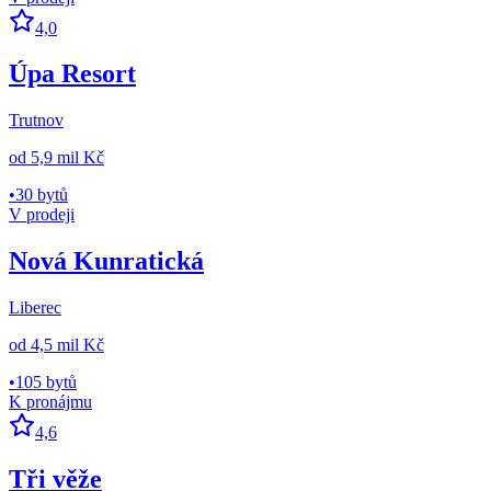
4,0
Úpa Resort
Trutnov
od
5,9 mil Kč
•
30 bytů
V prodeji
Nová Kunratická
Liberec
od
4,5 mil Kč
•
105 bytů
K pronájmu
4,6
Tři věže