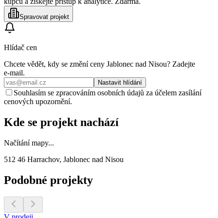
kupců a získejte přístup k analytice. Zdarma.
Spravovat projekt
Hlídač cen
Chcete vědět, kdy se změní ceny
Jablonec nad Nisou
? Zadejte
e‑mail.
Nastavit hlídání
Souhlasím se zpracováním osobních údajů za účelem zasílání
cenových upozornění.
Kde se projekt nachází
Načítání mapy...
512 46 Harrachov, Jablonec nad Nisou
Podobné projekty
V prodeji