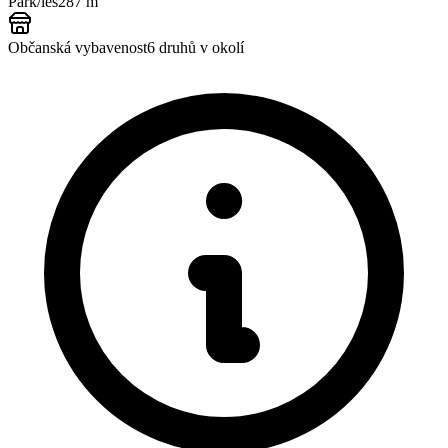
Park/les
287 m
Občanská vybavenost
6
druhů v okolí