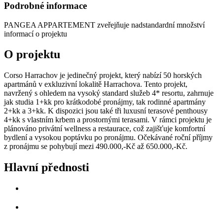
Podrobné informace
PANGEA APPARTEMENT
zveřejňuje nadstandardní množství
informací o projektu
O projektu
Corso Harrachov je jedinečný projekt, který nabízí 50 horských
apartmánů v exkluzivní lokalitě Harrachova. Tento projekt,
navržený s ohledem na vysoký standard služeb 4* resortu, zahrnuje
jak studia 1+kk pro krátkodobé pronájmy, tak rodinné apartmány
2+kk a 3+kk. K dispozici jsou také tři luxusní terasové penthousy
4+kk s vlastním krbem a prostornými terasami. V rámci projektu je
plánováno privátní wellness a restaurace, což zajišťuje komfortní
bydlení a vysokou poptávku po pronájmu. Očekávané roční příjmy
z pronájmu se pohybují mezi 490.000,-Kč až 650.000,-Kč.
Hlavní přednosti