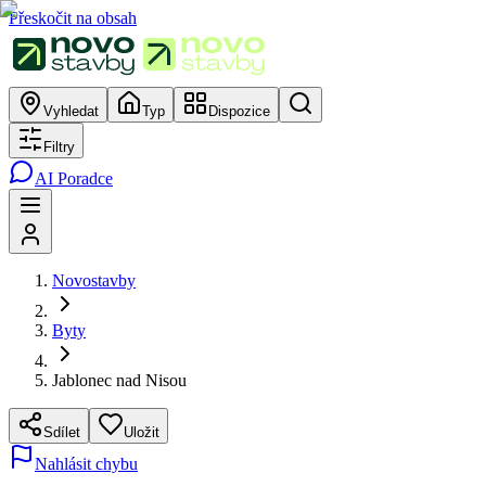
Přeskočit na obsah
Vyhledat
Typ
Dispozice
Filtry
AI Poradce
Novostavby
Byty
Jablonec nad Nisou
Sdílet
Uložit
Nahlásit chybu