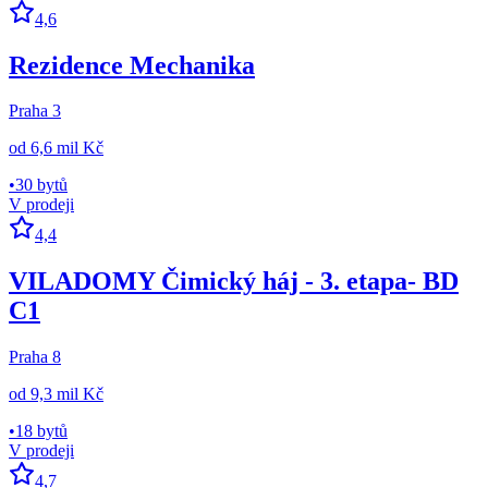
4,6
Rezidence Mechanika
Praha 3
od
6,6 mil Kč
•
30 bytů
V prodeji
4,4
VILADOMY Čimický háj - 3. etapa- BD
C1
Praha 8
od
9,3 mil Kč
•
18 bytů
V prodeji
4,7