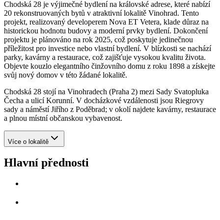
Chodská 28 je výjimečné bydlení na královské adrese, které nabízí
20 rekonstruovaných bytů v atraktivní lokalitě Vinohrad. Tento
projekt, realizovaný developerem Nova ET Vetera, klade důraz na
historickou hodnotu budovy a moderní prvky bydlení. Dokončení
projektu je plánováno na rok 2025, což poskytuje jedinečnou
příležitost pro investice nebo vlastní bydlení. V blízkosti se nachází
parky, kavárny a restaurace, což zajišťuje vysokou kvalitu života.
Objevte kouzlo elegantního činžovního domu z roku 1898 a získejte
svůj nový domov v této žádané lokalitě.
Chodská 28 stojí na Vinohradech (Praha 2) mezi Sady Svatopluka
Čecha a ulicí Korunní. V docházkové vzdálenosti jsou Riegrovy
sady a náměstí Jiřího z Poděbrad; v okolí najdete kavárny, restaurace
a plnou místní občanskou vybavenost.
Více o lokalitě
Hlavní přednosti