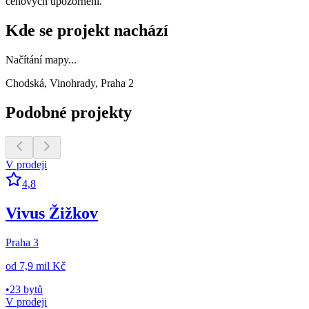
cenových upozornění.
Kde se projekt nachází
Načítání mapy...
Chodská, Vinohrady, Praha 2
Podobné projekty
V prodeji
4,8
Vivus Žižkov
Praha 3
od
7,9 mil Kč
•
23 bytů
V prodeji