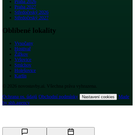
Praha 2026
Praha 2027
Středočeský 2026
Středočeský 2027
Oblíbené lokality
Vysočany
Hostivař
Žižkov
Vršovice
Smíchov
Holešovice
Karlín
© 2026 novostavby.ai. Všechna práva vyhrazena.
Ochrana os. údajů
·
Obchodní podmínky
·
·
Made
Nastavení cookies
by shh.agency