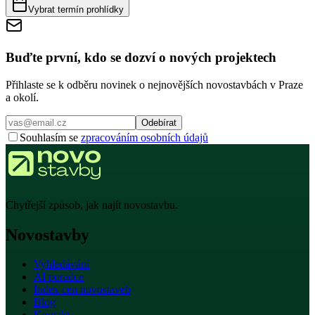
Vybrat termín prohlídky
Buďte první, kdo se dozví o nových projektech
Přihlaste se k odběru novinek o nejnovějších novostavbách v Praze
a okolí.
Odebírat
Souhlasím se
zpracováním osobních údajů
Chytřejší způsob, jak najít novostavbu.
Novostavby
Vyhledávání
AI poradce
Index cen novostaveb
Blog
Kontakt