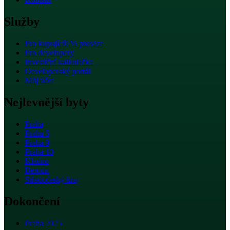
Služby
Pro kupující
0 % provize
Pro developery
Investiční kalkulačka
Developerský portál
Můj účet
Nejlevnější byty
Praha
Praha 5
Praha 9
Praha 10
Kladno
Beroun
Středočeský kraj
Dokončení
Praha 2025