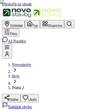
Přeskočit na obsah
Vyhledat
Typ
Dispozice
Filtry
AI Poradce
Novostavby
Byty
Praha 2
Sdílet
Uložit
Nahlásit chybu