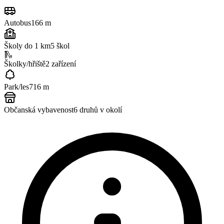
Autobus
166 m
Školy do 1 km
5
škol
🛝
Školky/hřiště
2
zařízení
Park/les
716 m
Občanská vybavenost
6
druhů v okolí