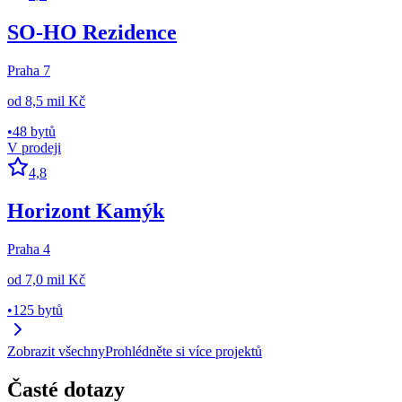
SO-HO Rezidence
Praha 7
od
8,5 mil Kč
•
48 bytů
V prodeji
4,8
Horizont Kamýk
Praha 4
od
7,0 mil Kč
•
125 bytů
Zobrazit všechny
Prohlédněte si více projektů
Časté dotazy