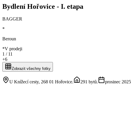
Bydlení Hořovice - I. etapa
BAGGER
*
Beroun
*
V prodeji
1 /
11
+
6
Zobrazit všechny fotky
U Knížecí cesty, 268 01 Hořovice
.
291 bytů
.
prosinec 2025