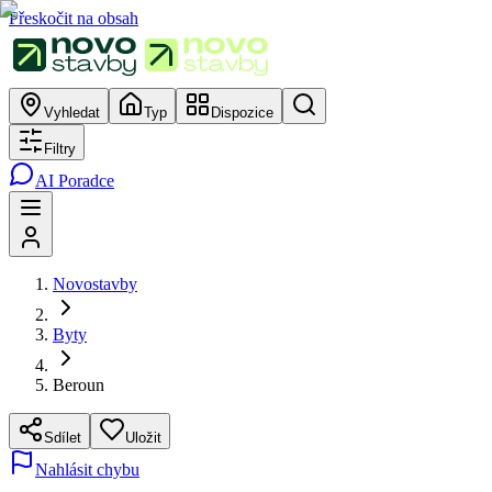
Přeskočit na obsah
Vyhledat
Typ
Dispozice
Filtry
AI Poradce
Novostavby
Byty
Beroun
Sdílet
Uložit
Nahlásit chybu