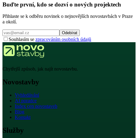
Buďte první, kdo se dozví o nových projektech
Přihlaste se k odběru novinek o nejnovějších novostavbách v Praze
a okolí.
Odebírat
Souhlasím se
zpracováním osobních údajů
Chytřejší způsob, jak najít novostavbu.
Novostavby
Vyhledávání
AI poradce
Index cen novostaveb
Blog
Kontakt
Služby