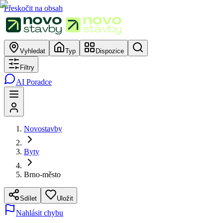
Přeskočit na obsah
Vyhledat
Typ
Dispozice
Filtry
AI Poradce
Novostavby
Byty
Brno-město
Sdílet
Uložit
Nahlásit chybu