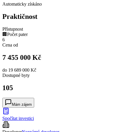
Automaticky získáno
Praktičnost
Přístupnost
🏢
Počet pater
6
Cena od
7 455 000 Kč
do
19 689 000 Kč
Dostupné
byty
105
Mám zájem
Spočítat investici
Developer
Neznámý developer