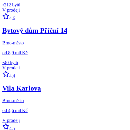
•
212 bytů
V prodeji
4,6
Bytový dům Příční 14
Brno-město
od
8,9 mil Kč
•
40 bytů
V prodeji
4,4
Vila Karlova
Brno-město
od
4,6 mil Kč
V prodeji
4,5