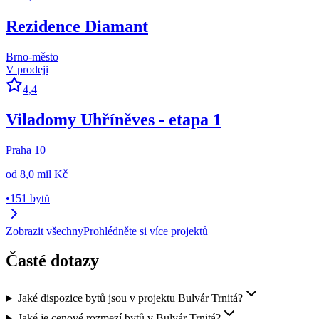
Rezidence Diamant
Brno-město
V prodeji
4,4
Viladomy Uhříněves - etapa 1
Praha 10
od
8,0 mil Kč
•
151 bytů
Zobrazit všechny
Prohlédněte si více projektů
Časté dotazy
Jaké dispozice bytů jsou v projektu Bulvár Trnitá?
Jaké je cenové rozmezí bytů v Bulvár Trnitá?