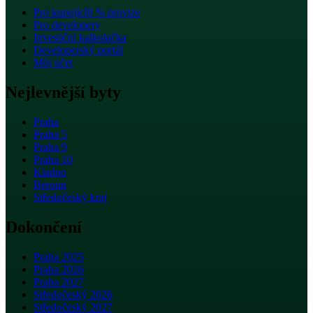
Pro kupující
0 % provize
Pro developery
Investiční kalkulačka
Developerský portál
Můj účet
Nejlevnější byty
Praha
Praha 5
Praha 9
Praha 10
Kladno
Beroun
Středočeský kraj
Dokončení
Praha 2025
Praha 2026
Praha 2027
Středočeský 2026
Středočeský 2027