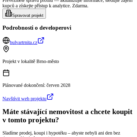
Převezměte správu profilu — aktualizujte informace, sledujte zájem
kupců a získejte přístup k analytice. Zdarma.
Spravovat projekt
Podrobnosti o developerovi
bulvartrnita.cz
Projekt v lokalitě
Brno-město
Plánované dokončení:
červen 2028
Navštívit web projektu
Máte stávající nemovitost a chcete koupit
v tomto projektu?
Sladíme prodej, koupi i hypotéku – abyste nebyli ani den bez