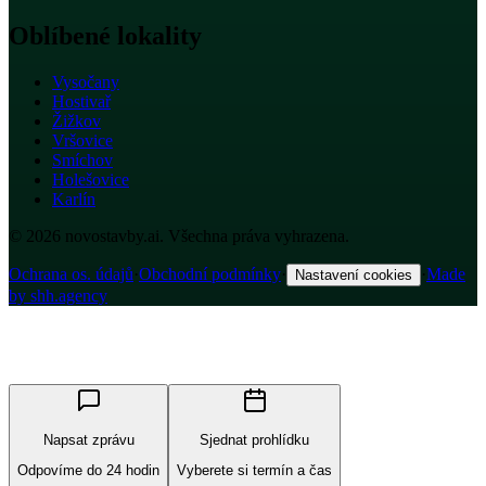
Oblíbené lokality
Vysočany
Hostivař
Žižkov
Vršovice
Smíchov
Holešovice
Karlín
© 2026 novostavby.ai. Všechna práva vyhrazena.
Ochrana os. údajů
·
Obchodní podmínky
·
·
Made
Nastavení cookies
by shh.agency
Napsat zprávu
Sjednat prohlídku
Odpovíme do 24 hodin
Vyberete si termín a čas