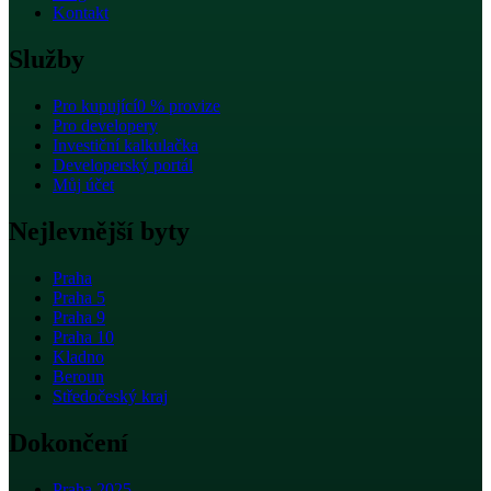
Kontakt
Služby
Pro kupující
0 % provize
Pro developery
Investiční kalkulačka
Developerský portál
Můj účet
Nejlevnější byty
Praha
Praha 5
Praha 9
Praha 10
Kladno
Beroun
Středočeský kraj
Dokončení
Praha 2025