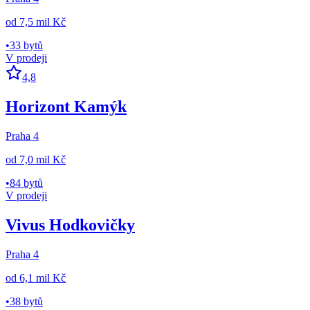
od
7,5 mil Kč
•
33 bytů
V prodeji
4,8
Horizont Kamýk
Praha 4
od
7,0 mil Kč
•
84 bytů
V prodeji
Vivus Hodkovičky
Praha 4
od
6,1 mil Kč
•
38 bytů