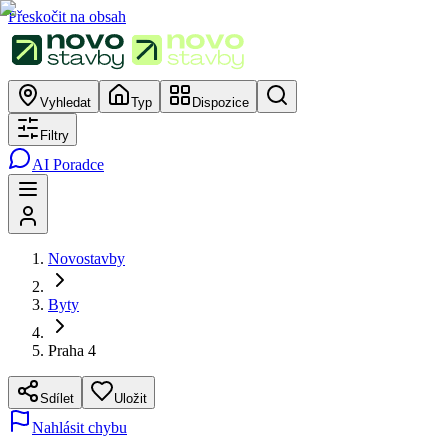
Přeskočit na obsah
Vyhledat
Typ
Dispozice
Filtry
AI Poradce
Novostavby
Byty
Praha 4
Sdílet
Uložit
Nahlásit chybu