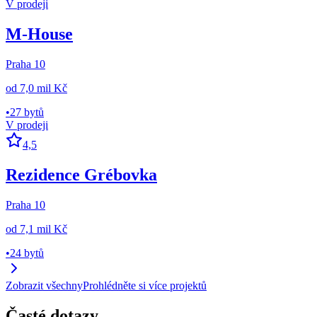
V prodeji
M-House
Praha 10
od
7,0 mil Kč
•
27 bytů
V prodeji
4,5
Rezidence Grébovka
Praha 10
od
7,1 mil Kč
•
24 bytů
Zobrazit všechny
Prohlédněte si více projektů
Časté dotazy