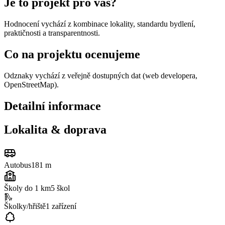
Je to projekt pro vás?
Hodnocení vychází z kombinace lokality, standardu bydlení,
praktičnosti a transparentnosti.
Co na projektu ocenujeme
Odznaky vychází z veřejně dostupných dat (web developera,
OpenStreetMap).
Detailní informace
Lokalita & doprava
Autobus
181 m
Školy do 1 km
5
škol
🛝
Školky/hřiště
1
zařízení