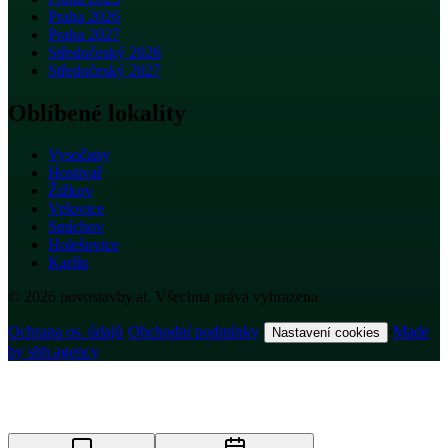
Praha 2026
Praha 2027
Středočeský 2026
Středočeský 2027
Oblíbené lokality
Vysočany
Hostivař
Žižkov
Vršovice
Smíchov
Holešovice
Karlín
© 2026 novostavby.ai. Všechna práva vyhrazena.
Ochrana os. údajů
·
Obchodní podmínky
·
·
Made
Nastavení cookies
by shh.agency