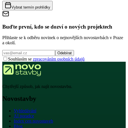
Vybrat termín prohlídky
Buďte první, kdo se dozví o nových projektech
Přihlaste se k odběru novinek o nejnovějších novostavbách v Praze
a okolí.
Odebírat
Souhlasím se
zpracováním osobních údajů
Chytřejší způsob, jak najít novostavbu.
Novostavby
Vyhledávání
AI poradce
Index cen novostaveb
Blog