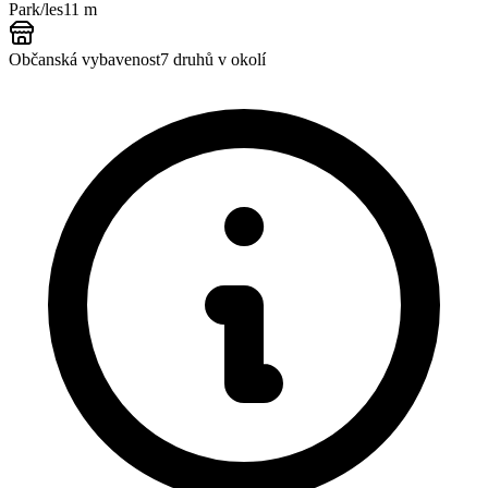
Park/les
11 m
Občanská vybavenost
7
druhů v okolí