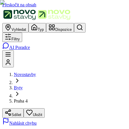
Přeskočit na obsah
Vyhledat
Typ
Dispozice
Filtry
AI Poradce
Novostavby
Byty
Praha 4
Sdílet
Uložit
Nahlásit chybu