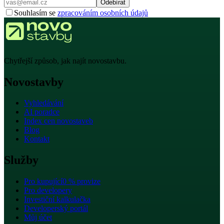
Odebírat
Souhlasím se
zpracováním osobních údajů
Chytřejší způsob, jak najít novostavbu.
Novostavby
Vyhledávání
AI poradce
Index cen novostaveb
Blog
Kontakt
Služby
Pro kupující
0 % provize
Pro developery
Investiční kalkulačka
Developerský portál
Můj účet