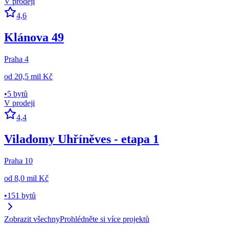
V prodeji
4,6
Klánova 49
Praha 4
od
20,5 mil Kč
•
5 bytů
V prodeji
4,4
Viladomy Uhříněves - etapa 1
Praha 10
od
8,0 mil Kč
•
151 bytů
Zobrazit všechny
Prohlédněte si více projektů