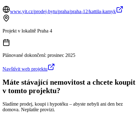
www.yit.cz/prodej-bytu/praha/praha-12/kattila-kamyk
Projekt v lokalitě
Praha 4
Plánované dokončení:
prosinec 2025
Navštívit web projektu
Máte stávající nemovitost a chcete koupit
v tomto projektu?
Sladíme prodej, koupi i hypotéku – abyste nebyli ani den bez
domova. Neplatíte provizi.