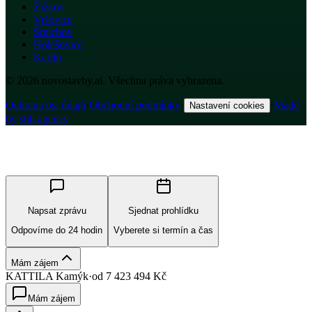
Žižkov
Vršovice
Smíchov
Holešovice
Karlín
© 2026 novostavby.ai. Všechna práva vyhrazena.
Ochrana os. údajů
·
Obchodní podmínky
·
·
Made
Nastavení cookies
by shh.agency
Napsat zprávu
Sjednat prohlídku
Odpovíme do 24 hodin
Vyberete si termín a čas
Mám zájem
KATTILA Kamýk
·
od
7 423 494
Kč
Mám zájem