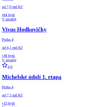
od
7,0 mil Kč
•
84 bytů
V prodeji
Vivus Hodkovičky
Praha 4
od
6,1 mil Kč
•
38 bytů
V prodeji
4,6
Michelské údolí 1. etapa
Praha 4
od
7,5 mil Kč
•
33 bytů