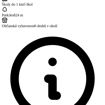
Školy do 1 km
5
škol
Park/les
824 m
Občanská vybavenost
6
druhů v okolí