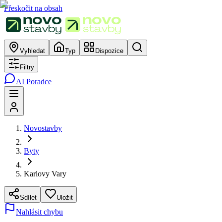
Přeskočit na obsah
Vyhledat
Typ
Dispozice
Filtry
AI Poradce
Novostavby
Byty
Karlovy Vary
Sdílet
Uložit
Nahlásit chybu