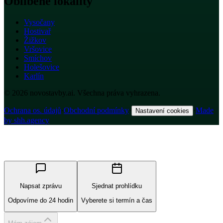
Oblíbené lokality
Vysočany
Hostivař
Žižkov
Vršovice
Smíchov
Holešovice
Karlín
© 2026 novostavby.ai. Všechna práva vyhrazena.
Ochrana os. údajů
·
Obchodní podmínky
·
·
Made
Nastavení cookies
by shh.agency
Napsat zprávu
Sjednat prohlídku
Odpovíme do 24 hodin
Vyberete si termín a čas