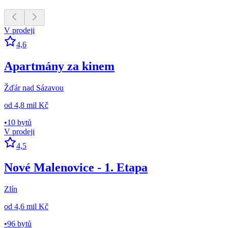
V prodeji
4,6
Apartmány za kinem
Žďár nad Sázavou
od
4,8 mil Kč
•
10 bytů
V prodeji
4,5
Nové Malenovice - 1. Etapa
Zlín
od
4,6 mil Kč
•
96 bytů