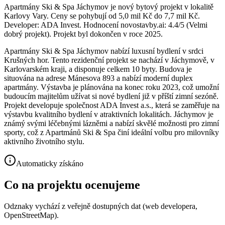
Apartmány Ski & Spa Jáchymov je nový bytový projekt v lokalitě
Karlovy Vary. Ceny se pohybují od 5,0 mil Kč do 7,7 mil Kč.
Developer: ADA Invest. Hodnocení novostavby.ai: 4.4/5 (Velmi
dobrý projekt). Projekt byl dokončen v roce 2025.
Apartmány Ski & Spa Jáchymov nabízí luxusní bydlení v srdci
Krušných hor. Tento rezidenční projekt se nachází v Jáchymově, v
Karlovarském kraji, a disponuje celkem 10 byty. Budova je
situována na adrese Mánesova 893 a nabízí moderní duplex
apartmány. Výstavba je plánována na konec roku 2023, což umožní
budoucím majitelům užívat si nové bydlení již v příští zimní sezóně.
Projekt developuje společnost ADA Invest a.s., která se zaměřuje na
výstavbu kvalitního bydlení v atraktivních lokalitách. Jáchymov je
známý svými léčebnými lázněmi a nabízí skvělé možnosti pro zimní
sporty, což z Apartmánů Ski & Spa činí ideální volbu pro milovníky
aktivního životního stylu.
Automaticky získáno
Co na projektu ocenujeme
Odznaky vychází z veřejně dostupných dat (web developera,
OpenStreetMap).