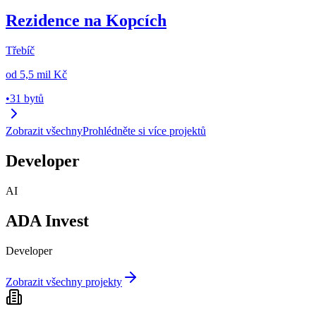
Rezidence na Kopcích
Třebíč
od
5,5 mil Kč
•
31 bytů
Zobrazit všechny
Prohlédněte si více projektů
Developer
AI
ADA Invest
Developer
Zobrazit všechny projekty