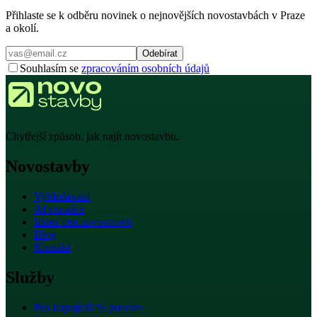
Přihlaste se k odběru novinek o nejnovějších novostavbách v Praze
a okolí.
Odebírat
Souhlasím se
zpracováním osobních údajů
Chytřejší způsob, jak najít novostavbu.
Novostavby
Vyhledávání
AI poradce
Index cen novostaveb
Blog
Kontakt
Služby
Pro kupující
0 % provize