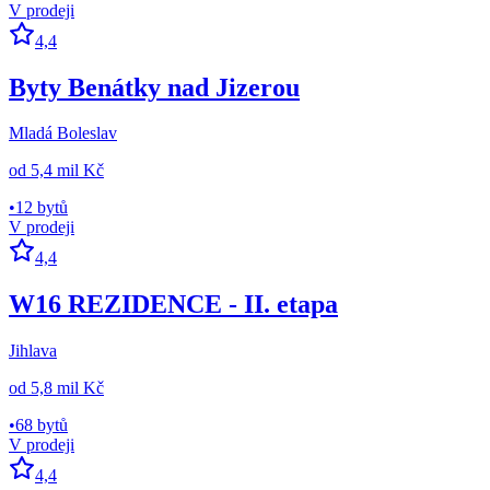
V prodeji
4,4
Byty Benátky nad Jizerou
Mladá Boleslav
od
5,4 mil Kč
•
12 bytů
V prodeji
4,4
W16 REZIDENCE - II. etapa
Jihlava
od
5,8 mil Kč
•
68 bytů
V prodeji
4,4