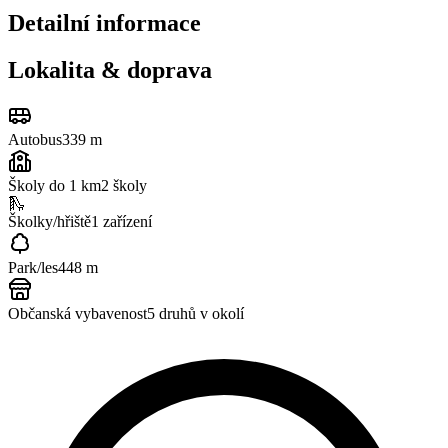
Detailní informace
Lokalita & doprava
Autobus
339 m
Školy do 1 km
2
školy
🛝
Školky/hřiště
1
zařízení
Park/les
448 m
Občanská vybavenost
5
druhů v okolí