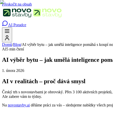
Přeskočit na obsah
AI Poradce
Domů
/
Blog
/
AI výběr bytu – jak umělá inteligence pomáhá s koupí n
AI
5 min čtení
AI výběr bytu – jak umělá inteligence pom
1. února 2026
AI v realitách – proč dává smysl
Český trh s novostavbami je obrovský. Přes 3 100 aktivních projektů,
Ale zabere vám to týdny.
Na
novostavby.ai
děláme práci za vás – sledujeme nabídky všech proje