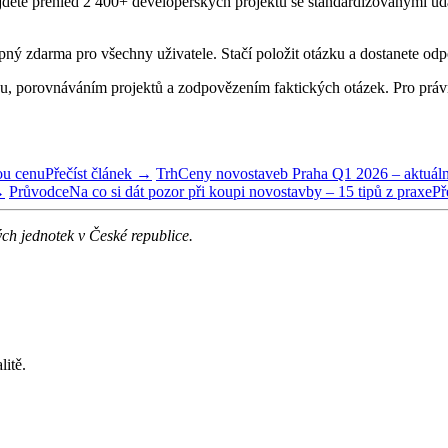
dete přehled 2 400+ developerských projektů se standardizovanými údaji
pný zdarma pro všechny uživatele. Stačí položit otázku a dostanete odp
u, porovnáváním projektů a zodpovězením faktických otázek. Pro právní
ou cenu
Přečíst článek →
Trh
Ceny novostaveb Praha Q1 2026 – aktuáln
→
Průvodce
Na co si dát pozor při koupi novostavby – 15 tipů z praxe
Př
ých jednotek v České republice.
itě.