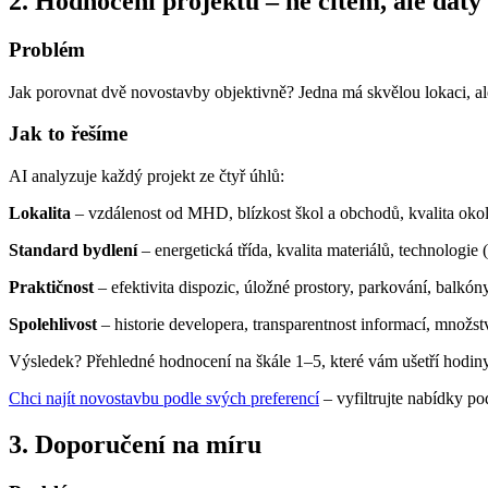
2. Hodnocení projektů – ne citem, ale daty
Problém
Jak porovnat dvě novostavby objektivně? Jedna má skvělou lokaci, ale 
Jak to řešíme
AI analyzuje každý projekt ze čtyř úhlů:
Lokalita
– vzdálenost od MHD, blízkost škol a obchodů, kvalita okolí
Standard bydlení
– energetická třída, kvalita materiálů, technologie
Praktičnost
– efektivita dispozic, úložné prostory, parkování, balkóny
Spolehlivost
– historie developera, transparentnost informací, množst
Výsledek? Přehledné hodnocení na škále 1–5, které vám ušetří hodin
Chci najít novostavbu podle svých preferencí
– vyfiltrujte nabídky pod
3. Doporučení na míru