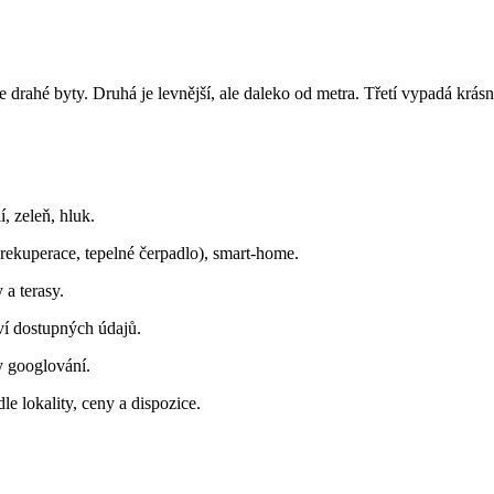
drahé byty. Druhá je levnější, ale daleko od metra. Třetí vypadá krásně
, zeleň, hluk.
 (rekuperace, tepelné čerpadlo), smart-home.
 a terasy.
ví dostupných údajů.
y googlování.
le lokality, ceny a dispozice.