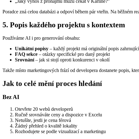
„Jaký výnos z pronájmu můžu čekat v Karlíně?"
Poradce zná celou databázi a odpoví během pár vteřin. Na běžném real
5. Popis každého projektu s kontextem
Používáme AI i pro generování obsahu:
Unikátní popisy
– každý projekt má originální popis zahrnující
FAQ sekce
– otázky specifické pro daný projekt
Srovnání
– jak si stojí oproti konkurenci v okolí
Takže místo marketingových frází od developera dostanete popis, k
Jak to celé mění proces hledání
Bez AI
Otevřete 20 webů developerů
Ručně srovnáváte ceny a dispozice v Excelu
Netušíte, jestli je cena férová
Žádný přehled o kvalitě lokality
Rozhodujete se podle vizualizací a marketingu