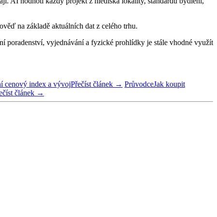
. AI hodnotí každý projekt z hlediska lokality, standardu bydlení,
ověď na základě aktuálních dat z celého trhu.
 poradenství, vyjednávání a fyzické prohlídky je stále vhodné využít
í cenový index a vývoj
Přečíst článek →
Průvodce
Jak koupit
ečíst článek →