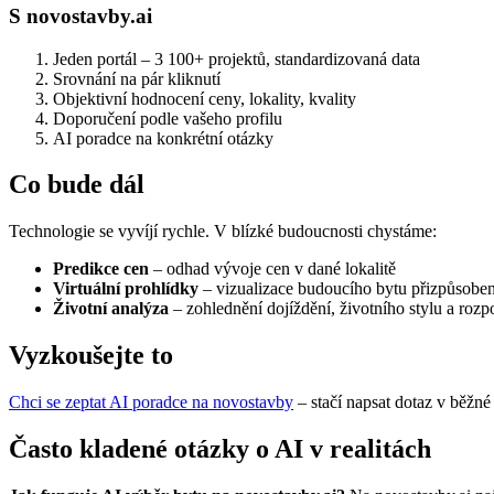
S novostavby.ai
Jeden portál – 3 100+ projektů, standardizovaná data
Srovnání na pár kliknutí
Objektivní hodnocení ceny, lokality, kvality
Doporučení podle vašeho profilu
AI poradce na konkrétní otázky
Co bude dál
Technologie se vyvíjí rychle. V blízké budoucnosti chystáme:
Predikce cen
– odhad vývoje cen v dané lokalitě
Virtuální prohlídky
– vizualizace budoucího bytu přizpůsobe
Životní analýza
– zohlednění dojíždění, životního stylu a roz
Vyzkoušejte to
Chci se zeptat AI poradce na novostavby
– stačí napsat dotaz v běžné
Často kladené otázky o AI v realitách