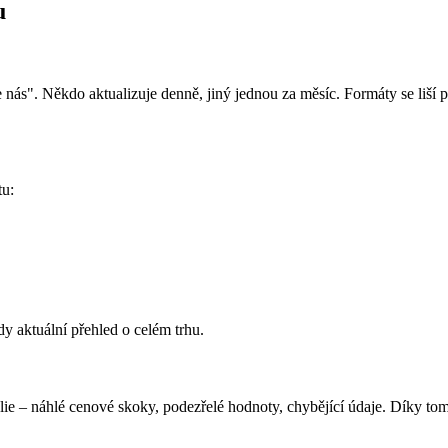
u
 nás". Někdo aktualizuje denně, jiný jednou za měsíc. Formáty se liší 
tu:
y aktuální přehled o celém trhu.
e – náhlé cenové skoky, podezřelé hodnoty, chybějící údaje. Díky tomu s