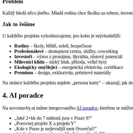
Problém
Každý hledá něco jiného. Mladá rodina chce školku za rohem, investor
Jak to řešíme
U každého projektu vyhodnocujeme, pro koho je nejvhodnější:
Rodiny
– školy, hřiště, zeleň, bezpečnost
Profesionálové
– dostupnost centra, služby, coworking
Investoři
– výnos z pronájmu, likvidita, růstový potenciál
Milovníci klidu
– nízký hluk, příroda, velké byty
Ekologicky smýšlející
– energetická efektivita, certifikace
Premium
– design, exkluzivita, prémiové materiály
Na stránce každého projektu najdete „persona karty" – ukazují, jak do
4. AI poradce
Na novostavby.ai máme integrovaného
AI poradce
, kterému se můžet
„Jaké 2+kk do 7 milionů jsou v Praze 9?"
„Porovnej projekt X a projekt Y"
„Kde v Praze je nejlevnější metr čtvereční?"