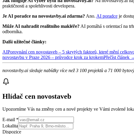
Jak funguje AI výběr bytu na novostavby.ai?
Na novostavby.ai naj
praktičnosti a spolehlivosti developera.
Je AI poradce na novostavby.ai zdarma?
Ano.
AI poradce
je dostu
Může AI nahradit realitního makléře?
AI pomáhá s orientací na trh
odborníka.
Další užitečné články:
AI
Porovnání cen novostaveb – 5 skrytých faktorů, které mění celkov
novostavbu v Praze 2026 – průvodce krok za krokem
Přečíst článek 
novostavby.ai sleduje nabídky více než 3 100 projektů a 71 000 bytov
Hlídač cen novostaveb
Upozorníme Vás na změny cen a nové projekty ve Vámi zvolené lokal
E-mail
*
Lokalita
Dispozice