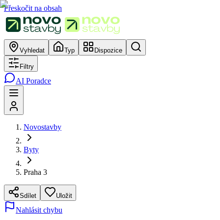
Přeskočit na obsah
Vyhledat
Typ
Dispozice
Filtry
AI Poradce
Novostavby
Byty
Praha 3
Sdílet
Uložit
Nahlásit chybu