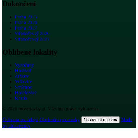
Dokončení
Praha 2025
Praha 2026
Praha 2027
Středočeský 2026
Středočeský 2027
Oblíbené lokality
Vysočany
Hostivař
Žižkov
Vršovice
Smíchov
Holešovice
Karlín
© 2026 novostavby.ai. Všechna práva vyhrazena.
Ochrana os. údajů
·
Obchodní podmínky
·
·
Made
Nastavení cookies
by shh.agency