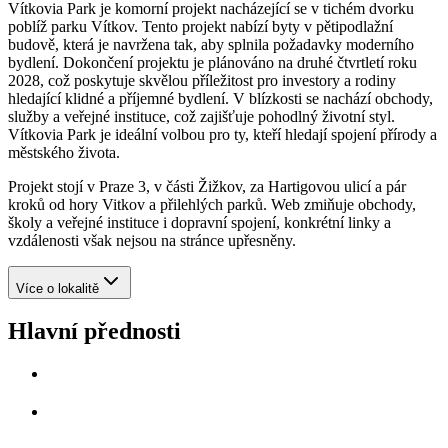
Vítkovia Park je komorní projekt nacházející se v tichém dvorku
poblíž parku Vítkov. Tento projekt nabízí byty v pětipodlažní
budově, která je navržena tak, aby splnila požadavky moderního
bydlení. Dokončení projektu je plánováno na druhé čtvrtletí roku
2028, což poskytuje skvělou příležitost pro investory a rodiny
hledající klidné a příjemné bydlení. V blízkosti se nachází obchody,
služby a veřejné instituce, což zajišťuje pohodlný životní styl.
Vítkovia Park je ideální volbou pro ty, kteří hledají spojení přírody a
městského života.
Projekt stojí v Praze 3, v části Žižkov, za Hartigovou ulicí a pár
kroků od hory Vitkov a přilehlých parků. Web zmiňuje obchody,
školy a veřejné instituce i dopravní spojení, konkrétní linky a
vzdálenosti však nejsou na stránce upřesněny.
Více o lokalitě
Hlavní přednosti