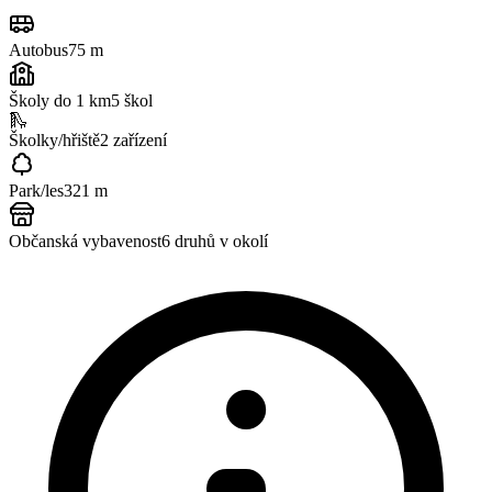
Autobus
75 m
Školy do 1 km
5
škol
🛝
Školky/hřiště
2
zařízení
Park/les
321 m
Občanská vybavenost
6
druhů v okolí