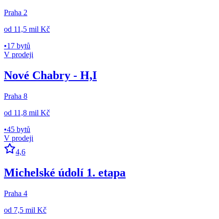
Praha 2
od
11,5 mil Kč
•
17 bytů
V prodeji
Nové Chabry - H,I
Praha 8
od
11,8 mil Kč
•
45 bytů
V prodeji
4,6
Michelské údolí 1. etapa
Praha 4
od
7,5 mil Kč