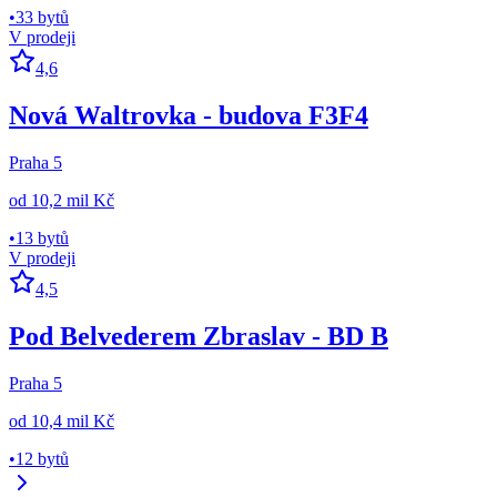
•
33 bytů
V prodeji
4,6
Nová Waltrovka - budova F3F4
Praha 5
od
10,2 mil Kč
•
13 bytů
V prodeji
4,5
Pod Belvederem Zbraslav - BD B
Praha 5
od
10,4 mil Kč
•
12 bytů