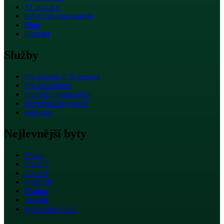
AI poradce
Index cen novostaveb
Blog
Kontakt
Služby
Pro kupující
0 % provize
Pro developery
Investiční kalkulačka
Developerský portál
Můj účet
Nejlevnější byty
Praha
Praha 5
Praha 9
Praha 10
Kladno
Beroun
Středočeský kraj